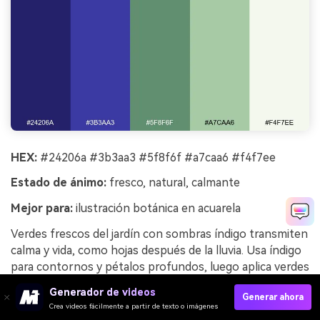
HEX:
#24206a #3b3aa3 #5f8f6f #a7caa6 #f4f7ee
Estado de ánimo:
fresco, natural, calmante
Mejor para:
ilustración botánica en acuarela
Verdes frescos del jardín con sombras índigo transmiten
calma y vida, como hojas después de la lluvia. Usa índigo
para contornos y pétalos profundos, luego aplica verdes
suaves para tallos y fondos. Combina con textura de
Generador de videos
Generar ahora
papel blanco roto y rotulación delicada a mano. Consejo:
Crea videos fácilmente a partir de texto o imágenes
limita el tono más oscuro solo a las flores principales