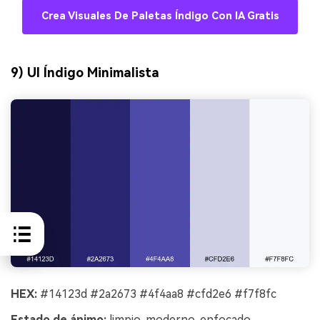
Crea Visuales De Paletas Índigo Con IA Gratis
9) UI Índigo Minimalista
HEX:
#14123d #2a2673 #4f4aa8 #cfd2e6 #f7f8fc
Estado de ánimo:
limpio, moderno, enfocado