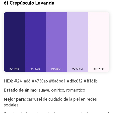
6) Crepúsculo Lavanda
HEX:
#241a66 #4730a6 #8a6bd1 #d8c8f2 #fff6fb
Estado de ánimo:
suave, onírico, romántico
Mejor para:
carrusel de cuidado de la piel en redes
sociales