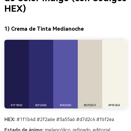
HEX)
1) Crema de Tinta Medianoche
HEX:
#1f1b4d #2f2a6e #5a55a6 #d7d2c4 #f6f2ea
Estado de ánimo:
melancólico, refinado, editorial