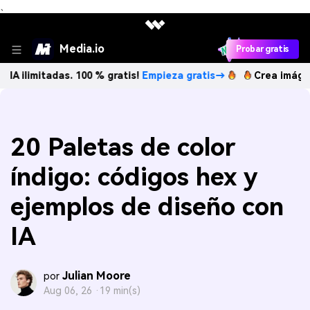
、
Media.io
Probar gratis
tadas. 100 % gratis!
Empieza gratis→
Crea imágenes IA ili
20 Paletas de color
índigo: códigos hex y
ejemplos de diseño con
IA
Julian Moore
por
Aug 06, 26 ·
19 min(s)