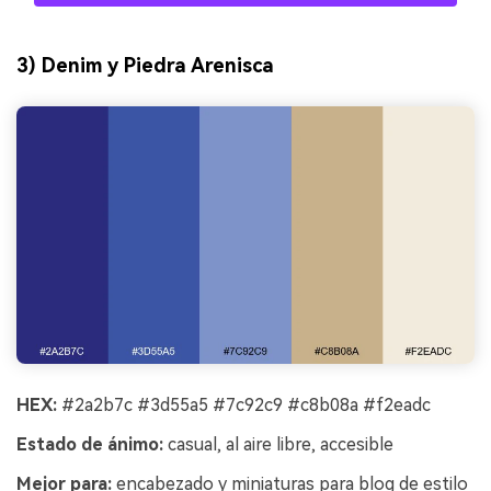
3) Denim y Piedra Arenisca
HEX:
#2a2b7c #3d55a5 #7c92c9 #c8b08a #f2eadc
Estado de ánimo:
casual, al aire libre, accesible
Mejor para:
encabezado y miniaturas para blog de estilo