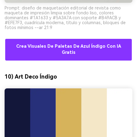
Prompt: diseño de maquetación editorial de revista como
maqueta de impresión limpia sobre fondo liso, colores
dominantes #1A1633 y #5A3A7A con soporte #B49ACB y
#EFE7F3, cuadrícula moderna, título y columnas, bloques de
fotos mínimos --ar 21:9
Crea Visuales De Paletas De Azul Índigo Con IA
Gratis
10) Art Deco Índigo