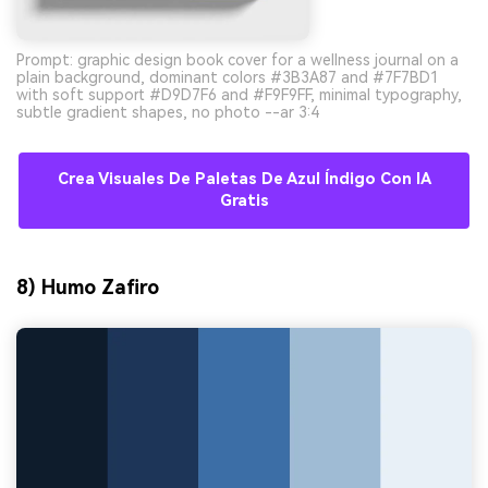
Prompt: graphic design book cover for a wellness journal on a
plain background, dominant colors #3B3A87 and #7F7BD1
with soft support #D9D7F6 and #F9F9FF, minimal typography,
subtle gradient shapes, no photo --ar 3:4
Crea Visuales De Paletas De Azul Índigo Con IA
Gratis
8) Humo Zafiro