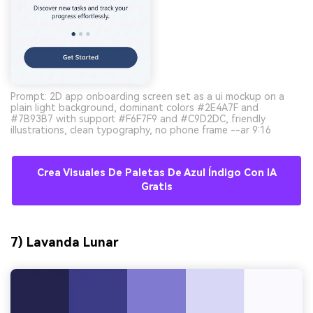
Prompt: 2D app onboarding screen set as a ui mockup on a
plain light background, dominant colors #2E4A7F and
#7B93B7 with support #F6F7F9 and #C9D2DC, friendly
illustrations, clean typography, no phone frame --ar 9:16
Crea Visuales De Paletas De Azul Índigo Con IA
Gratis
7) Lavanda Lunar