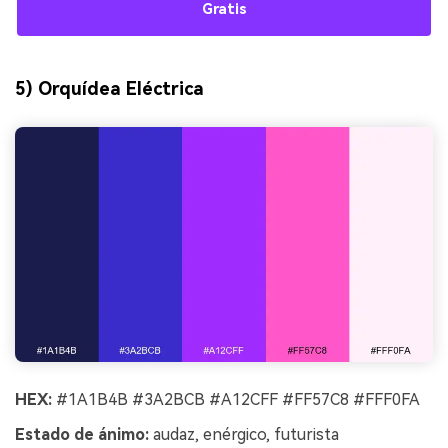
Gratis
5) Orquídea Eléctrica
HEX:
#1A1B4B #3A2BCB #A12CFF #FF57C8 #FFF0FA
Estado de ánimo:
audaz, enérgico, futurista