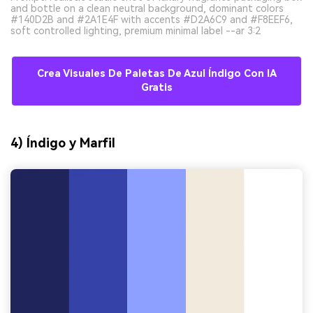
and bottle on a clean neutral background, dominant colors
#140D2B and #2A1E4F with accents #D2A6C9 and #F8EEF6,
soft controlled lighting, premium minimal label --ar 3:2
Crea Visuales De Paletas De Azul Índigo Con IA
Gratis
4) Índigo y Marfil