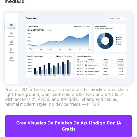
media.io
Prompt: 2D fintech analytics dashboard ui mockup on a clean
light background, dominant colors #0E1B2D and #1D3557
with accents #3A6EA5 and #9FBAD3, charts and tables,
minimal modern style, no device frame --ar 16:9
Crea Visuales De Paletas De Azul Índigo Con IA
Gratis