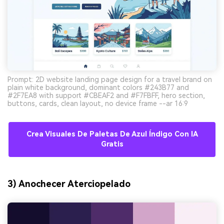
Prompt: 2D website landing page design for a travel brand on
plain white background, dominant colors #243B77 and
#2F7EA8 with support #CBEAF2 and #F7FBFF, hero section,
buttons, cards, clean layout, no device frame --ar 16:9
Crea Visuales De Paletas De Azul Índigo Con IA
Gratis
3) Anochecer Aterciopelado