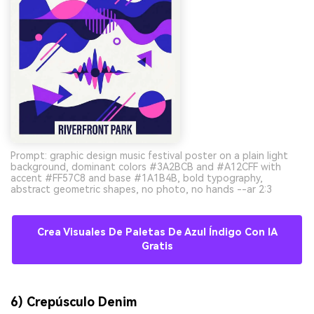
Prompt: graphic design music festival poster on a plain light
background, dominant colors #3A2BCB and #A12CFF with
accent #FF57C8 and base #1A1B4B, bold typography,
abstract geometric shapes, no photo, no hands --ar 2:3
Crea Visuales De Paletas De Azul Índigo Con IA
Gratis
6) Crepúsculo Denim