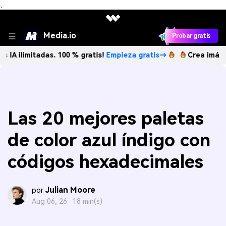
、
Media.io
Probar gratis
itadas. 100 % gratis!
Empieza gratis→
Crea imágenes IA il
Las 20 mejores paletas
de color azul índigo con
códigos hexadecimales
Julian Moore
por
Aug 06, 26 ·
18 min(s)