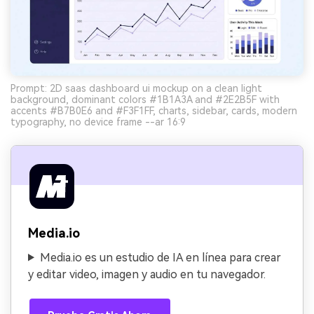
Prompt: 2D saas dashboard ui mockup on a clean light
background, dominant colors #1B1A3A and #2E2B5F with
accents #B7B0E6 and #F3F1FF, charts, sidebar, cards, modern
typography, no device frame --ar 16:9
Media.io
Media.io es un estudio de IA en línea para crear
y editar video, imagen y audio en tu navegador.