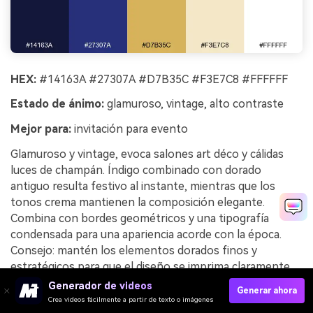
HEX:
#14163A #27307A #D7B35C #F3E7C8 #FFFFFF
Estado de ánimo:
glamuroso, vintage, alto contraste
Mejor para:
invitación para evento
Glamuroso y vintage, evoca salones art déco y cálidas
luces de champán. Índigo combinado con dorado
antiguo resulta festivo al instante, mientras que los
tonos crema mantienen la composición elegante.
Combina con bordes geométricos y una tipografía
condensada para una apariencia acorde con la época.
Consejo: mantén los elementos dorados finos y
estratégicos para que el diseño se imprima claramente
en papel texturizado.
Generador de videos
Generar ahora
Crea videos fácilmente a partir de texto o imágenes
Ejemplo de imagen de art deco índigo generado