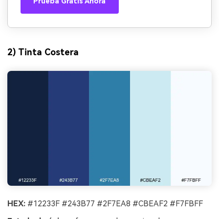
Prueba Gratis Ahora
2) Tinta Costera
HEX:
#12233F #243B77 #2F7EA8 #CBEAF2 #F7FBFF