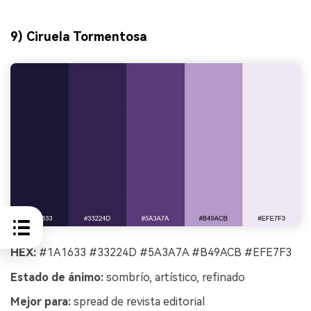
9) Ciruela Tormentosa
HEX:
#1A1633 #33224D #5A3A7A #B49ACB #EFE7F3
Estado de ánimo:
sombrío, artístico, refinado
Mejor para:
spread de revista editorial