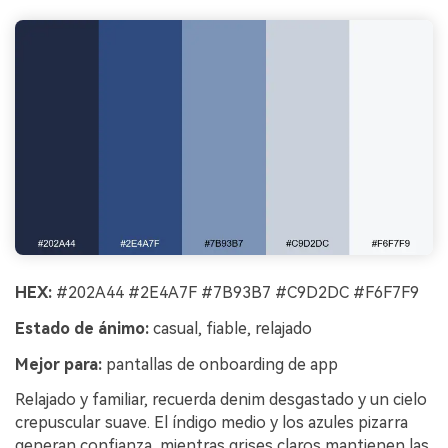
HEX:
#202A44 #2E4A7F #7B93B7 #C9D2DC #F6F7F9
Estado de ánimo:
casual, fiable, relajado
Mejor para:
pantallas de onboarding de app
Relajado y familiar, recuerda denim desgastado y un cielo
crepuscular suave. El índigo medio y los azules pizarra
generan confianza, mientras grises claros mantienen las