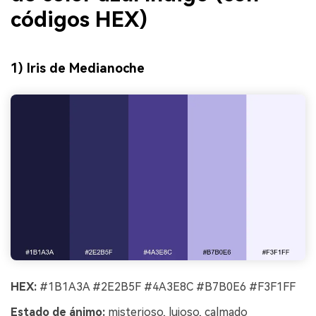
códigos HEX)
1) Iris de Medianoche
HEX:
#1B1A3A #2E2B5F #4A3E8C #B7B0E6 #F3F1FF
Estado de ánimo:
misterioso, lujoso, calmado