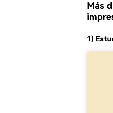
Más d
impre
1) Estu