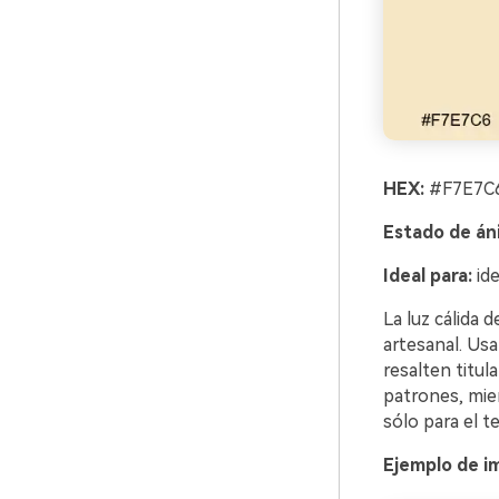
HEX:
#F7E7C6
Estado de án
Ideal para:
ide
La luz cálida 
artesanal. Usa
resalten titul
patrones, mie
sólo para el t
Ejemplo de i