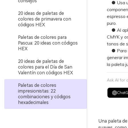
consejos
● Usa un c
componente
20 ideas de paletas de
espresso e
colores de primavera con
puro.
códigos HEX
● Al aplic
CMYK y osc
Paletas de colores para
Pascua: 20 ideas con códigos
tonos de s
HEX
● Para man
generar im
20 ideas de paletas de
la paleta 
colores para el Día de San
Valentín con códigos HEX
Ask AI for
Paletas de colores
impresionistas: 22
Chat
combinaciones y códigos
hexadecimales
Una paleta de 
suaves, como 