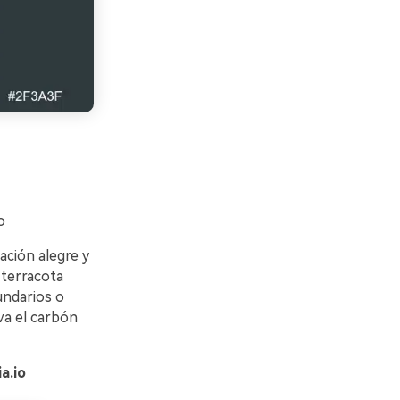
o
ación alegre y
 terracota
undarios o
va el carbón
a.io