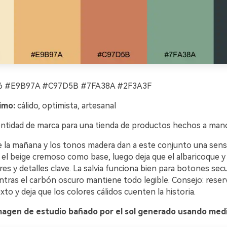
 #E9B97A #C97D5B #7FA38A #2F3A3F
imo:
cálido, optimista, artesanal
ntidad de marca para una tienda de productos hechos a man
de la mañana y los tonos madera dan a este conjunto una sens
 el beige cremoso como base, luego deja que el albaricoque y
ares y detalles clave. La salvia funciona bien para botones sec
ntras el carbón oscuro mantiene todo legible. Consejo: reser
exto y deja que los colores cálidos cuenten la historia.
magen de estudio bañado por el sol generado usando medi