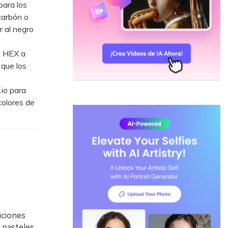
para los
carbón o
r al negro
s HEX a
 que los
io para
colores de
iciones
 pasteles