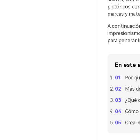
pictóricos co
marcas y mate
A continuación
impresionismo
para generar 
En este a
Por qu
Más de
¿Qué c
Cómo u
Crea i