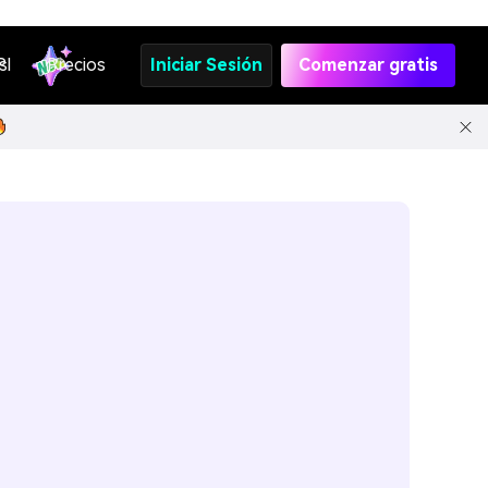
s
PI
Precios
Iniciar Sesión
Comenzar gratis