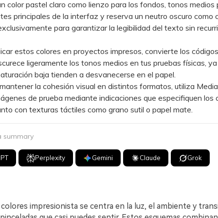
olor pastel claro como lienzo para los fondos, tonos medios 
s principales de la interfaz y reserva un neutro oscuro como 
xclusivamente para garantizar la legibilidad del texto sin recurri
ar estos colores en proyectos impresos, convierte los código
urece ligeramente los tonos medios en tus pruebas físicas, ya
aturación baja tienden a desvanecerse en el papel.
tener la cohesión visual en distintos formatos, utiliza Media.
ágenes de prueba mediante indicaciones que especifiquen los 
junto con texturas táctiles como grano sutil o papel mate.
 a summary
GPT
Perplexity
Gemini
Claude
Grok
colores impresionista se centra en la luz, el ambiente y trans
pinceladas que casi puedes sentir. Estos esquemas combinan