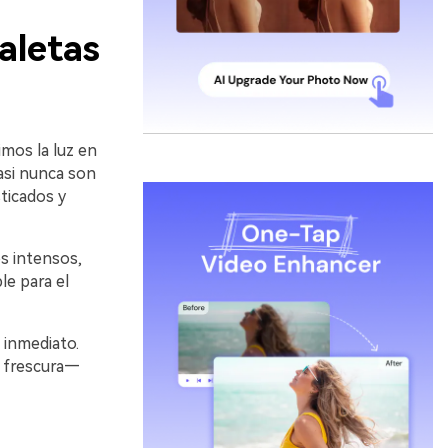
aletas
mos la luz en
casi nunca son
ticados y
s intensos,
le para el
 inmediato.
o frescura—