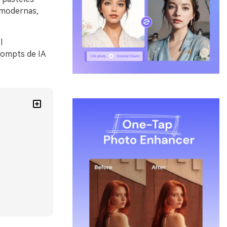
s modernas,
l
rompts de IA