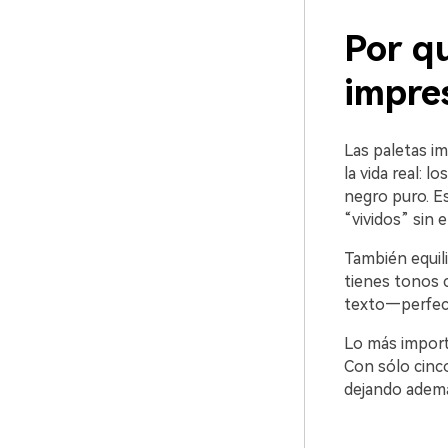
Por qu
impre
Las paletas im
la vida real: 
negro puro. Es
“vividos” sin 
También equili
tienes tonos c
texto—perfecto
Lo más import
Con sólo cinc
dejando además