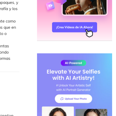
mpaques, y
afía y los
ente como
as que en
to o
entas
fondo
formas
sientan