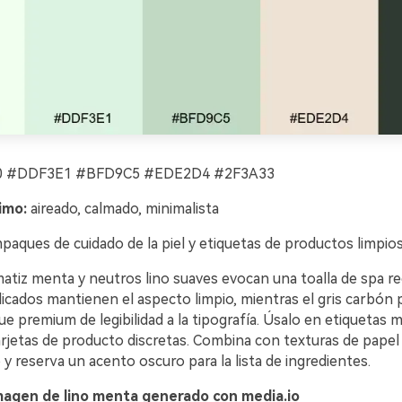
 #DDF3E1 #BFD9C5 #EDE2D4 #2F3A33
imo:
aireado, calmado, minimalista
aques de cuidado de la piel y etiquetas de productos limpio
tiz menta y neutros lino suaves evocan una toalla de spa rec
licados mantienen el aspecto limpio, mientras el gris carbón
e premium de legibilidad a la tipografía. Úsalo en etiquetas 
arjetas de producto discretas. Combina con texturas de papel 
y reserva un acento oscuro para la lista de ingredientes.
magen de lino menta generado con media.io