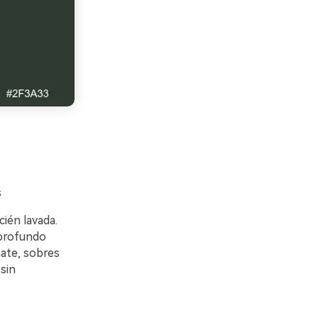
s
ién lavada.
 profundo
mate, sobres
sin