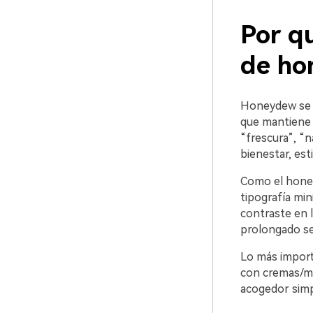
Por qu
de ho
Honeydew se e
que mantiene 
“frescura”, “n
bienestar, esti
Como el honey
tipografía min
contraste en l
prolongado se
Lo más import
con cremas/ma
acogedor sim