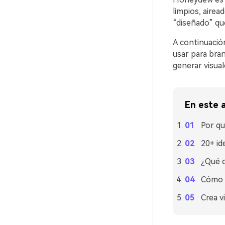
limpios, aire
“diseñado” que
A continuació
usar para bra
generar visual
En este a
Por qu
20+ id
¿Qué 
Cómo u
Crea v