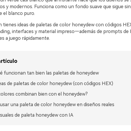
ados y modernos. Funciona como un fondo suave que sigue si
 el blanco puro.
n tienes ideas de paletas de color honeydew con códigos H
nding, interfaces y material impreso—además de prompts de 
es a juego rápidamente.
rtículo
é funcionan tan bien las paletas de honeydew
eas de paletas de color honeydew (con códigos HEX)
colores combinan bien con el honeydew?
sar una paleta de color honeydew en diseños reales
isuales de paleta honeydew con IA