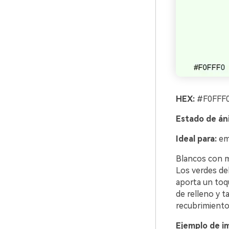
HEX:
#F0FFF0
Estado de án
Ideal para:
emp
Blancos con ma
Los verdes de
aporta un toqu
de relleno y t
recubrimiento 
Ejemplo de i