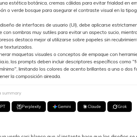
na estética botánica, cremas cálidas para evitar frialdad en e
ón o verde bosque para asegurar el contraste visual en la tipogr
seño de interfaces de usuario (UI), debe aplicarse estrictam
e con sombras muy sutiles para evitar un aspecto sucio, mientr
resos destaca mejor al utilizarse sobre papeles sin recubrimien
e texturizados.
rar maquetas visuales o conceptos de empaque con herrami
.io, los prompts deben incluir descriptores específicos como "
"mínimo", limitando los colores de acento brillantes a una o dos 
ner la composición aireada.
 a summary
GPT
Perplexity
Gemini
Claude
Grok
n verde casi blanco que al instante hace que los diseños se 