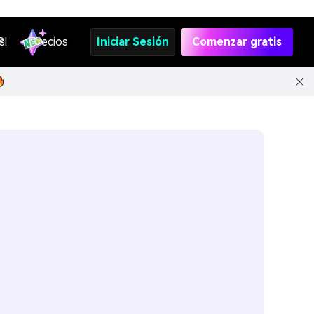
s
PI
Precios
Iniciar Sesión
Comenzar gratis