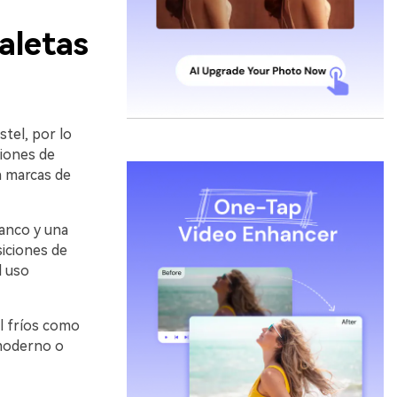
aletas
tel, por lo
iones de
a marcas de
anco y una
siciones de
l uso
l fríos como
 moderno o