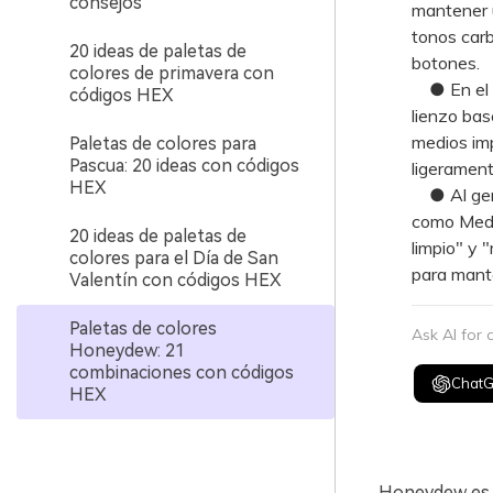
consejos
mantener u
tonos carb
20 ideas de paletas de
botones.
colores de primavera con
● En el di
códigos HEX
lienzo bas
medios imp
Paletas de colores para
Pascua: 20 ideas con códigos
ligerament
HEX
● Al gene
como Media
20 ideas de paletas de
limpio" y 
colores para el Día de San
para mante
Valentín con códigos HEX
Paletas de colores
Ask AI for
Honeydew: 21
combinaciones con códigos
Chat
HEX
Honeydew es u