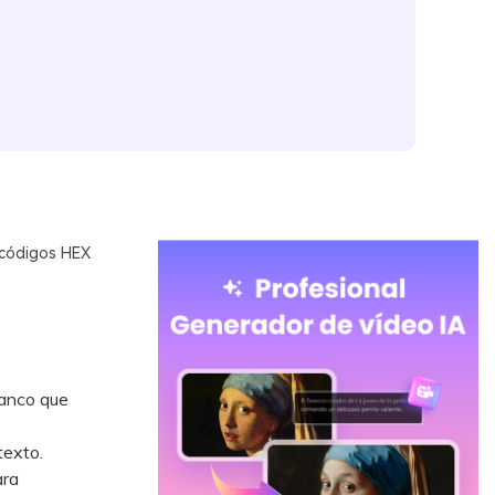
 códigos HEX
lanco que
texto.
ara