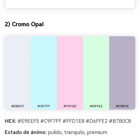
2) Cromo Opal
HEX:
#E9EEF5 #C9F7FF #FFD1E8 #D6FFE2 #B7B0C8
Estado de ánimo:
pulido, tranquilo, premium