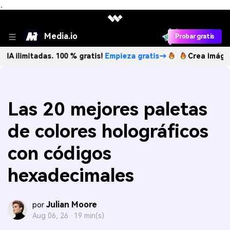
、
Media.io
Probar gratis
tadas. 100 % gratis!
Empieza gratis→
Crea imágenes IA ili
Las 20 mejores paletas
de colores holográficos
con códigos
hexadecimales
Julian Moore
por
Aug 06, 26 ·
19 min(s)