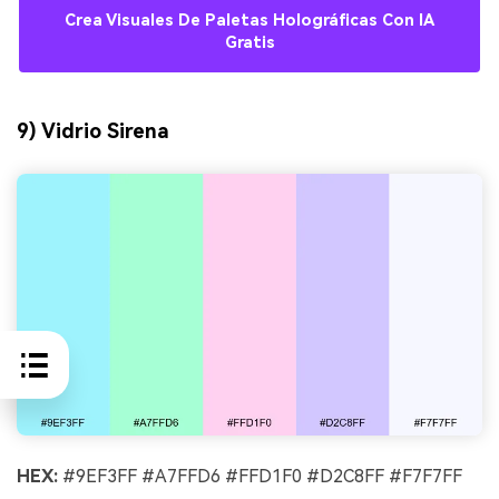
Crea Visuales De Paletas Holográficas Con IA
Gratis
9) Vidrio Sirena
HEX:
#9EF3FF #A7FFD6 #FFD1F0 #D2C8FF #F7F7FF