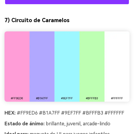
7) Circuito de Caramelos
HEX:
#FF9ED6 #B1A7FF #9EF7FF #BFFFB3 #FFFFFF
Estado de ánimo:
brillante, juvenil, arcade-lindo