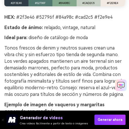
HEX:
#2f3e46 #52796f #84a98c #cad2c5 #f2e9e4
Estado de ánimo:
relajado, vintage, natural
Ideal para:
diseño de catálogo de moda
Tonos frescos de denim y neutros suaves crean una
vibra chic y sin esfuerzo tipo tienda de segunda mano.
Los verdes apagados mantienen un aire terrenal sin ser
demasiado marrones, perfecto para moda, productos
sostenibles y editoriales de estilo de vida. Combina con
fotografía minimalista y títulos serif finos para lograr el
equilibrio moderno-retro. Consejo: reserva el azul-verde
más oscuro para títulos de sección y números de página.
Ejemplo de imagen de vaqueros y margaritas
generado con media.io
Generador de videos
Generar ahora
Crea videos fácilmente a partir de texto o imágenes