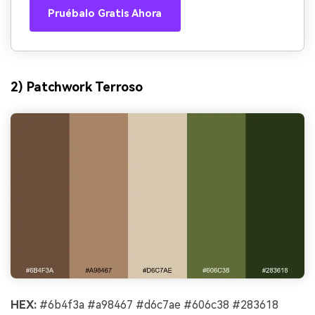
Pruébalo Gratis Ahora
2) Patchwork Terroso
HEX:
#6b4f3a #a98467 #d6c7ae #606c38 #283618