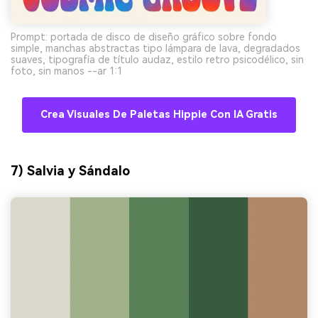
Prompt: portada de disco de diseño gráfico sobre fondo
simple, manchas abstractas tipo lámpara de lava, degradados
suaves, tipografía de título audaz, estilo retro psicodélico, sin
foto, sin manos --ar 1:1
Crea Visuales De Paletas Hippie Con IA Gratis
7) Salvia y Sándalo