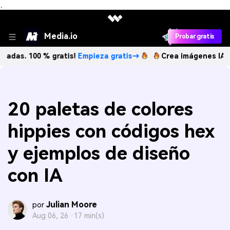
、
Media.io
Probar gratis
00 % gratis!
Empieza gratis→
Crea imágenes IA ilimitadas.
20 paletas de colores
hippies con códigos hex
y ejemplos de diseño
con IA
Julian Moore
por
Aug 06, 26 ·
17 min(s)