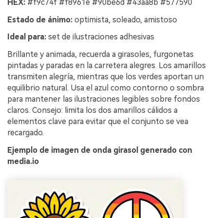
HEX:
#f9c74f #f8961e #90be6d #43aa8b #577590
Estado de ánimo:
optimista, soleado, amistoso
Ideal para:
set de ilustraciones adhesivas
Brillante y animada, recuerda a girasoles, furgonetas
pintadas y paradas en la carretera alegres. Los amarillos
transmiten alegría, mientras que los verdes aportan un
equilibrio natural. Usa el azul como contorno o sombra
para mantener las ilustraciones legibles sobre fondos
claros. Consejo: limita los dos amarillos cálidos a
elementos clave para evitar que el conjunto se vea
recargado.
Ejemplo de imagen de onda girasol generado con
media.io
Crea imágenes IA