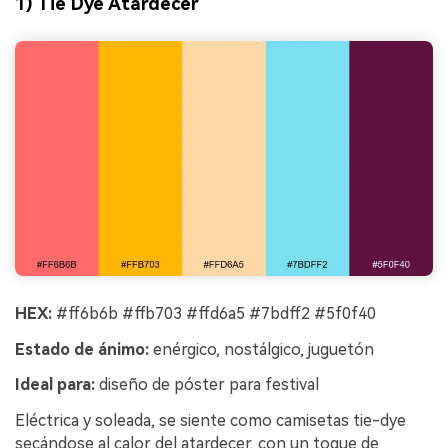
1) Tie Dye Atardecer
HEX:
#ff6b6b #ffb703 #ffd6a5 #7bdff2 #5f0f40
Estado de ánimo:
enérgico, nostálgico, juguetón
Ideal para:
diseño de póster para festival
Eléctrica y soleada, se siente como camisetas tie-dye
secándose al calor del atardecer, con un toque de