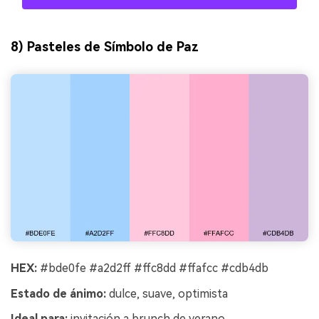
8) Pasteles de Símbolo de Paz
HEX:
#bde0fe #a2d2ff #ffc8dd #ffafcc #cdb4db
Estado de ánimo:
dulce, suave, optimista
Ideal para:
invitación a brunch de verano