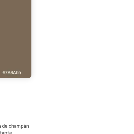
pa de champán
tante,