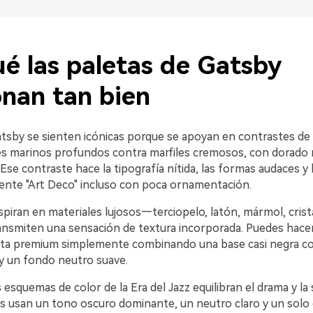
ué las paletas de Gatsby
onan tan bien
atsby se sienten icónicas porque se apoyan en contrastes de 
es marinos profundos contra marfiles cremosos, con dorado 
se contraste hace la tipografía nítida, las formas audaces y 
nte "Art Deco" incluso con poca ornamentación.
spiran en materiales lujosos—terciopelo, latón, mármol, cris
ransmiten una sensación de textura incorporada. Puedes hace
nta premium simplemente combinando una base casi negra c
 y un fondo neutro suave.
s esquemas de color de la Era del Jazz equilibran el drama y la
os usan un tono oscuro dominante, un neutro claro y un solo 