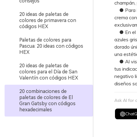
consejos
champán, p
● Para inv
20 ideas de paletas de
crema con 
colores de primavera con
exclusiva
códigos HEX
● En el di
azules gri
Paletas de colores para
Pascua: 20 ideas con códigos
dorado ún
HEX
una estétic
● Al visua
20 ideas de paletas de
tus indica
colores para el Día de San
negativo l
Valentín con códigos HEX
diseños s
20 combinaciones de
paletas de colores de El
Ask AI for
Gran Gatsby con códigos
hexadecimales
Chat