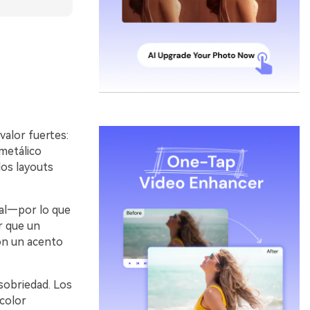
valor fuertes:
metálico
los layouts
tal—por lo que
r que un
on un acento
 sobriedad. Los
color