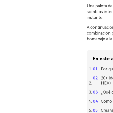
Una paleta de
sombras inten
instante.
A continuació
combinación p
homenaje a la 
En este a
Por qu
20+ Id
HEX)
¿Qué c
Cómo u
Crea v