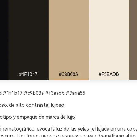
 #1f1b17 #c9b08a #f3eadb #7a6a55
so, de alto contraste, lujoso
otipo y empaque de marca de lujo
nematográfico, evoca la luz de las velas reflejada en una co
oscuro. Los tonos negros y espresso crean dramatismo al ins