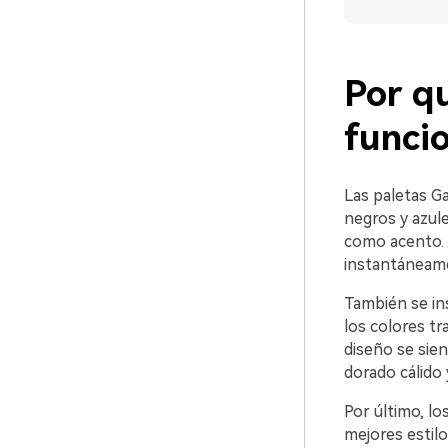
Por q
funci
Las paletas G
negros y azul
como acento. E
instantáneame
También se in
los colores t
diseño se sie
dorado cálido
Por último, lo
mejores estil