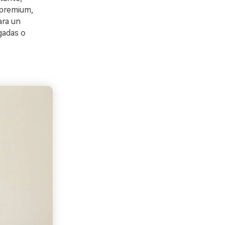
 premium,
ara un
gadas o