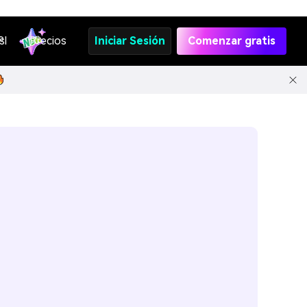
s
PI
Precios
Iniciar Sesión
Comenzar gratis