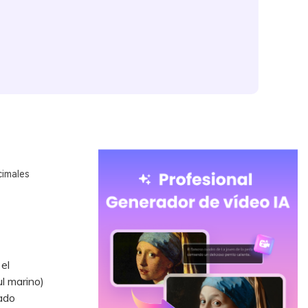
cimales
el
l marino)
rado