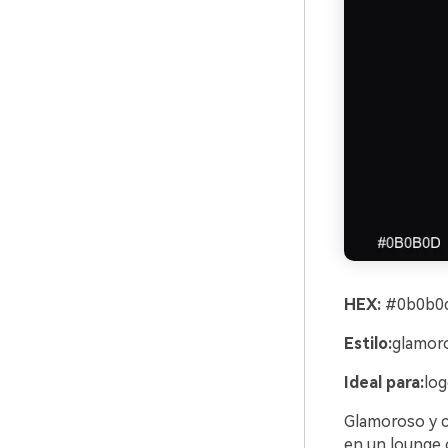
HEX:
#0b0b0d
Estilo:
glamoro
Ideal para:
log
Glamoroso y ci
en un lounge 