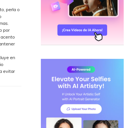
o, perla o
o
mas.
o por
l acento
antener
cluye en
io
a evitar