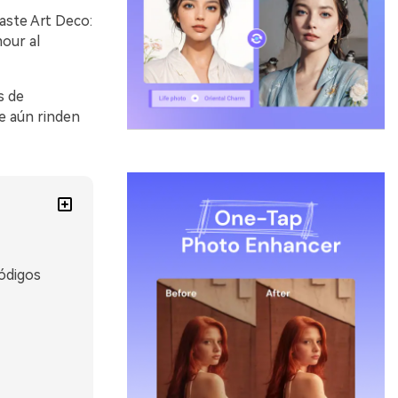
aste Art Deco:
our al
s de
e aún rinden
códigos