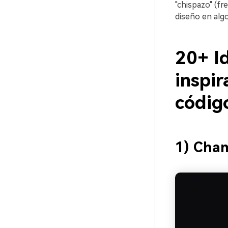
"chispazo" (fr
diseño en algo
20+ Id
inspir
códig
1) Cha