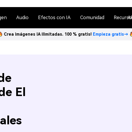
gen
Audio
Efectos con IA
Comunidad
Recurso
A
Crea imágenes IA ilimitadas. 100 % gratis!
Empieza gratis→
de
de El
ales