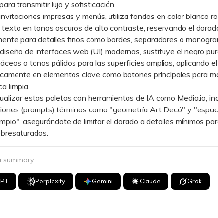
ara transmitir lujo y sofisticación.
itaciones impresas y menús, utiliza fondos en color blanco rot
texto en tonos oscuros de alto contraste, reservando el dorad
mente para detalles finos como bordes, separadores o monogra
seño de interfaces web (UI) modernas, sustituye el negro pur
sáceos o tonos pálidos para las superficies amplias, aplicando e
icamente en elementos clave como botones principales para m
a limpia.
lizar estas paletas con herramientas de IA como Media.io, in
ciones (prompts) términos como "geometría Art Decó" y "espac
impio", asegurándote de limitar el dorado a detalles mínimos par
obresaturados.
 a summary
GPT
Perplexity
Gemini
Claude
Grok