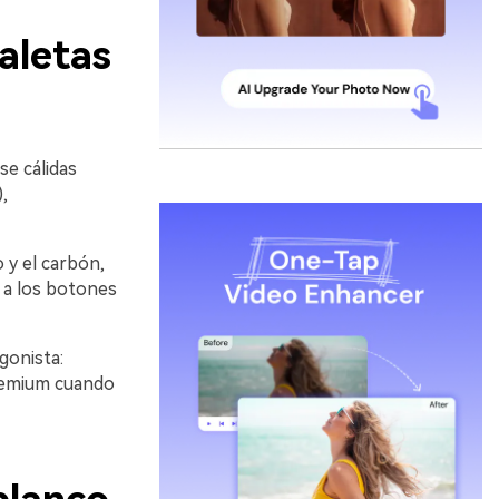
aletas
se cálidas
,
 y el carbón,
n a los botones
gonista:
premium cuando