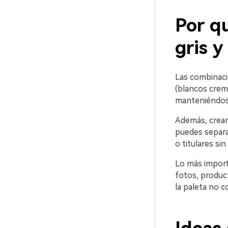
Por qu
gris y
Las combinaci
(blancos cremo
manteniéndose
Además, crean 
puedes separar
o titulares sin
Lo más import
fotos, product
la paleta no c