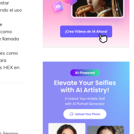
mitar
ando el uso
de
 (como
e llamada
les como
ara
os HEX en
s limpios,