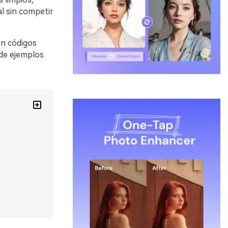
l sin competir
on códigos
 de ejemplos