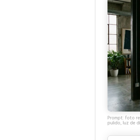
Prompt: foto rea
pulido, luz de d