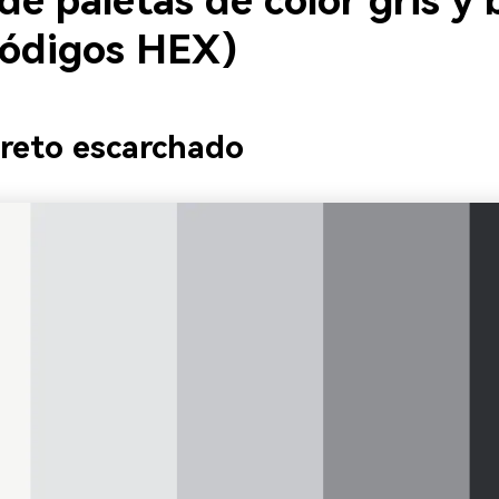
de paletas de color gris y 
códigos HEX)
reto escarchado