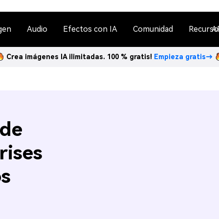
gen
Audio
Efectos con IA
Comunidad
Recurso
A
Crea imágenes IA ilimitadas. 100 % gratis!
Empieza gratis→
 de
rises
os