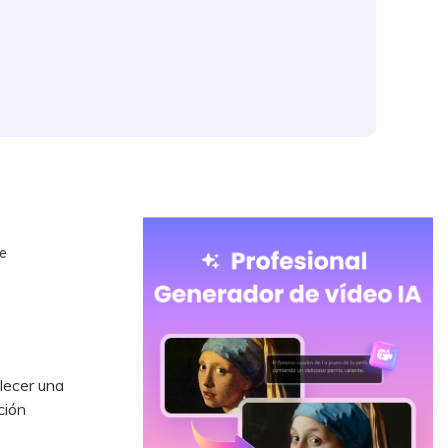
e
lecer una
ción