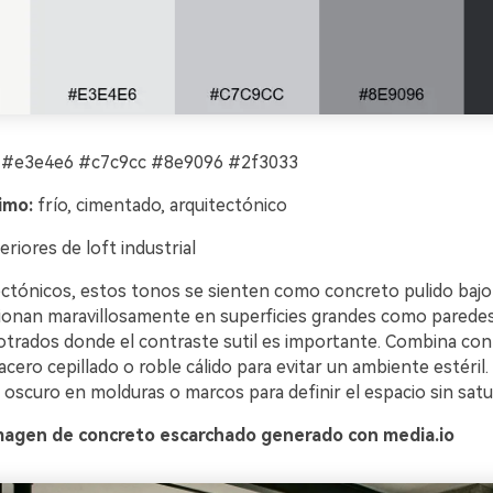
 #e3e4e6 #c7c9cc #8e9096 #2f3033
imo:
frío, cimentado, arquitectónico
eriores de loft industrial
ectónicos, estos tonos se sienten como concreto pulido bajo 
cionan maravillosamente en superficies grandes como paredes
rados donde el contraste sutil es importante. Combina con
cero cepillado o roble cálido para evitar un ambiente estéril.
oscuro en molduras o marcos para definir el espacio sin satur
magen de concreto escarchado generado con media.io