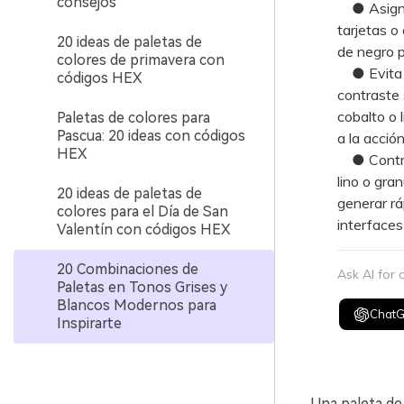
consejos
● Asigna e
tarjetas o
20 ideas de paletas de
de negro pu
colores de primavera con
● Evita ap
códigos HEX
contraste 
cobalto o 
Paletas de colores para
Pascua: 20 ideas con códigos
a la acció
HEX
● Contrar
lino o gra
20 ideas de paletas de
generar r
colores para el Día de San
interfaces
Valentín con códigos HEX
20 Combinaciones de
Ask AI for
Paletas en Tonos Grises y
Blancos Modernos para
Chat
Inspirarte
Una paleta de 