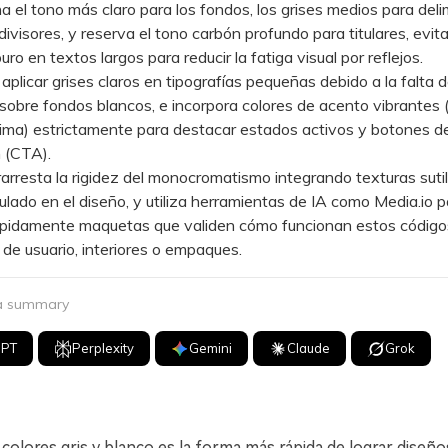
l tono más claro para los fondos, los grises medios para deli
 divisores, y reserva el tono carbón profundo para titulares, evit
ro en textos largos para reducir la fatiga visual por reflejos.
licar grises claros en tipografías pequeñas debido a la falta 
sobre fondos blancos, e incorpora colores de acento vibrantes
lima) estrictamente para destacar estados activos y botones d
n (CTA).
resta la rigidez del monocromatismo integrando texturas suti
nulado en el diseño, y utiliza herramientas de IA como Media.io p
ápidamente maquetas que validen cómo funcionan estos códig
 de usuario, interiores o empaques.
 a summary
GPT
Perplexity
Gemini
Claude
Grok
colores gris y blanco es la forma más rápida de lograr diseño