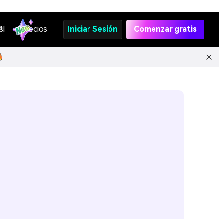
s
PI
Precios
Iniciar Sesión
Comenzar gratis