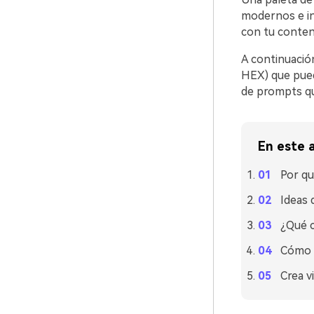
modernos e in
con tu conten
A continuació
HEX) que puede
de prompts qu
En este a
Por qu
Ideas 
¿Qué c
Cómo u
Crea v