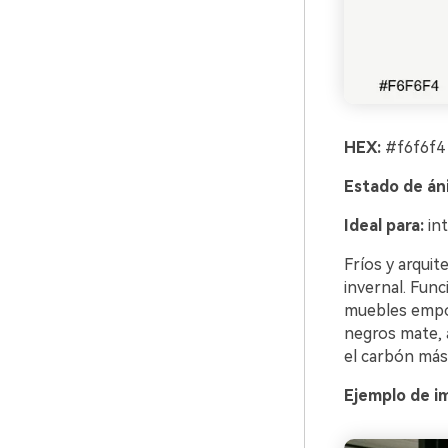
HEX:
#f6f6f4
Estado de án
Ideal para:
int
Fríos y arquit
invernal. Fun
muebles empot
negros mate, a
el carbón más 
Ejemplo de i