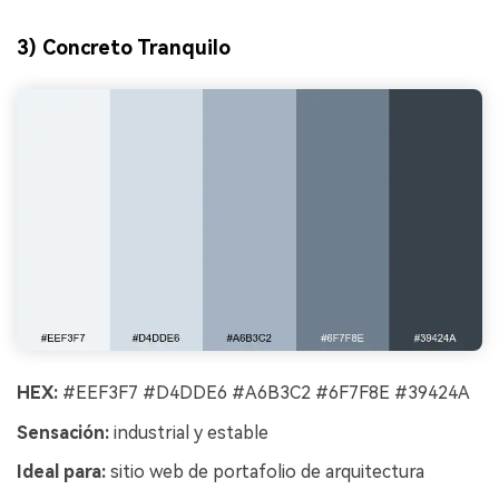
3) Concreto Tranquilo
HEX:
#EEF3F7 #D4DDE6 #A6B3C2 #6F7F8E #39424A
Sensación:
industrial y estable
Ideal para:
sitio web de portafolio de arquitectura