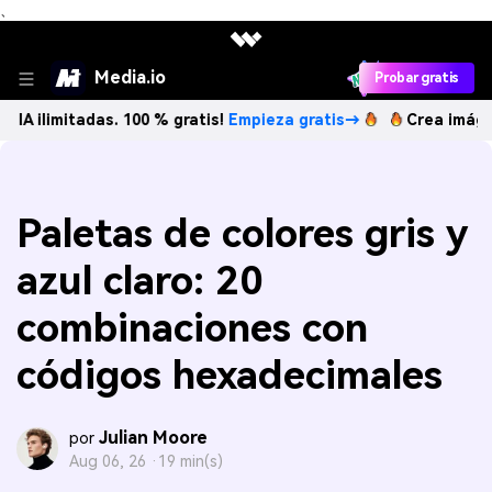
、
Media.io
Probar gratis
tadas. 100 % gratis!
Empieza gratis→
Crea imágenes IA ili
Paletas de colores gris y
azul claro: 20
combinaciones con
códigos hexadecimales
Julian Moore
por
Aug 06, 26 ·
19 min(s)