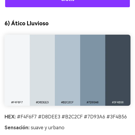
6) Ático Lluvioso
HEX:
#F4F6F7 #D8DEE3 #B2C2CF #7D93A6 #3F4B56
Sensación:
suave y urbano