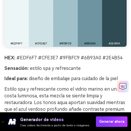
HEX:
#EDF6F7 #CFE3E7 #9FBFC9 #6B93A0 #2E4B54
Sensación:
estilo spa y refrescante
Ideal para:
diseño de embalaje para cuidado de la piel
Estilo spa y refrescante como el vidrio marino en una
costa luminosa, esta mezcla se siente limpia y
restauradora. Los tonos aqua aportan suavidad mientras
que el azul verdoso profundo añade contraste premium.
Úsalo para etiquetas de cuidado de la piel, páginas de
Generador de videos
Generar ahora
productos de bienestar o señalización de salón.
Crea videos fácilmente a partir de texto o imágenes
Combina con envases blancos mate e ilustraciones de