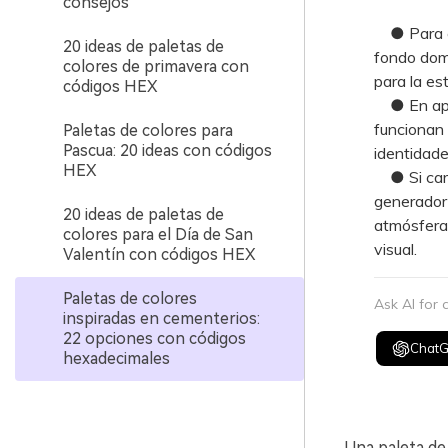
consejos
● Para evi
20 ideas de paletas de
fondo domi
colores de primavera con
para la est
códigos HEX
● En apli
funcionan 
Paletas de colores para
Pascua: 20 ideas con códigos
identidade
HEX
● Si care
generador
20 ideas de paletas de
atmósfera 
colores para el Día de San
visual.
Valentín con códigos HEX
Paletas de colores
Ask AI for
inspiradas en cementerios:
22 opciones con códigos
Chat
hexadecimales
Una paleta de