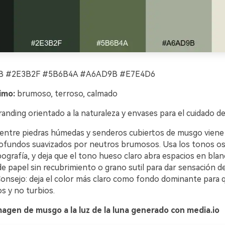
 #2E3B2F #5B6B4A #A6AD9B #E7E4D6
imo:
brumoso, terroso, calmado
anding orientado a la naturaleza y envases para el cuidado de 
a entre piedras húmedas y senderos cubiertos de musgo viene 
ofundos suavizados por neutros brumosos. Usa los tonos os
pografía, y deja que el tono hueso claro abra espacios en bla
e papel sin recubrimiento o grano sutil para dar sensación d
 Consejo: deja el color más claro como fondo dominante para 
s y no turbios.
agen de musgo a la luz de la luna generado con media.io