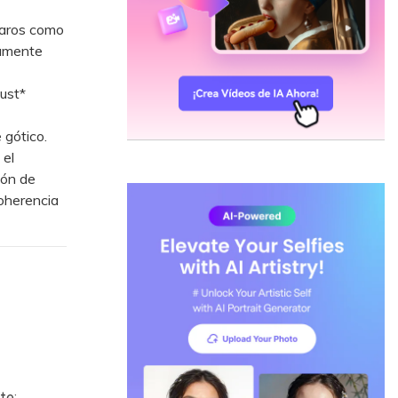
laros como
tamente
ust*
 gótico.
 el
ión de
coherencia
te: