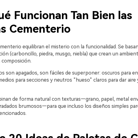
ué Funcionan Tan Bien las
as Cementerio
menterio equilibran el misterio con la funcionalidad. Se basa
ción (carboncillo, piedra, musgo, niebla) que crean un ambient
a composición.
s son apagados, son fáciles de superponer: oscuros para e
edios para secciones y neutros “hueso” claros para dar aire 
nan de forma natural con texturas—grano, papel, metal env
adados brumosos—para que incluso los diseños simples pa
encionados.