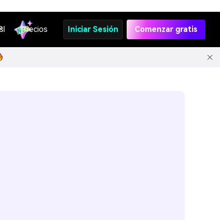
s
PI
Precios
Iniciar Sesión
Comenzar gratis