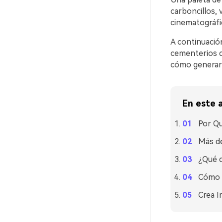
carboncillos,
cinematográfi
A continuació
cementerios c
cómo generar 
En este a
Por Qu
Más de
¿Qué c
Cómo U
Crea I