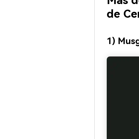
Más d
de Ce
1) Musg