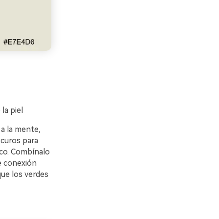
la piel
a la mente,
curos para
nco. Combínalo
e conexión
que los verdes