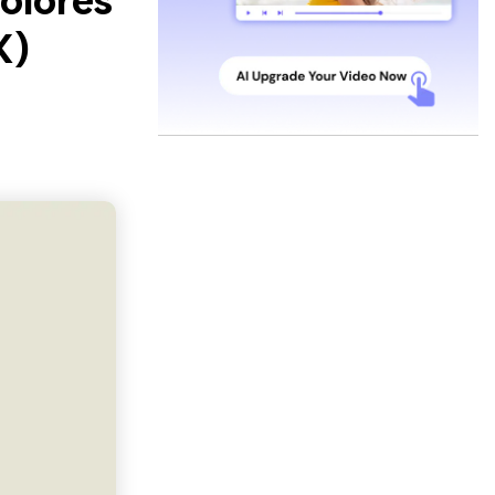
olores
X)