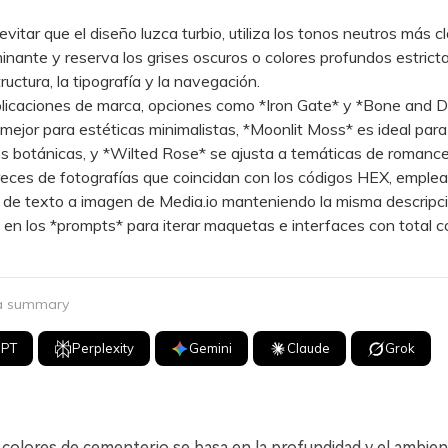
tar que el diseño luzca turbio, utiliza los tonos neutros más c
nante y reserva los grises oscuros o colores profundos estric
ructura, la tipografía y la navegación.
caciones de marca, opciones como *Iron Gate* y *Bone and D
mejor para estéticas minimalistas, *Moonlit Moss* es ideal para
s botánicas, y *Wilted Rose* se ajusta a temáticas de romance
ces de fotografías que coincidan con los códigos HEX, emplea
 de texto a imagen de Media.io manteniendo la misma descripc
en los *prompts* para iterar maquetas e interfaces con total 
 a summary
GPT
Perplexity
Gemini
Claude
Grok
 colores de cementerio se basa en la profundidad y el ambien