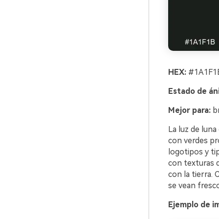
HEX:
#1A1F1B
Estado de án
Mejor para:
br
La luz de lun
con verdes pr
logotipos y ti
con texturas d
con la tierra.
se vean fresco
Ejemplo de im