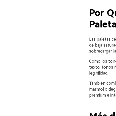
Por Q
Palet
Las paletas ce
de baja satura
sobrecargar l
Como los tono
texto, tonos m
legibilidad.
También combi
mármol o degr
premium e int