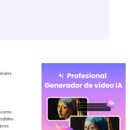
imales
n como
sátiles
icos.