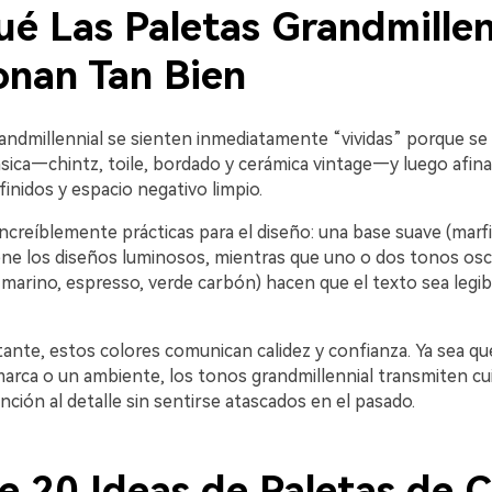
ué Las Paletas Grandmillen
onan Tan Bien
andmillennial se sienten inmediatamente “vividas” porque se 
sica—chintz, toile, bordado y cerámica vintage—y luego afina
inidos y espacio negativo limpio.
creíblemente prácticas para el diseño: una base suave (marfil
ne los diseños luminosos, mientras que uno o dos tonos os
 marino, espresso, verde carbón) hacen que el texto sea legibl
ante, estos colores comunican calidez y confianza. Ya sea qu
arca o un ambiente, los tonos grandmillennial transmiten cu
ención al detalle sin sentirse atascados en el pasado.
e 20 Ideas de Paletas de C