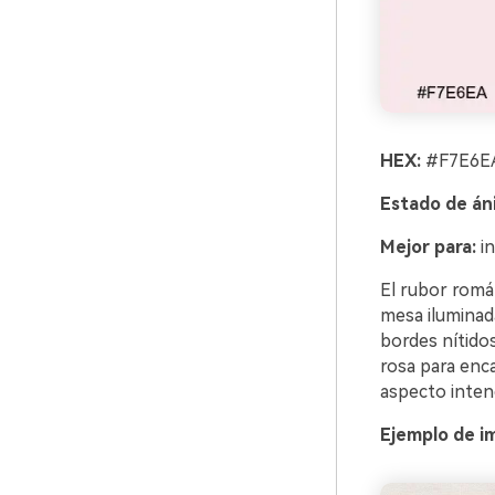
HEX:
#F7E6EA
Estado de án
Mejor para:
in
El rubor romá
mesa iluminada
bordes nítido
rosa para enca
aspecto inten
Ejemplo de im