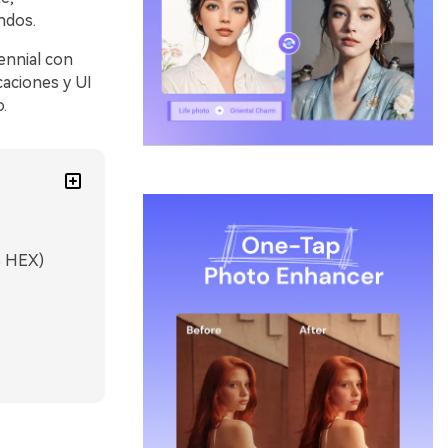
ndos.
ennial con
caciones y UI
.
s HEX)