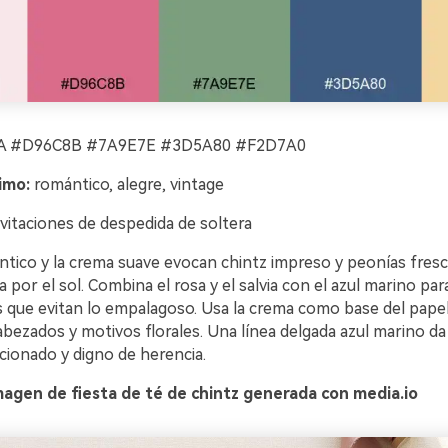
 #D96C8B #7A9E7E #3D5A80 #F2D7A0
imo:
romántico, alegre, vintage
vitaciones de despedida de soltera
ntico y la crema suave evocan chintz impreso y peonías fres
 por el sol. Combina el rosa y el salvia con el azul marino par
s que evitan lo empalagoso. Usa la crema como base del papel 
bezados y motivos florales. Una línea delgada azul marino da
cionado y digno de herencia.
agen de fiesta de té de chintz generada con media.io