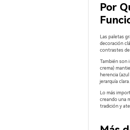
Por Q
Funci
Las paletas gr
decoración clá
contrastes def
También son in
crema) mantie
herencia (azul
jerarquía clara.
Lo más import
creando una m
tradición y at
Más d