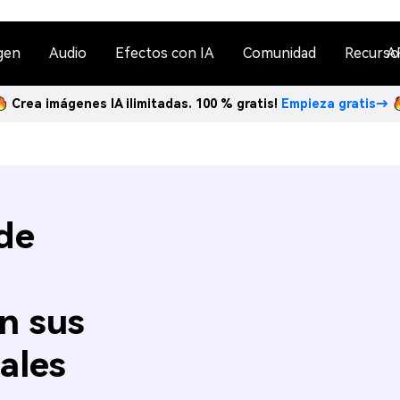
gen
Audio
Efectos con IA
Comunidad
Recurso
A
Crea imágenes IA ilimitadas. 100 % gratis!
Empieza gratis→
de
n sus
ales