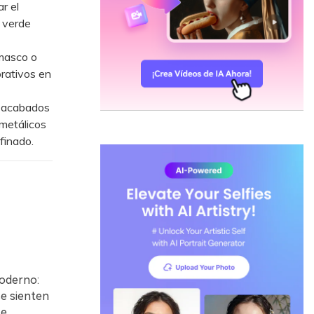
r el
l verde
amasco o
rativos en
n acabados
 metálicos
finado.
moderno:
se sienten
e,