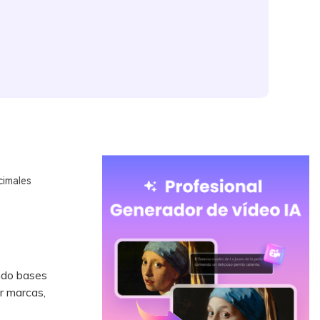
cimales
ando bases
r marcas,