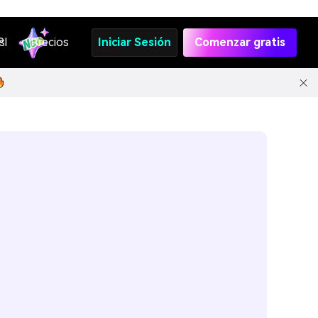
s
PI
Precios
Iniciar Sesión
Comenzar gratis