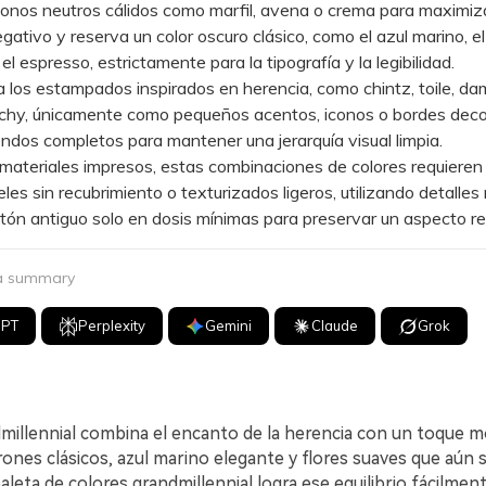
os neutros cálidos como marfil, avena o crema para maximiza
gativo y reserva un color oscuro clásico, como el azul marino, e
el espresso, estrictamente para la tipografía y la legibilidad.
los estampados inspirados en herencia, como chintz, toile, d
ichy, únicamente como pequeños acentos, iconos o bordes deco
ondos completos para mantener una jerarquía visual limpia.
teriales impresos, estas combinaciones de colores requiere
les sin recubrimiento o texturizados ligeros, utilizando detalles
atón antiguo solo en dosis mínimas para preservar un aspecto re
 a summary
GPT
Perplexity
Gemini
Claude
Grok
ndmillennial combina el encanto de la herencia con un toque 
ones clásicos, azul marino elegante y flores suaves que aún 
aleta de colores grandmillennial logra ese equilibrio fácilment