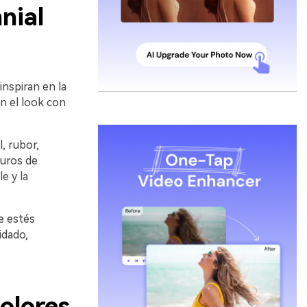
nial
inspiran en la
n el look con
, rubor,
curos de
e y la
e estés
idado,
olores