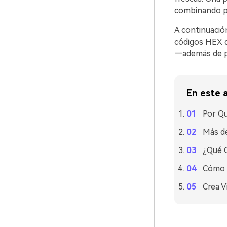
combinando pa
A continuació
códigos HEX q
—además de pr
En este a
Por Qu
Más de
¿Qué C
Cómo U
Crea V