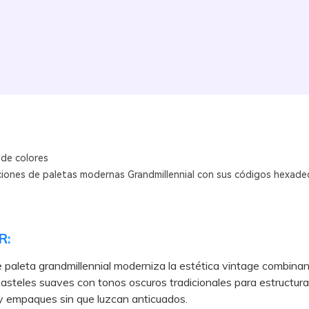
 de colores
iones de paletas modernas Grandmillennial con sus códigos hexade
R:
de paleta grandmillennial moderniza la estética vintage combin
pasteles suaves con tonos oscuros tradicionales para estructura
 y empaques sin que luzcan anticuados.