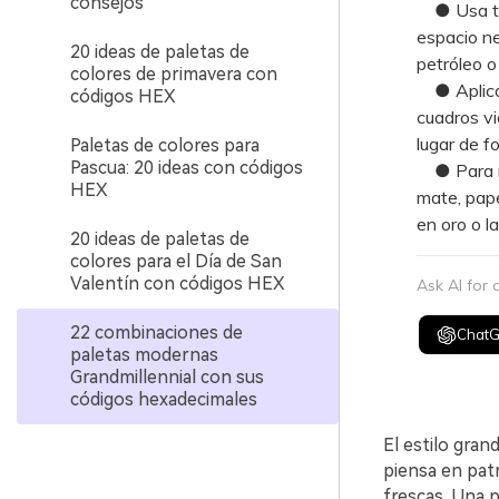
consejos
● Usa ton
espacio ne
20 ideas de paletas de
petróleo o 
colores de primavera con
● Aplica 
códigos HEX
cuadros v
lugar de f
Paletas de colores para
Pascua: 20 ideas con códigos
● Para ma
HEX
mate, pape
en oro o l
20 ideas de paletas de
colores para el Día de San
Valentín con códigos HEX
Ask AI for
22 combinaciones de
Chat
paletas modernas
Grandmillennial con sus
códigos hexadecimales
El estilo gra
piensa en patr
frescas. Una p