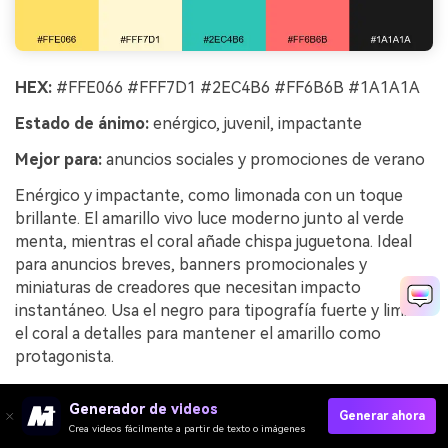
HEX:
#FFE066 #FFF7D1 #2EC4B6 #FF6B6B #1A1A1A
Estado de ánimo:
enérgico, juvenil, impactante
Mejor para:
anuncios sociales y promociones de verano
Enérgico y impactante, como limonada con un toque
brillante. El amarillo vivo luce moderno junto al verde
menta, mientras el coral añade chispa juguetona. Ideal
para anuncios breves, banners promocionales y
miniaturas de creadores que necesitan impacto
instantáneo. Usa el negro para tipografía fuerte y limita
el coral a detalles para mantener el amarillo como
protagonista.
Ejemplo de imagen de toque de limón generado
Generador de videos
utilizando media.io
Generar ahora
Crea videos fácilmente a partir de texto o imágenes