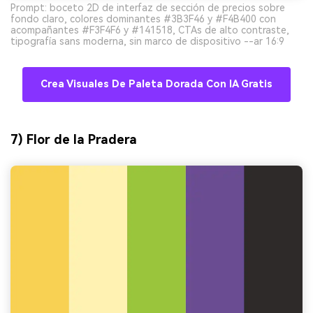
Prompt: boceto 2D de interfaz de sección de precios sobre
fondo claro, colores dominantes #3B3F46 y #F4B400 con
acompañantes #F3F4F6 y #141518, CTAs de alto contraste,
tipografía sans moderna, sin marco de dispositivo --ar 16:9
Crea Visuales De Paleta Dorada Con IA Gratis
7) Flor de la Pradera