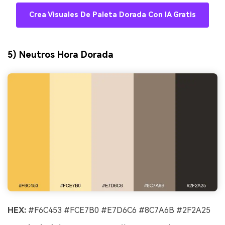
Crea Visuales De Paleta Dorada Con IA Gratis
5) Neutros Hora Dorada
HEX:
#F6C453 #FCE7B0 #E7D6C6 #8C7A6B #2F2A25