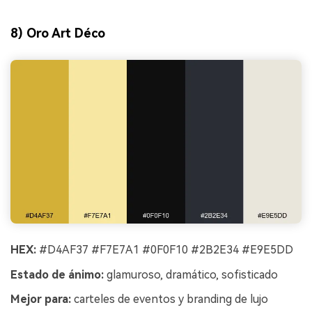
8) Oro Art Déco
HEX:
#D4AF37 #F7E7A1 #0F0F10 #2B2E34 #E9E5DD
Estado de ánimo:
glamuroso, dramático, sofisticado
Mejor para:
carteles de eventos y branding de lujo