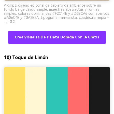
Prompt: diseño editorial de tablero de ambiente sobre un
fondo beige cálido simple, muestras abstractas y formas
simples, colores dominantes #F2C14E y #D6BCA6 con acentos
#A06C4E y #3A2E2A, tipografía minimalista, cuadrícula limpia -
-ar 3:2
Crea Visuales De Paleta Dorada Con IA Gratis
10) Toque de Limón