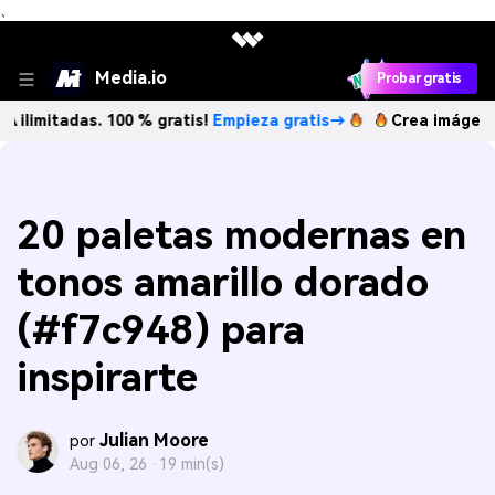
、
Media.io
Probar gratis
adas. 100 % gratis!
Empieza gratis→
Crea imágenes IA ili
20 paletas modernas en
tonos amarillo dorado
(#f7c948) para
inspirarte
Julian Moore
por
Aug 06, 26 ·
19 min(s)