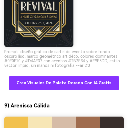
Prompt: diseño gráfico de cartel de evento sobre fondo
oscuro liso, marco geométrico art déco, colores dominantes
#0F0F10 y #D4AF37 con acentos #2B2E34 y #E9E5DD, estilo
vector limpio, sin manos ni fotografía --ar 2:3
Crea Visuales De Paleta Dorada Con IA Gratis
9) Arenisca Cálida