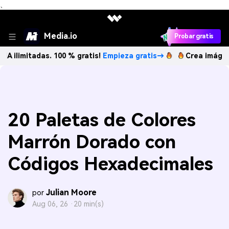
、
Media.io
Probar gratis
adas. 100 % gratis!
Empieza gratis→
Crea imágenes IA ili
20 Paletas de Colores
Marrón Dorado con
Códigos Hexadecimales
Julian Moore
por
Aug 06, 26 ·
20 min(s)