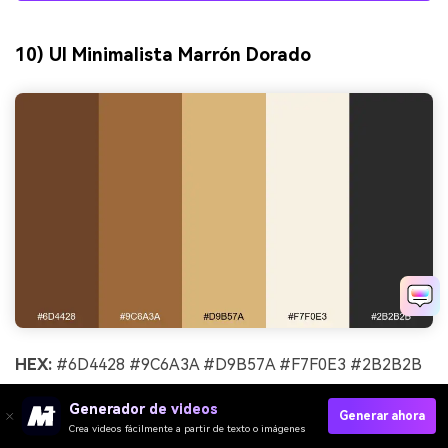
10) UI Minimalista Marrón Dorado
HEX:
#6D4428 #9C6A3A #D9B57A #F7F0E3 #2B2B2B
Estado de ánimo:
limpio, moderno, amigable
Generador de videos
Generar ahora
Crea videos fácilmente a partir de texto o imágenes
Ideal para:
panel de control UI y sistemas de diseño