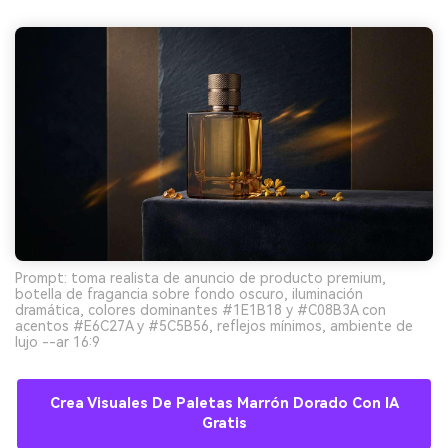
Prompt: toma realista de anuncio de producto premium,
botella de fragancia sobre fondo oscuro, iluminación
dramática, colores dominantes #1E1B18 y #C08B3A con
acentos #E6C27A y #5C5B56, reflejos mínimos, ambiente de
lujo --ar 16:9
Crea Visuales De Paletas Marrón Dorado Con IA
Gratis