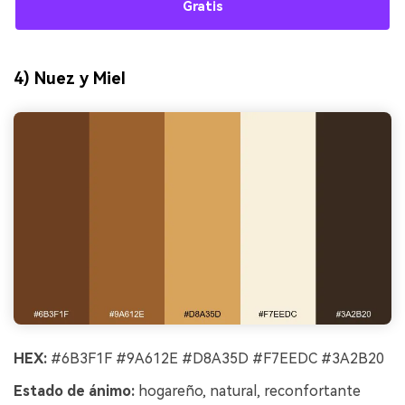
Gratis
4) Nuez y Miel
HEX:
#6B3F1F #9A612E #D8A35D #F7EEDC #3A2B20
Estado de ánimo:
hogareño, natural, reconfortante