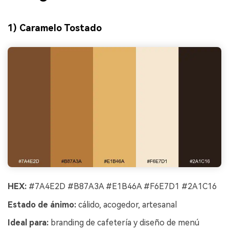
1) Caramelo Tostado
HEX:
#7A4E2D #B87A3A #E1B46A #F6E7D1 #2A1C16
Estado de ánimo:
cálido, acogedor, artesanal
Ideal para:
branding de cafetería y diseño de menú