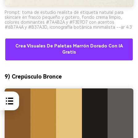
Prompt: toma de estudio realista de etiqueta natural para
skincare en frasco pequeño y gotero, fondo crema limpio,
colores dominantes #7A4B2A y #F3E9D7 con acentos
#6B7A4A y #B37A3D, iconografía botánica minimalista --ar 4:3
Crea Visuales De Paletas Marrón Dorado Con IA
Gratis
9) Crepúsculo Bronce