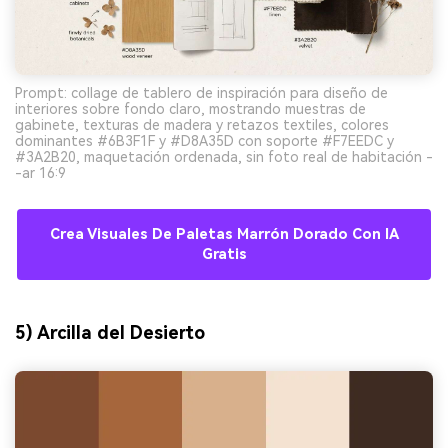
Prompt: collage de tablero de inspiración para diseño de
interiores sobre fondo claro, mostrando muestras de
gabinete, texturas de madera y retazos textiles, colores
dominantes #6B3F1F y #D8A35D con soporte #F7EEDC y
#3A2B20, maquetación ordenada, sin foto real de habitación -
-ar 16:9
Crea Visuales De Paletas Marrón Dorado Con IA
Gratis
5) Arcilla del Desierto