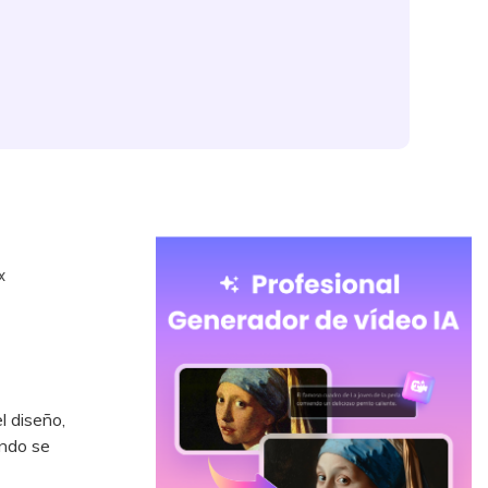
x
l diseño,
ando se