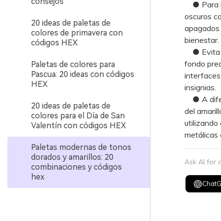
consejos
● Para log
oscuros co
20 ideas de paletas de
apagados (
colores de primavera con
bienestar.
códigos HEX
● Evita ut
fondo pred
Paletas de colores para
Pascua: 20 ideas con códigos
interfaces
HEX
insignias.
● A difere
20 ideas de paletas de
del amaril
colores para el Día de San
utilizando
Valentín con códigos HEX
metálicas 
Paletas modernas de tonos
dorados y amarillos: 20
Ask AI for
combinaciones y códigos
hex
Chat