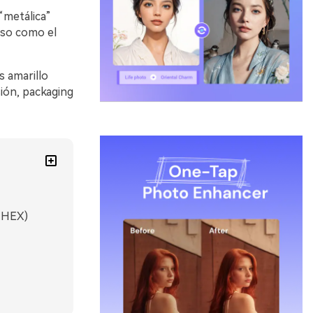
 “metálica”
nso como el
 amarillo
ión, packaging
s HEX)