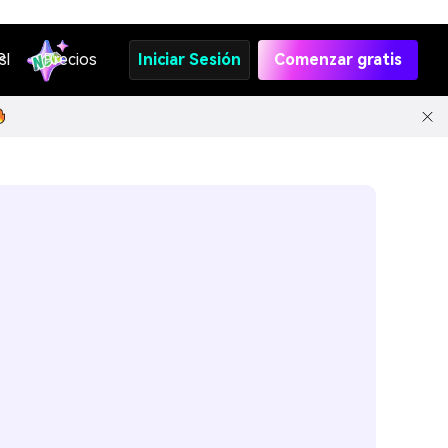
s
PI
Precios
Iniciar Sesión
Comenzar gratis