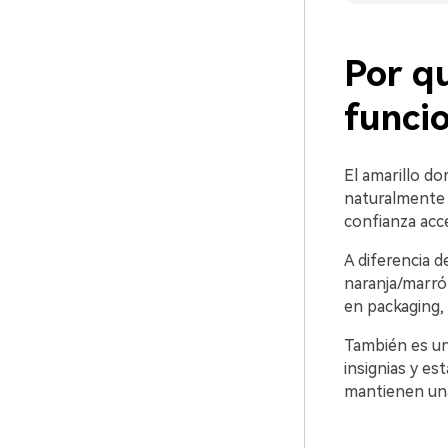
Por qu
funci
El amarillo do
naturalmente t
confianza acce
A diferencia d
naranja/marró
en packaging, 
También es un
insignias y es
mantienen una 