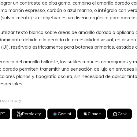
rar un contraste de alta gama, combina el amarillo dorado co
mo marrón espresso, carbón o azul marino, o intégralo con ver
salvia, menta) si el objetivo es un diseño orgánico para marcas
ilizar texto blanco sobre áreas de amarillo dorado o aplicarlo
ominante debido a la pérdida de accesibilidad visual; en diseño
 (UI), resérvalo estrictamente para botones primarios, estados 
ncia del amarillo brillante, los sutiles matices anaranjados y 
lo dorado permiten transmitir una sensación de lujo en envases
 colores planos y tipografía oscura, sin necesidad de aplicar tint
especiales.
 a summary
GPT
Perplexity
Gemini
Claude
Grok