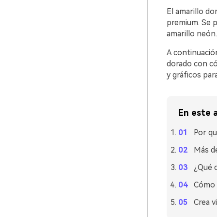
El amarillo do
premium. Se p
amarillo neón.
A continuació
dorado con có
y gráficos par
En este a
Por qu
Más de
¿Qué c
Cómo u
Crea v