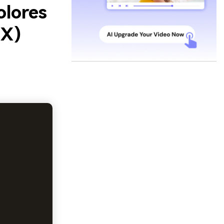
olores
EX)