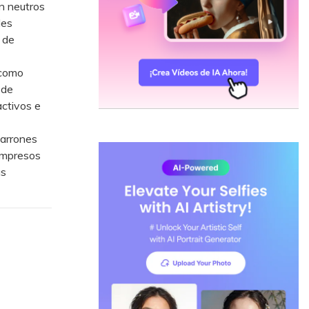
n neutros
des
 de
 como
 de
activos e
marrones
 impresos
as