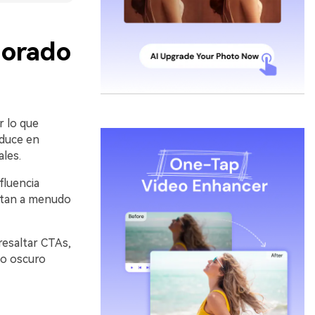
dorado
r lo que
aduce en
les.
fluencia
s tan a menudo
resaltar CTAs,
to oscuro