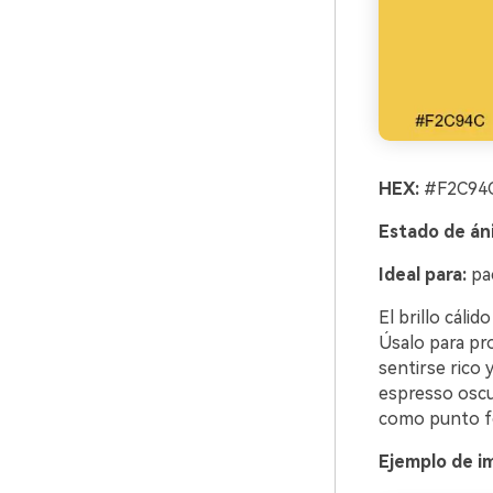
HEX:
#F2C94C
Estado de án
Ideal para:
pac
El brillo cálid
Úsalo para pro
sentirse rico 
espresso oscur
como punto fo
Ejemplo de im