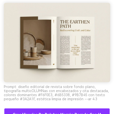
Prompt: diseño editorial de revista sobre fondo plano,
tipografía multicOLUMNas con encabezados y cita destacada,
colores dominantes #F6F0E3, #6B5338, #9B7B45 con texto
pequeño #3A2A1F, estética limpia de impresión --ar 4:3