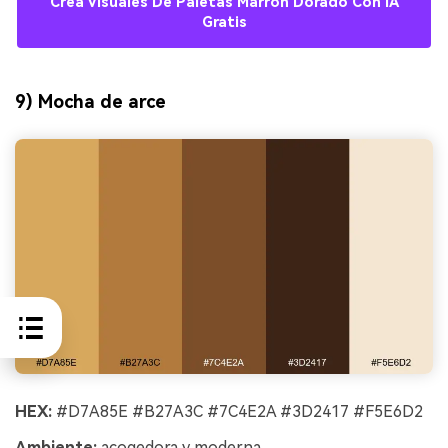
Crea Visuales De Paletas Marrón Dorado Con IA
Gratis
9) Mocha de arce
HEX:
#D7A85E #B27A3C #7C4E2A #3D2417 #F5E6D2
Ambiente:
acogedora y moderna