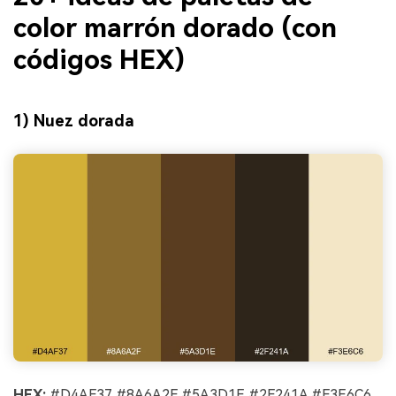
color marrón dorado (con
códigos HEX)
1) Nuez dorada
HEX:
#D4AF37 #8A6A2F #5A3D1E #2F241A #F3E6C6