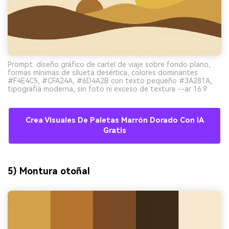
Prompt: diseño gráfico de cartel de viaje sobre fondo plano,
formas mínimas de silueta desértica, colores dominantes
#F4E4C5, #CFA24A, #6D4A2B con texto pequeño #3A281A,
tipografía moderna, sin foto ni exceso de textura --ar 16:9
Crea Visuales De Paletas Marrón Dorado Con IA
Gratis
5) Montura otoñal