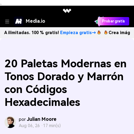
、
Media.io
Probar gratis
adas. 100 % gratis!
Empieza gratis→
Crea imágenes IA ilim
20 Paletas Modernas en
Tonos Dorado y Marrón
con Códigos
Hexadecimales
Julian Moore
por
Aug 06, 26 ·
17 min(s)