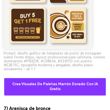
Prompt: diseño gráfico de templates de posts de instagram
sobre fondo limpio, layout promocional para cafetería, colores
dominantes #F9EED8, #C58B3A, #53301D con acento
#E2B75C, tipografía moderna y amigable, diseño plano
únicamente --ar 1:1
Crea Visuales De Paletas Marrón Dorado Con IA
Gratis
7) Arenisca de bronce