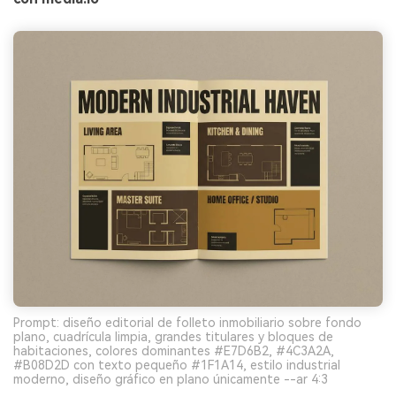
Prompt: diseño editorial de folleto inmobiliario sobre fondo
plano, cuadrícula limpia, grandes titulares y bloques de
habitaciones, colores dominantes #E7D6B2, #4C3A2A,
#B08D2D con texto pequeño #1F1A14, estilo industrial
moderno, diseño gráfico en plano únicamente --ar 4:3