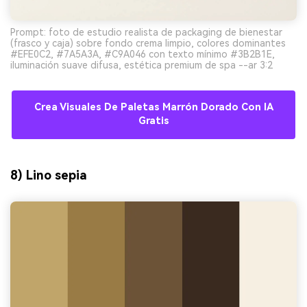
Prompt: foto de estudio realista de packaging de bienestar
(frasco y caja) sobre fondo crema limpio, colores dominantes
#EFE0C2, #7A5A3A, #C9A046 con texto mínimo #3B2B1E,
iluminación suave difusa, estética premium de spa --ar 3:2
Crea Visuales De Paletas Marrón Dorado Con IA
Gratis
8) Lino sepia