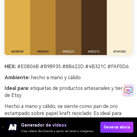
HEX:
#E0B04B #B98935 #8B622D #4B321C #FAF0D6
Ambiente:
hecho a mano y cálido
Ideal para:
etiquetas de productos artesanales y tiendas
de Etsy
Hecho a mano y cálido, se siente como pan de oro
estampado sobre papel kraft reciclado. Es ideal para
etiquetas artesanales, banners de tiendas en Etsy y
Generador de videos
branding de jabones hechos a mano. Combínalo con
Generar ahora
Crea videos fácilmente a partir de texto o imágenes
texturas imperfectas, pero mantén la tipografía limpia