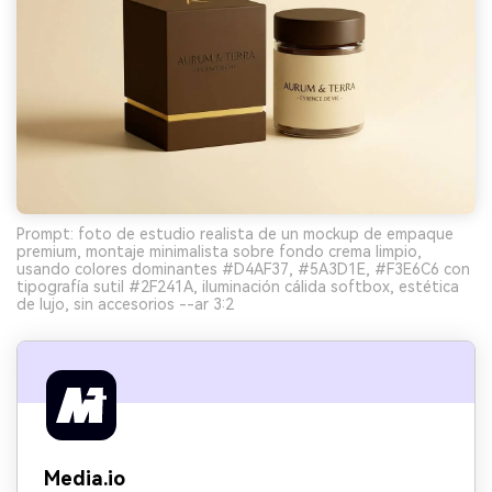
Prompt: foto de estudio realista de un mockup de empaque
premium, montaje minimalista sobre fondo crema limpio,
usando colores dominantes #D4AF37, #5A3D1E, #F3E6C6 con
tipografía sutil #2F241A, iluminación cálida softbox, estética
de lujo, sin accesorios --ar 3:2
Media.io