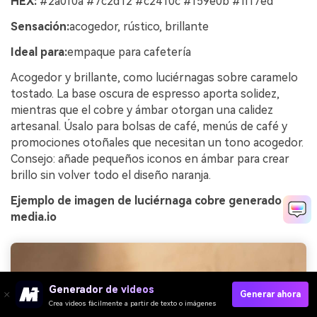
HEX:
#2a0f0a #7c2d12 #c2410c #f59e0b #fff7ed
Sensación:
acogedor, rústico, brillante
Ideal para:
empaque para cafetería
Acogedor y brillante, como luciérnagas sobre caramelo
tostado. La base oscura de espresso aporta solidez,
mientras que el cobre y ámbar otorgan una calidez
artesanal. Úsalo para bolsas de café, menús de café y
promociones otoñales que necesitan un tono acogedor.
Consejo: añade pequeños iconos en ámbar para crear
brillo sin volver todo el diseño naranja.
Ejemplo de imagen de luciérnaga cobre generado con
media.io
Generador de videos
Generar ahora
Crea videos fácilmente a partir de texto o imágenes