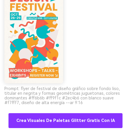
Prompt: flyer de festival de diseño gráfico sobre fondo liso,
titular en negrita y formas geométricas juguetonas, colores
dominantes #ff6b6b #ff9f1c #2ec4b6 con blanco suave
#f7fff7, diseño de alta energía --ar 9:16
Crea Visuales De Paletas Glitter Gratis Con IA