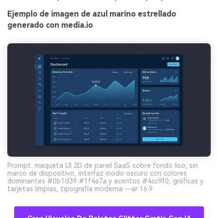
Ejemplo de imagen de azul marino estrellado
generado con media.io
Prompt: maqueta UI 2D de panel SaaS sobre fondo liso, sin
marco de dispositivo, interfaz modo oscuro con colores
dominantes #0b1d39 #1f4a7a y acentos #4cc9f0, gráficas y
tarjetas limpias, tipografía moderna --ar 16:9