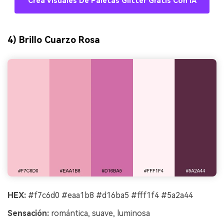
Crea Visuales De Paletas Glitter Gratis Con IA
4) Brillo Cuarzo Rosa
HEX:
#f7c6d0 #eaa1b8 #d16ba5 #fff1f4 #5a2a44
Sensación:
romántica, suave, luminosa