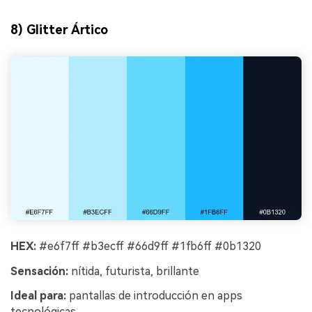
8) Glitter Ártico
HEX:
#e6f7ff #b3ecff #66d9ff #1fb6ff #0b1320
Sensación:
nítida, futurista, brillante
Ideal para:
pantallas de introducción en apps
tecnológicas