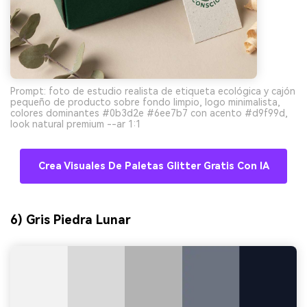
Prompt: foto de estudio realista de etiqueta ecológica y cajón
pequeño de producto sobre fondo limpio, logo minimalista,
colores dominantes #0b3d2e #6ee7b7 con acento #d9f99d,
look natural premium --ar 1:1
Crea Visuales De Paletas Glitter Gratis Con IA
6) Gris Piedra Lunar