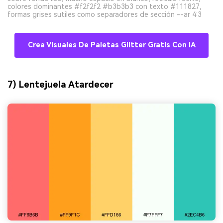
colores dominantes #f2f2f2 #b3b3b3 con texto #111827,
formas grises sutiles como separadores de sección --ar 4:3
Crea Visuales De Paletas Glitter Gratis Con IA
7) Lentejuela Atardecer