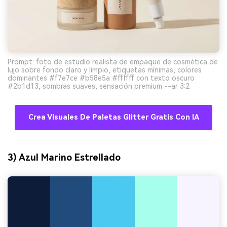
Prompt: foto de estudio realista de empaque de cosmética de
lujo sobre fondo claro y limpio, etiquetas mínimas, colores
dominantes #f7e7ce #b58e5a #ffffff con texto oscuro
#2b1d13, sombras suaves, sensación premium --ar 3:2
Crea Visuales De Paletas Glitter Gratis Con IA
3) Azul Marino Estrellado