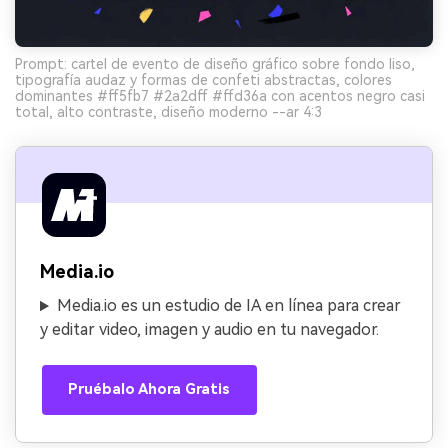
Prompt: cartel de evento de diseño gráfico sobre fondo liso,
tipografía audaz y formas de confeti abstractas, colores
dominantes #ff5fb7 #2a2dff #ffd36a con acentos negro casi
total, alto contraste, diseño moderno --ar 4:3
Media.io
Media.io es un estudio de IA en línea para crear
y editar video, imagen y audio en tu navegador.
Pruébalo Ahora Gratis