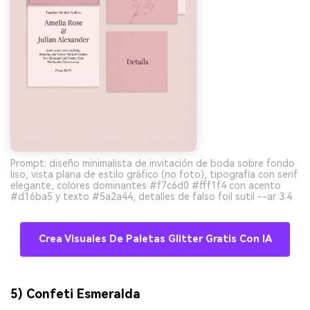
Prompt: diseño minimalista de invitación de boda sobre fondo
liso, vista plana de estilo gráfico (no foto), tipografía con serif
elegante, colores dominantes #f7c6d0 #fff1f4 con acento
#d16ba5 y texto #5a2a44, detalles de falso foil sutil --ar 3:4
Crea Visuales De Paletas Glitter Gratis Con IA
5) Confeti Esmeralda