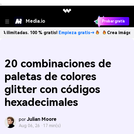
、
Media.io
Probar gratis
adas. 100 % gratis!
Empieza gratis→
Crea imágenes IA ilim
20 combinaciones de
paletas de colores
glitter con códigos
hexadecimales
Julian Moore
por
Aug 06, 26 ·
17 min(s)