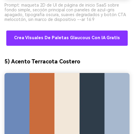
Prompt: maqueta 2D de UI de página de inicio SaaS sobre
fondo simple, sección principal con paneles de azul-gris
apagado, tipografía oscura, suaves degradados y botón CTA
melocotón, sin marco de dispositivo --ar 16:9
Crea Visuales De Paletas Glaucous Con IA Gratis
5) Acento Terracota Costero