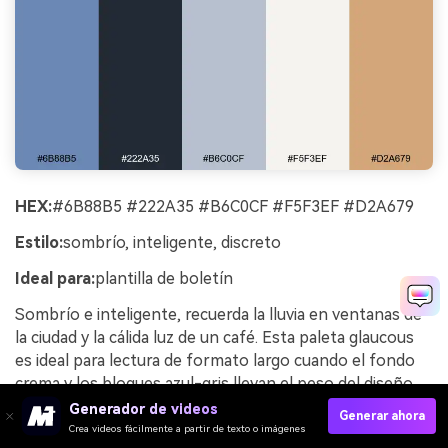
HEX:
#6B88B5 #222A35 #B6C0CF #F5F3EF #D2A679
Estilo:
sombrío, inteligente, discreto
Ideal para:
plantilla de boletín
Sombrío e inteligente, recuerda la lluvia en ventanas de
la ciudad y la cálida luz de un café. Esta paleta glaucous
es ideal para lectura de formato largo cuando el fondo
crema y los bloques azul-gris llevan el peso del diseño.
Usa el carbón profundo para los encabezados y reserva
Generador de videos
Generar ahora
el dorado tostado para resaltar enlaces o insignias
Crea videos fácilmente a partir de texto o imágenes