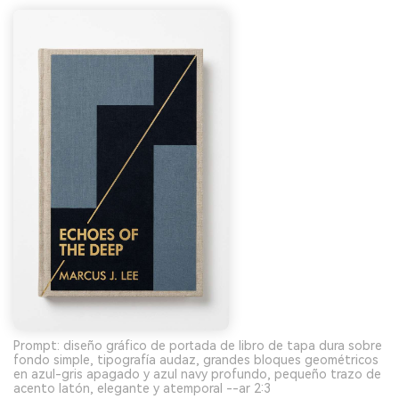
Prompt: diseño gráfico de portada de libro de tapa dura sobre
fondo simple, tipografía audaz, grandes bloques geométricos
en azul-gris apagado y azul navy profundo, pequeño trazo de
acento latón, elegante y atemporal --ar 2:3