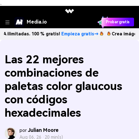
、
Media.io
Probar gratis
adas. 100 % gratis!
Empieza gratis→
Crea imágenes IA ilim
Las 22 mejores
combinaciones de
paletas color glaucous
con códigos
hexadecimales
Julian Moore
por
Aug 06, 26 ·
20 min(s)