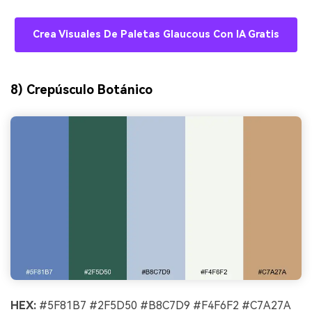
Crea Visuales De Paletas Glaucous Con IA Gratis
8) Crepúsculo Botánico
HEX:
#5F81B7 #2F5D50 #B8C7D9 #F4F6F2 #C7A27A