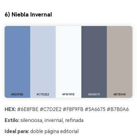
6) Niebla Invernal
HEX:
#6E8FBE #C7D2E2 #F8F9FB #5A6675 #B7B0A6
Estilo:
silenciosa, invernal, refinada
Ideal para:
doble página editorial