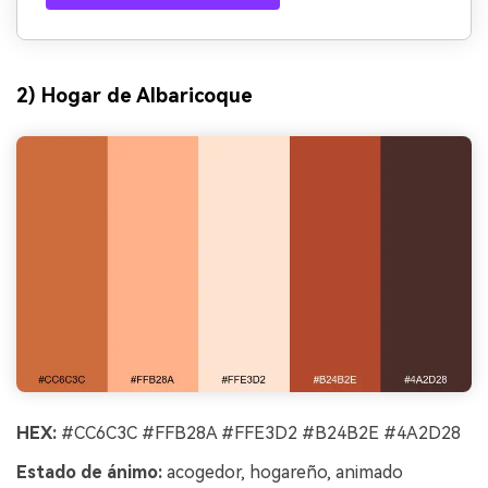
2) Hogar de Albaricoque
HEX:
#CC6C3C #FFB28A #FFE3D2 #B24B2E #4A2D28
Estado de ánimo:
acogedor, hogareño, animado