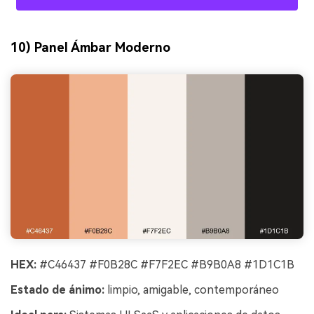
10) Panel Ámbar Moderno
HEX:
#C46437 #F0B28C #F7F2EC #B9B0A8 #1D1C1B
Estado de ánimo:
limpio, amigable, contemporáneo