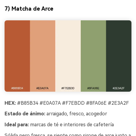
7) Matcha de Arce
HEX:
#B85B34 #E0A07A #F7EBDD #8FA06E #2E3A2F
Estado de ánimo:
arraigado, fresco, acogedor
Ideal para:
marcas de té e interiores de cafetería
Sólida pero fresca, se siente como sirope de arce junto a