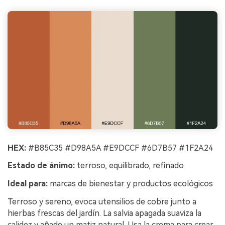
HEX:
#B85C35 #D98A5A #E9DCCF #6D7B57 #1F2A24
Estado de ánimo:
terroso, equilibrado, refinado
Ideal para:
marcas de bienestar y productos ecológicos
Terroso y sereno, evoca utensilios de cobre junto a
hierbas frescas del jardín. La salvia apagada suaviza la
calidez y añade un matiz natural. Usa la crema para crear