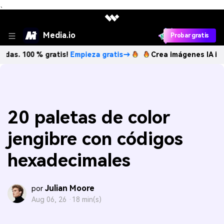
、
Media.io
Probar gratis
 % gratis!
Empieza gratis→
Crea imágenes IA ilimitadas. 1
20 paletas de color
jengibre con códigos
hexadecimales
Julian Moore
por
Aug 06, 26 ·
18 min(s)