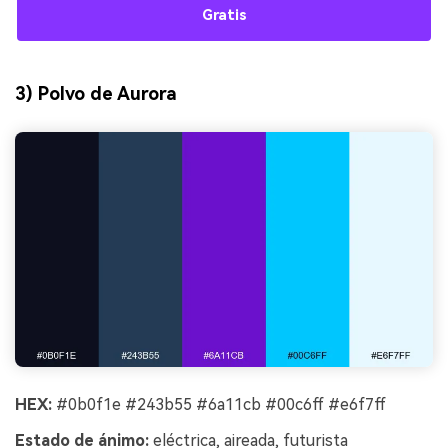
Gratis
3) Polvo de Aurora
HEX:
#0b0f1e #243b55 #6a11cb #00c6ff #e6f7ff
Estado de ánimo:
eléctrica, aireada, futurista