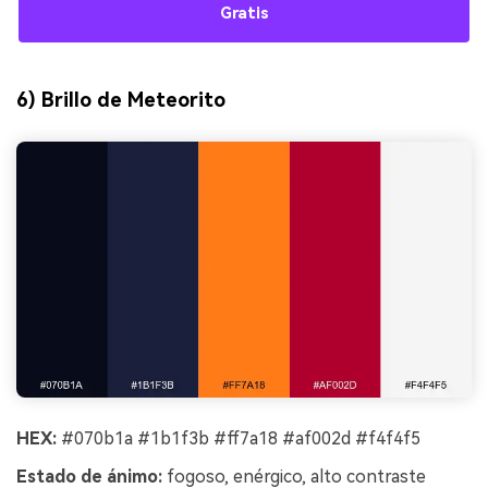
Gratis
6) Brillo de Meteorito
HEX:
#070b1a #1b1f3b #ff7a18 #af002d #f4f4f5
Estado de ánimo:
fogoso, enérgico, alto contraste