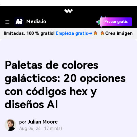
、
Media.io
Probar gratis
as. 100 % gratis!
Empieza gratis→
Crea imágenes IA ilimit
Paletas de colores
galácticos: 20 opciones
con códigos hex y
diseños AI
Julian Moore
por
Aug 06, 26 ·
17 min(s)