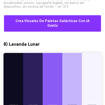
encabezado oscuro, tipografía legible, sin marco de
dispositivo, sin escena de fondo --ar 16:9
Crea Visuales De Paletas Galácticas Con IA
Gratis
8) Lavanda Lunar