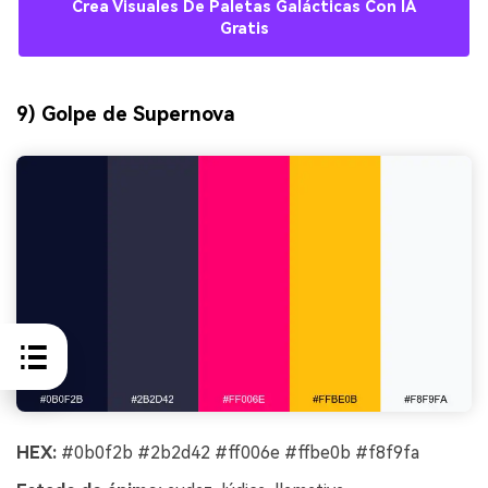
Crea Visuales De Paletas Galácticas Con IA
Gratis
9) Golpe de Supernova
HEX:
#0b0f2b #2b2d42 #ff006e #ffbe0b #f8f9fa