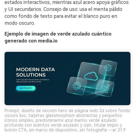
estados interactivos, mientras azul acero apoya gráficos
y UI secundarios. Consejo de uso: usa el menta pálido
como fondo de texto para evitar el blanco puro en
modo oscuro.
Ejemplo de imagen de verde azulado cuántico
generado con media.io
Prompt: diseño de sección hero de página web 2d sobre fondo
oscuro liso, tarjetas glassmorphism abstractas y pequeños
íconos simples, predominante azul marino verde azulado
profundo con acentos verde azulado y cian, titular limpio y
botón CTA, sin marco de dispositivo, sin fotografía --ar 21:9