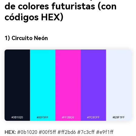
de colores futuristas (con
códigos HEX)
1) Circuito Neón
HEX:
#0b1020 #00f5ff #ff2bd6 #7c3cff #e9f1ff