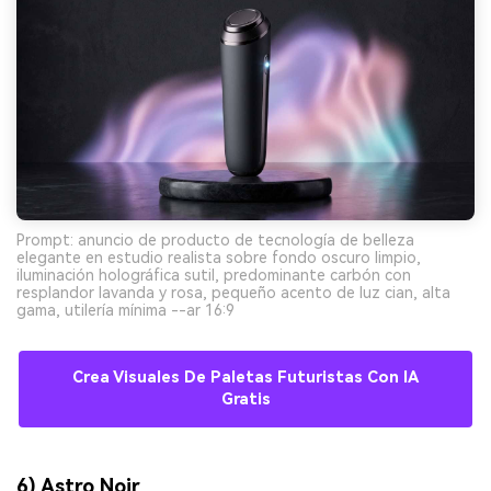
Prompt: anuncio de producto de tecnología de belleza
elegante en estudio realista sobre fondo oscuro limpio,
iluminación holográfica sutil, predominante carbón con
resplandor lavanda y rosa, pequeño acento de luz cian, alta
gama, utilería mínima --ar 16:9
Crea Visuales De Paletas Futuristas Con IA
Gratis
6) Astro Noir