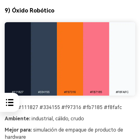
9) Óxido Robótico
HEX:
#111827 #334155 #f97316 #fb7185 #f8fafc
Ambiente:
industrial, cálido, crudo
Mejor para:
simulación de empaque de producto de
hardware