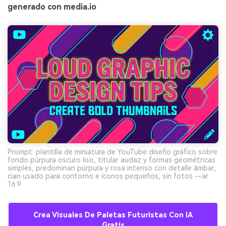
generado con media.io
Prompt: plantilla de miniatura de YouTube diseño gráfico sobre
fondo púrpura oscuro liso, titular audaz y formas geométricas
simples, predominan púrpura y rosa intenso con detalle ámbar,
cian usado para contorno e íconos pequeños, sin fotos --ar
16:9
Crea Visuales De Paletas Futuristas Con IA
Gratis