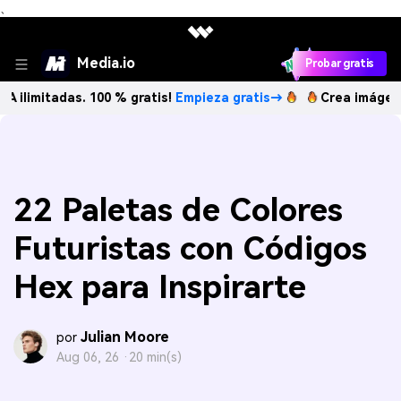
、
Media.io
Probar gratis
tadas. 100 % gratis!
Empieza gratis→
Crea imágenes IA il
22 Paletas de Colores
Futuristas con Códigos
Hex para Inspirarte
Julian Moore
por
Aug 06, 26 ·
20 min(s)