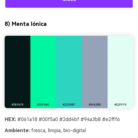
8) Menta Iónica
HEX:
#061a18 #00f5a0 #2dd4bf #94a3b8 #e2fff6
Ambiente:
fresca, limpia, bio-digital