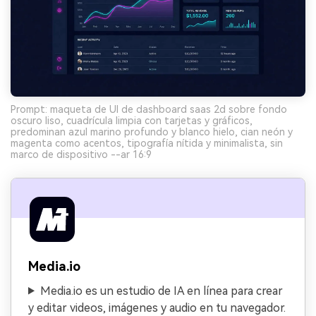
Prompt: maqueta de UI de dashboard saas 2d sobre fondo
oscuro liso, cuadrícula limpia con tarjetas y gráficos,
predominan azul marino profundo y blanco hielo, cian neón y
magenta como acentos, tipografía nítida y minimalista, sin
marco de dispositivo --ar 16:9
Media.io
Media.io es un estudio de IA en línea para crear
y editar videos, imágenes y audio en tu navegador.