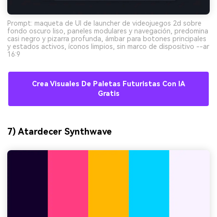
Prompt: maqueta de UI de launcher de videojuegos 2d sobre
fondo oscuro liso, paneles modulares y navegación, predomina
casi negro y pizarra profunda, ámbar para botones principales
y estados activos, íconos limpios, sin marco de dispositivo --ar
16:9
Crea Visuales De Paletas Futuristas Con IA
Gratis
7) Atardecer Synthwave