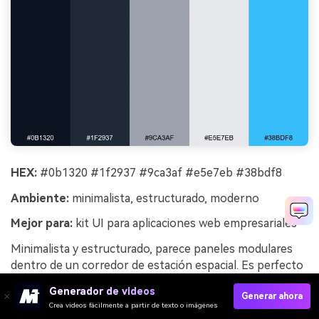
HEX:
#0b1320 #1f2937 #9ca3af #e5e7eb #38bdf8
Ambiente:
minimalista, estructurado, moderno
Mejor para:
kit UI para aplicaciones web empresariales
Minimalista y estructurado, parece paneles modulares
dentro de un corredor de estación espacial. Es perfecto
para kits de UI, paneles de administración y aplicaciones
Generador de videos
Generar ahora
con muchos datos que requieren claridad ante todo.
Crea videos fácilmente a partir de texto o imágenes
Utiliza los grises para el diseño y los estados, luego