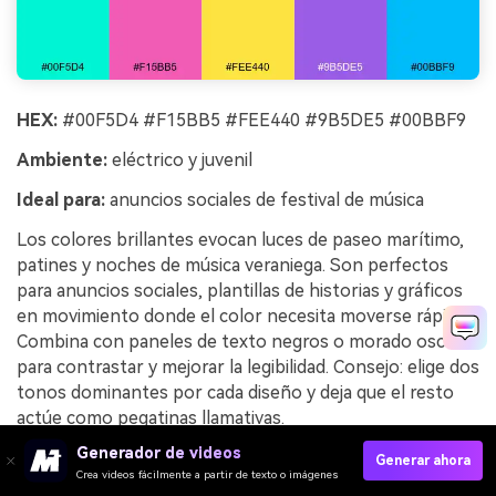
HEX:
#00F5D4 #F15BB5 #FEE440 #9B5DE5 #00BBF9
Ambiente:
eléctrico y juvenil
Ideal para:
anuncios sociales de festival de música
Los colores brillantes evocan luces de paseo marítimo,
patines y noches de música veraniega. Son perfectos
para anuncios sociales, plantillas de historias y gráficos
en movimiento donde el color necesita moverse rápido.
Combina con paneles de texto negros o morado oscuro
para contrastar y mejorar la legibilidad. Consejo: elige dos
tonos dominantes por cada diseño y deja que el resto
actúe como pegatinas llamativas.
Generador de videos
Ejemplo de imagen de paseo neón generada usando
Generar ahora
Crea videos fácilmente a partir de texto o imágenes
media.io