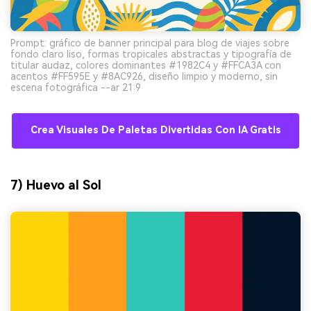
Prompt: gráfico de banner principal para blog de viajes sobre
fondo claro liso, formas tropicales abstractas y tipografía de
titular audaz, colores dominantes #1982C4 y #FFCA3A con
acentos #FF595E y #8AC926, diseño limpio y moderno, sin
escena fotográfica --ar 21:9
Crea Visuales De Paletas Divertidas Con IA Gratis
7) Huevo al Sol