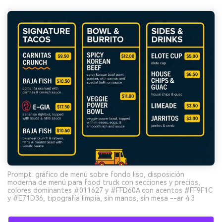
Prompt: gráfico de menú sobre fondo liso, disposición
moderna de menú para food truck con secciones y precios,
colores dominantes #011627 y #FFD60A con acentos #FF9F1C
y #E71D36, tipografía limpia, sin manos, sin mesa --ar 4:3