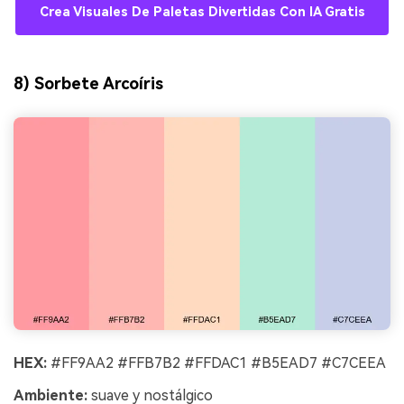
Crea Visuales De Paletas Divertidas Con IA Gratis
8) Sorbete Arcoíris
HEX:
#FF9AA2 #FFB7B2 #FFDAC1 #B5EAD7 #C7CEEA
Ambiente:
suave y nostálgico