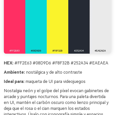
HEX:
#FF2E63 #08D9D6 #F8F32B #252A34 #EAEAEA
Ambiente:
nostálgica y de alto contraste
Ideal para:
maqueta de UI para videojuegos
Nostalgia neón y el golpe del píxel evocan gabinetes de
arcade y puntajes nocturnos. Para una paleta divertida
en UI, mantén el carbón oscuro como lienzo principal y
deja que el rosa o el cian marquen los estados
interactivos. Úsalo con iconografía simple y espacios