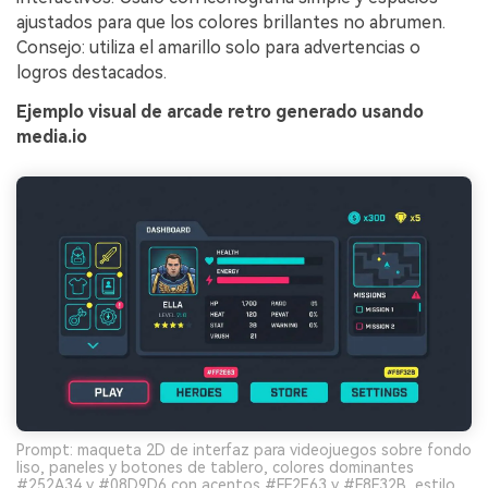
ajustados para que los colores brillantes no abrumen.
Consejo: utiliza el amarillo solo para advertencias o
logros destacados.
Ejemplo visual de arcade retro generado usando
media.io
Prompt: maqueta 2D de interfaz para videojuegos sobre fondo
liso, paneles y botones de tablero, colores dominantes
#252A34 y #08D9D6 con acentos #FF2E63 y #F8F32B, estilo