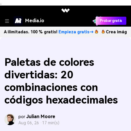
、
Media.io
Probar gratis
adas. 100 % gratis!
Empieza gratis→
Crea imágenes IA ili
Paletas de colores
divertidas: 20
combinaciones con
códigos hexadecimales
Julian Moore
por
Aug 06, 26 ·
17 min(s)