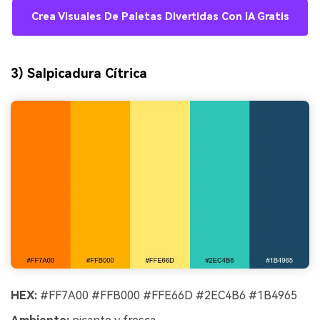
Crea Visuales De Paletas Divertidas Con IA Gratis
3) Salpicadura Cítrica
HEX:
#FF7A00 #FFB000 #FFE66D #2EC4B6 #1B4965