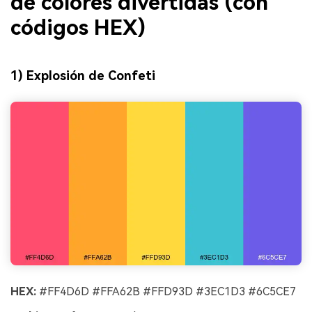
de colores divertidas (con
códigos HEX)
1) Explosión de Confeti
HEX:
#FF4D6D #FFA62B #FFD93D #3EC1D3 #6C5CE7