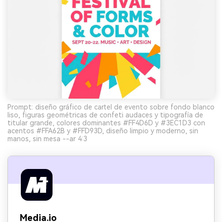
Prompt: diseño gráfico de cartel de evento sobre fondo blanco
liso, figuras geométricas de confeti audaces y tipografía de
titular grande, colores dominantes #FF4D6D y #3EC1D3 con
acentos #FFA62B y #FFD93D, diseño limpio y moderno, sin
manos, sin mesa --ar 4:3
Media.io