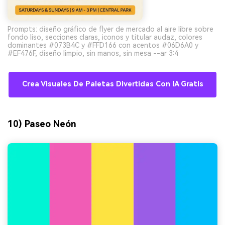
Prompts: diseño gráfico de flyer de mercado al aire libre sobre
fondo liso, secciones claras, iconos y titular audaz, colores
dominantes #073B4C y #FFD166 con acentos #06D6A0 y
#EF476F, diseño limpio, sin manos, sin mesa --ar 3:4
Crea Visuales De Paletas Divertidas Con IA Gratis
10) Paseo Neón