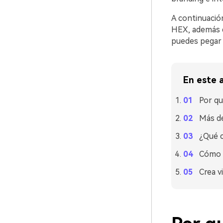
A continuación
HEX, además d
puedes pegar e
En este a
Por qu
Más de
¿Qué c
Cómo u
Crea v