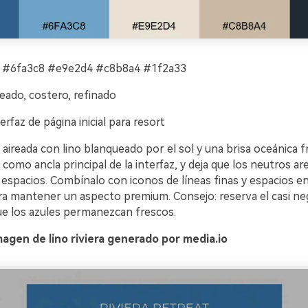
 #6fa3c8 #e9e2d4 #c8b8a4 #1f2a33
eado, costero, refinado
erfaz de página inicial para resort
aireada con lino blanqueado por el sol y una brisa oceánica fr
como ancla principal de la interfaz, y deja que los neutros a
 espacios. Combínalo con iconos de líneas finas y espacios e
a mantener un aspecto premium. Consejo: reserva el casi ne
ue los azules permanezcan frescos.
agen de lino riviera generado por media.io