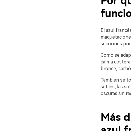
Por qu
funci
El azul francé
maquetaciones
secciones pri
Como se adapt
calma costera 
bronce, carbó
También se fo
sutiles, las s
oscuras sin re
Más d
azul 