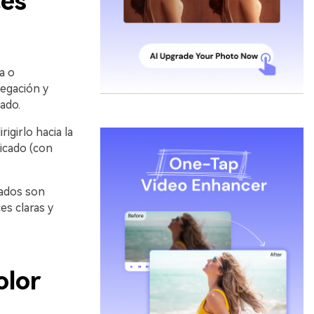
cés
a o
egación y
ado.
girlo hacia la
ticado (con
dados son
es claras y
olor