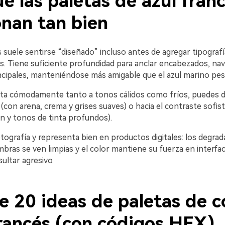
é las paletas de azul fran
onan tan bien
s suele sentirse “diseñado” incluso antes de agregar tipografí
. Tiene suficiente profundidad para anclar encabezados, nav
ncipales, manteniéndose más amigable que el azul marino pes
a cómodamente tanto a tonos cálidos como fríos, puedes diri
(con arena, crema y grises suaves) o hacia el contraste sofis
n y tonos de tinta profundos).
tografía y representa bien en productos digitales: los degra
ombras se ven limpias y el color mantiene su fuerza en interfac
sultar agresivo.
e 20 ideas de paletas de c
francés (con códigos HEX)