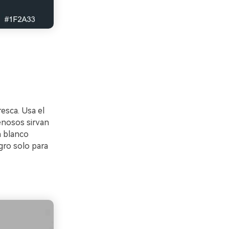
esca. Usa el
renosos sirvan
n blanco
gro solo para