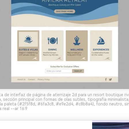
 de interfaz de página de aterrizaje 2d para un resort boutique riv
a, sección principal con formas de olas sutiles, tipografía minimalista
la paleta (#2f5f8d, #6fa3c8, #e9e2d4, #c8b8a4), fondo neutro, si
a real --ar 16:9