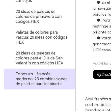
consejos
● En el di
la navegac
20 ideas de paletas de
para los f
colores de primavera con
● Para cre
códigos HEX
restringe 
brillante c
Paletas de colores para
Pascua: 20 ideas con códigos
● Valida v
HEX
generador 
HEX especí
20 ideas de paletas de
colores para el Día de San
Valentín con códigos HEX
Ask AI for
Tonos azul francés
Chat
moderno: 23 combinaciones
de paletas para inspirarte
Azul francés s
costero brilla
branding e int