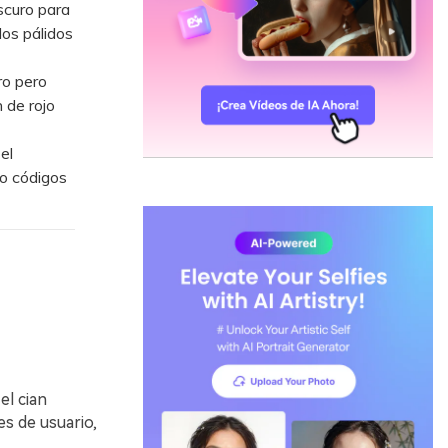
scuro para
dos pálidos
ro pero
 de rojo
el
co códigos
el cian
es de usuario,