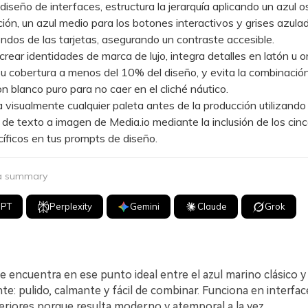
seño de interfaces, estructura la jerarquía aplicando un azul o
ión, un azul medio para los botones interactivos y grises azula
ondos de las tarjetas, asegurando un contraste accesible.
ar identidades de marca de lujo, integra detalles en latón u o
su cobertura a menos del 10% del diseño, y evita la combinación
on blanco puro para no caer en el cliché náutico.
isualmente cualquier paleta antes de la producción utilizando 
de texto a imagen de Media.io mediante la inclusión de los cin
ficos en tus prompts de diseño.
 a summary
GPT
Perplexity
Gemini
Claude
Grok
e encuentra en ese punto ideal entre el azul marino clásico y 
nte: pulido, calmante y fácil de combinar. Funciona en interfac
eriores porque resulta moderno y atemporal a la vez.