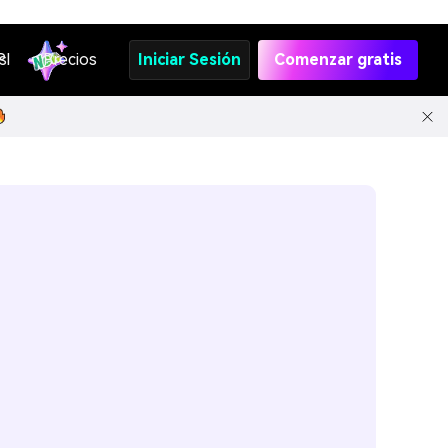
s
PI
Precios
Iniciar Sesión
Comenzar gratis