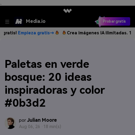
、
Media.io
Probar gratis
Empieza gratis→
Crea imágenes IA ilimitadas. 100 % grati
Paletas en verde
bosque: 20 ideas
inspiradoras y color
#0b3d2
Julian Moore
por
Aug 06, 26 ·
18 min(s)