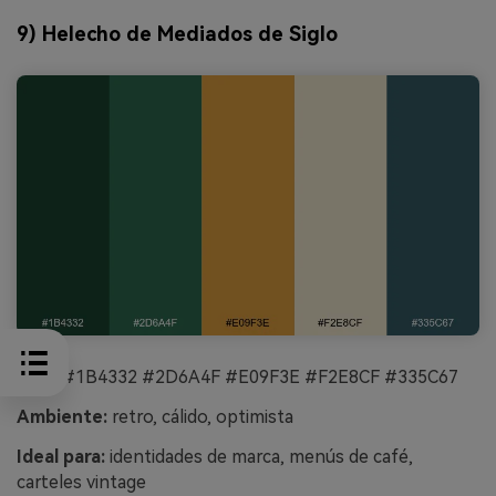
9) Helecho de Mediados de Siglo
HEX:
#1B4332 #2D6A4F #E09F3E #F2E8CF #335C67
Ambiente:
retro, cálido, optimista
Ideal para:
identidades de marca, menús de café,
carteles vintage