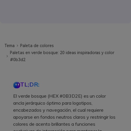
Tema
Paleta de colores
Paletas en verde bosque: 20 ideas inspiradoras y color
#0b3d2
TL;DR:
El verde bosque (HEX #0B3D2E) es un color
ancla jerárquico óptimo para logotipos,
encabezados y navegación, el cual requiere
apoyarse en fondos neutros claros y restringir los
colores de acento brillantes a funciones
exclusivas de interacción para mantener la