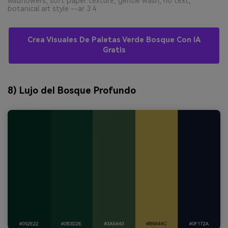
wildflowers, soft paper texture, gentle wash, no text,
botanical art style --ar 3:4
Crea Visuales De Paletas Verde Bosque Con IA
Gratis
8) Lujo del Bosque Profundo