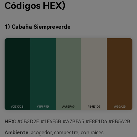
Códigos HEX)
1) Cabaña Siempreverde
HEX:
#0B3D2E #1F6F5B #A7BFA5 #E8E1D6 #8B5A2B
Ambiente:
acogedor, campestre, con raíces