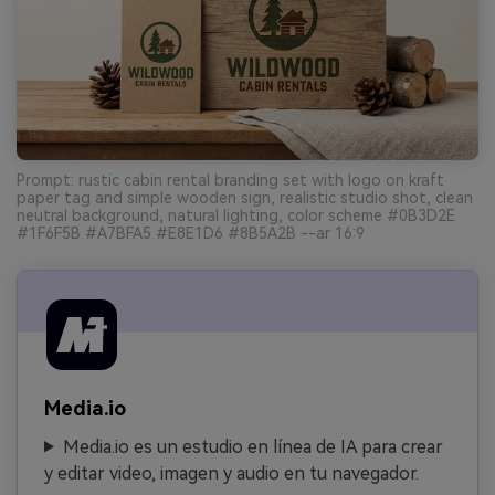
Prompt: rustic cabin rental branding set with logo on kraft
paper tag and simple wooden sign, realistic studio shot, clean
neutral background, natural lighting, color scheme #0B3D2E
#1F6F5B #A7BFA5 #E8E1D6 #8B5A2B --ar 16:9
Media.io
Media.io es un estudio en línea de IA para crear
y editar video, imagen y audio en tu navegador.