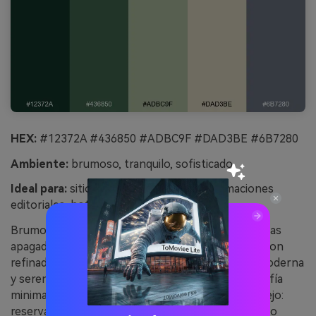
HEX:
#12372A #436850 #ADBC9F #DAD3BE #6B7280
Ambiente:
brumoso, tranquilo, sofisticado
Ideal para:
sitios web minimalistas, diagramaciones
editoriales, hoteles boutique
Brumoso y reservado, como un sendero entre hojas
apagadas y piedra suave. Los verdes intermedios son
refinados, y el beige y gris mantienen la mezcla moderna
y serena. Combina con tipografía blanca y fotografía
minimalista para un aire editorial y boutique. Consejo:
reserva el gris para bordes y divisores de UI para no