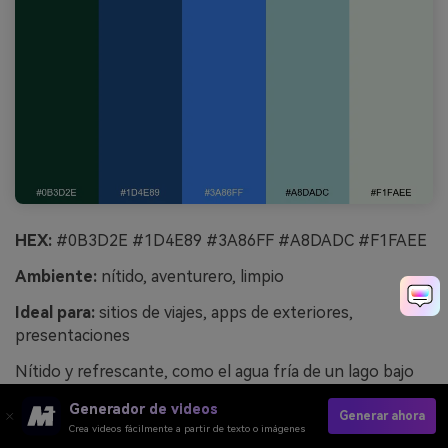
HEX:
#0B3D2E #1D4E89 #3A86FF #A8DADC #F1FAEE
Ambiente:
nítido, aventurero, limpio
Ideal para:
sitios de viajes, apps de exteriores,
presentaciones
Nítido y refrescante, como el agua fría de un lago bajo
laderas siempre verdes. Los tonos azules realzan la base
Generador de videos
verde y crean una sensación limpia y confiable para
Generar ahora
Crea videos fácilmente a partir de texto o imágenes
productos digitales. Combina con mucho marfil y usa el