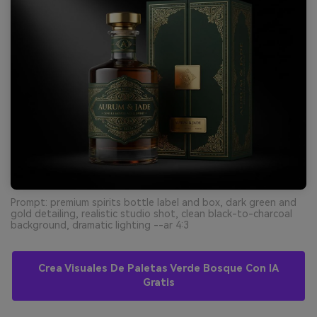
Prompt: premium spirits bottle label and box, dark green and
gold detailing, realistic studio shot, clean black-to-charcoal
background, dramatic lighting --ar 4:3
Crea Visuales De Paletas Verde Bosque Con IA
Gratis