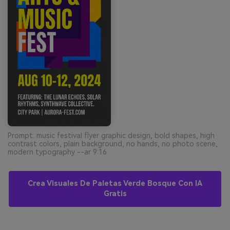
Prompt: music festival flyer graphic design, bold shapes, high
contrast colors, plain background, no hands, no photo scene,
modern typography --ar 9:16
Crea Visuales De Paletas Verde Bosque Con IA
Gratis