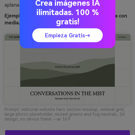
Crea imágenes IA
aplanar los verdes.
ilimitadas. 100 %
Ejemplo de imagen de bosque y niebla generada con
gratis!
media.io
Empieza Gratis→
Prompt: editorial website hero section mockup, minimal grid,
large photo placeholder, muted greens and fog neutrals, 2d
design, no device frame --ar 16:9