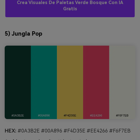
Crea Visuales De Paletas Verde Bosque Con IA
Gratis
5) Jungla Pop
HEX:
#0A3B2E #00A896 #F4D35E #EE4266 #F6F7EB