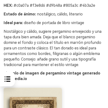
HEX:
#c0a07a #f3e8d6 #d9b48a #805a3c #4b3a2e
Estado de ánimo:
nostálgico, cálido, literario
Ideal para:
diseño de portada de libro vintage
Nostálgico y cálido, sugiere pergamino envejecido y una
tapa dura bien amada. Deja que el blanco pergamino
domine el fondo y coloca el título en marrón profundo
para un contraste clásico. El tan dorado es ideal para
ornamentos como bordes, filigranas o algún emblema
pequeño. Consejo: añade grano sutil y usa tipografía
tradicional para mantener el estilo vintage.
Ejemplo de imagen de pergamino vintage generado
con media.io