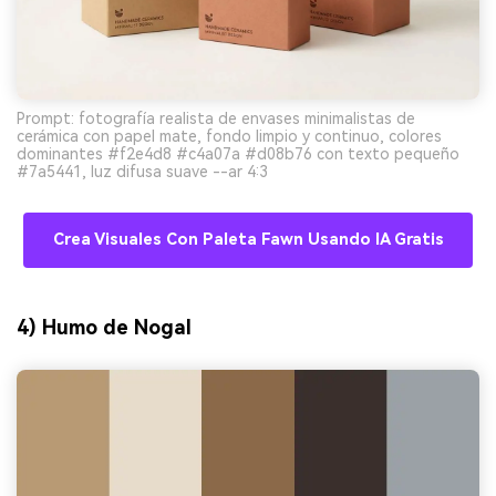
Prompt: fotografía realista de envases minimalistas de
cerámica con papel mate, fondo limpio y continuo, colores
dominantes #f2e4d8 #c4a07a #d08b76 con texto pequeño
#7a5441, luz difusa suave --ar 4:3
Crea Visuales Con Paleta Fawn Usando IA Gratis
4) Humo de Nogal