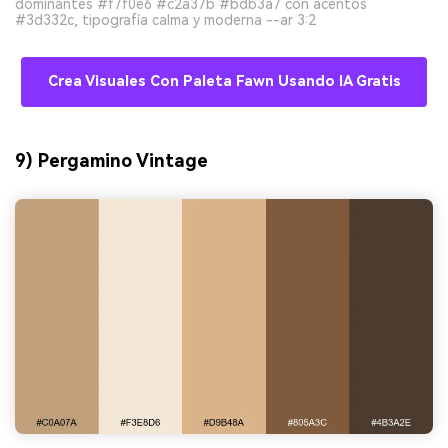
dominantes #f7f0e6 #c2a37b #bdb3a7 con acentos
#3d332c, tipografía calma y moderna --ar 3:2
Crea Visuales Con Paleta Fawn Usando IA Gratis
9) Pergamino Vintage