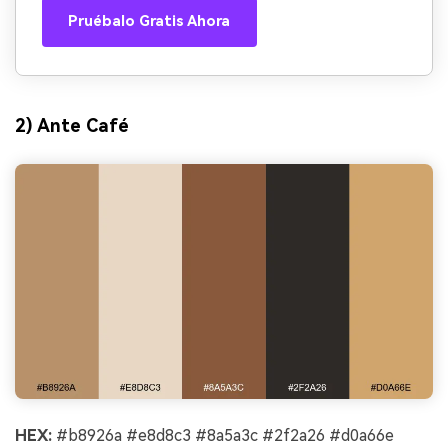
Pruébalo Gratis Ahora
2) Ante Café
HEX:
#b8926a #e8d8c3 #8a5a3c #2f2a26 #d0a66e