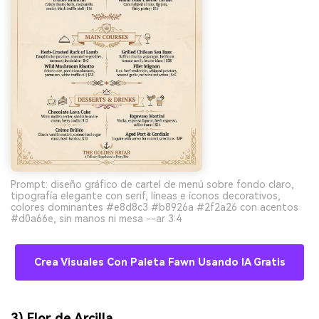
Prompt: diseño gráfico de cartel de menú sobre fondo claro,
tipografía elegante con serif, líneas e íconos decorativos,
colores dominantes #e8d8c3 #b8926a #2f2a26 con acentos
#d0a66e, sin manos ni mesa --ar 3:4
Crea Visuales Con Paleta Fawn Usando IA Gratis
3) Flor de Arcilla