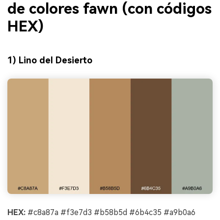
de colores fawn (con códigos
HEX)
1) Lino del Desierto
HEX:
#c8a87a #f3e7d3 #b58b5d #6b4c35 #a9b0a6