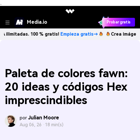
、
Media.io
Probar gratis
das. 100 % gratis!
Empieza gratis→
Crea imágenes IA ilimi
Paleta de colores fawn:
20 ideas y códigos Hex
imprescindibles
Julian Moore
por
Aug 06, 26 ·
18 min(s)