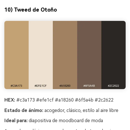
10) Tweed de Otoño
HEX:
#c3a173 #efe1cf #a18260 #6f5a4b #2c2622
Estado de ánimo:
acogedor, clásico, estilo al aire libre
Ideal para:
diapositiva de moodboard de moda