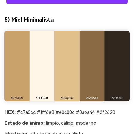
5) Miel Minimalista
HEX:
#c7a06c #fff6e8 #e0c08c #8a6a44 #2f2620
Estado de ánimo:
limpio, cálido, moderno
Ideal para:
interfaz web minimalista