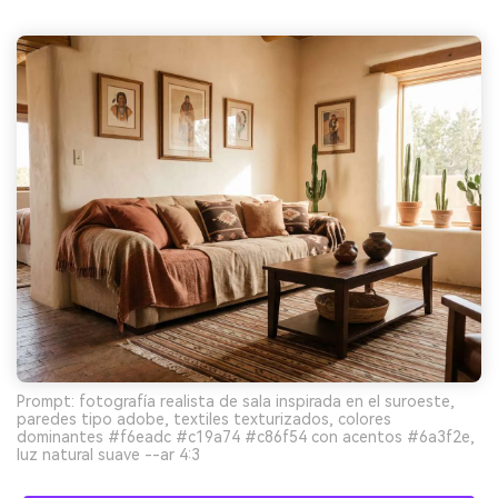
Prompt: fotografía realista de sala inspirada en el suroeste,
paredes tipo adobe, textiles texturizados, colores
dominantes #f6eadc #c19a74 #c86f54 con acentos #6a3f2e,
luz natural suave --ar 4:3