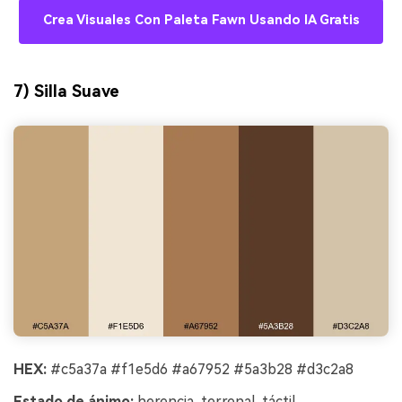
Crea Visuales Con Paleta Fawn Usando IA Gratis
7) Silla Suave
HEX:
#c5a37a #f1e5d6 #a67952 #5a3b28 #d3c2a8
Estado de ánimo:
herencia, terrenal, táctil