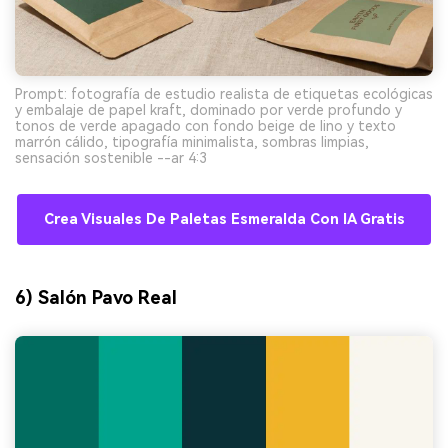
Prompt: fotografía de estudio realista de etiquetas ecológicas
y embalaje de papel kraft, dominado por verde profundo y
tonos de verde apagado con fondo beige de lino y texto
marrón cálido, tipografía minimalista, sombras limpias,
sensación sostenible --ar 4:3
Crea Visuales De Paletas Esmeralda Con IA Gratis
6) Salón Pavo Real