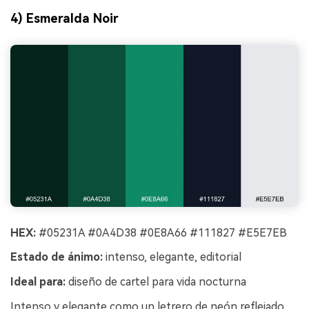
4) Esmeralda Noir
HEX:
#05231A #0A4D38 #0E8A66 #111827 #E5E7EB
Estado de ánimo:
intenso, elegante, editorial
Ideal para:
diseño de cartel para vida nocturna
Intenso y elegante como un letrero de neón reflejado