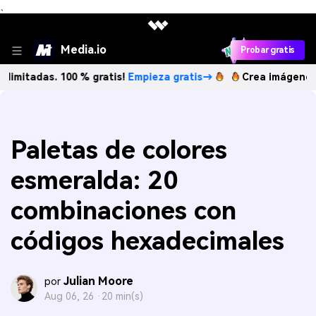
、
Media.io
Probar gratis
as. 100 % gratis!
Empieza gratis→
Crea imágenes IA ilimit
Paletas de colores
esmeralda: 20
combinaciones con
códigos hexadecimales
Julian Moore
por
Aug 06, 26 ·
20 min(s)