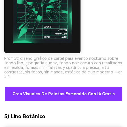
Prompt: diseño gráfico de cartel para evento nocturno sobre
fondo liso, tipografía audaz, fondo noir oscuro con resaltados
esmeralda, formas minimalistas y cuadrícula precisa, alto
contraste, sin fotos, sin manos, estética de club moderno --ar
3:4
Crea Visuales De Paletas Esmeralda Con IA Gratis
5) Lino Botánico