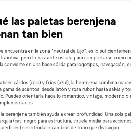
é las paletas berenjena
onan tan bien
e encuentra en la zona “neutral de lujo”: es lo suficientemen
 distintiva, pero lo bastante oscura para comportarse como n
la convierte en una base sólida para logotipos, navegación, 
ices cálidos (rojo) y fríos (azul), la berenjena combina mara
 gama de acentos: desde latón y rosa rubor hasta salvia y to
do. Puedes orientarla hacia lo romántico, vintage, moderno o
omplementarios.
, la berenjena también ayuda a crear profundidad. Una sola pa
arquía (casi negro para estructura, ciruela media para acciones
uperficies) sin introducir cambios de tono que distraigan.