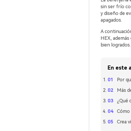
sin ser frío c
y diseño de e
apagados.
A continuació
HEX, además d
bien logrados.
En este a
Por qu
Más de
¿Qué c
Cómo u
Crea v