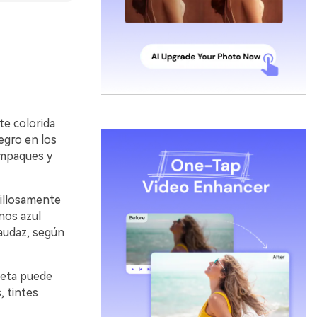
te colorida
egro en los
empaques y
villosamente
nos azul
 audaz, según
leta puede
, tintes