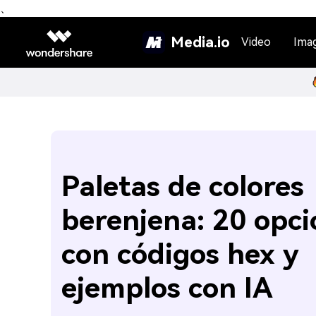
、
Media.io
Video
Ima
Paletas de colores
berenjena: 20 opci
con códigos hex y
ejemplos con IA