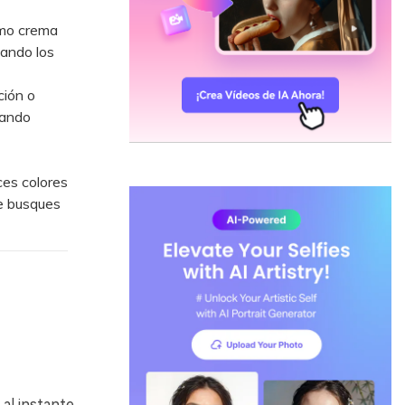
omo crema
vando los
ción o
rando
ces colores
ue busques
al instante,