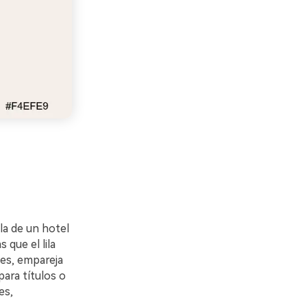
la de un hotel
 que el lila
tes, empareja
ara títulos o
es,