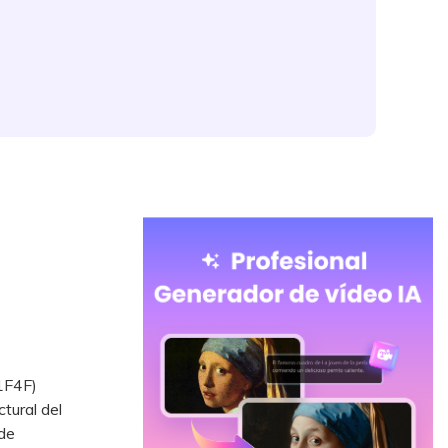
1F4F)
tural del
de