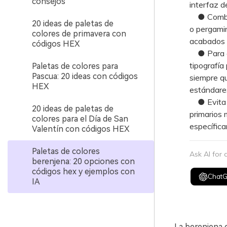
consejos
interfaz d
● Combina
20 ideas de paletas de
o pergamin
colores de primavera con
acabados m
códigos HEX
● Para ap
tipografía
Paletas de colores para
Pascua: 20 ideas con códigos
siempre qu
HEX
estándares
● Evita su
20 ideas de paletas de
primarios 
colores para el Día de San
específica
Valentín con códigos HEX
Paletas de colores
Ask AI for
berenjena: 20 opciones con
códigos hex y ejemplos con
Chat
IA
La berenjena 