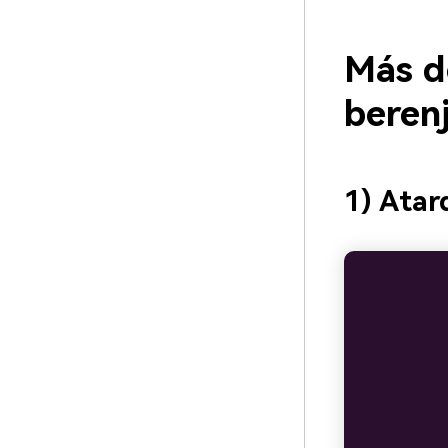
Más d
beren
1) Atar