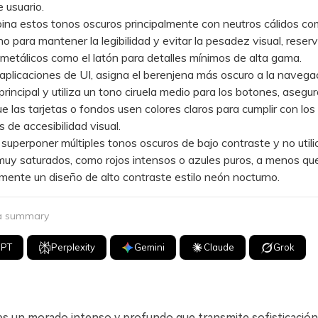
e usuario.
 estos tonos oscuros principalmente con neutros cálidos c
o para mantener la legibilidad y evitar la pesadez visual, reser
etálicos como el latón para detalles mínimos de alta gama.
licaciones de UI, asigna el berenjena más oscuro a la navega
 principal y utiliza un tono ciruela medio para los botones, asegu
e las tarjetas o fondos usen colores claros para cumplir con los
 de accesibilidad visual.
perponer múltiples tonos oscuros de bajo contraste y no utili
muy saturados, como rojos intensos o azules puros, a menos q
mente un diseño de alto contraste estilo neón nocturno.
 a summary
GPT
Perplexity
Gemini
Claude
Grok
es un morado intenso y profundo que transmite sofisticación 