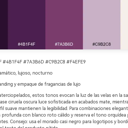
 #4B1F4F #7A3B6D #C9B2C8 #F4EFE9
amático, lujoso, nocturno
nding y empaque de fragancias de lujo
terciopelados, estos tonos evocan la luz de las velas en la sa
ase ciruela oscura luce sofisticada en acabados mate, mientras
rfil suave mantienen la legibilidad. Para combinaciones elegan
profunda con blanco roto cálido y reserva el tono orquídea p
antes. Consejo: usa el morado casi negro para logotipos y bord