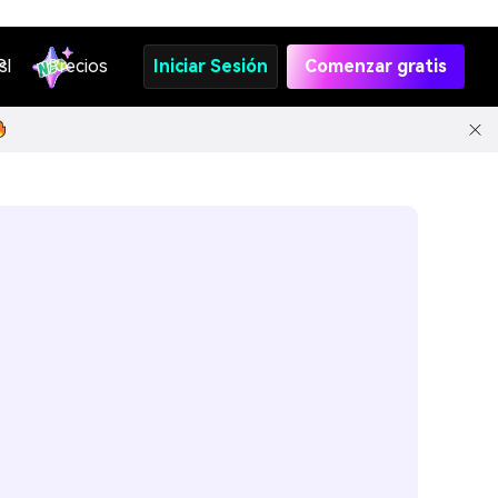
s
PI
Precios
Iniciar Sesión
Comenzar gratis