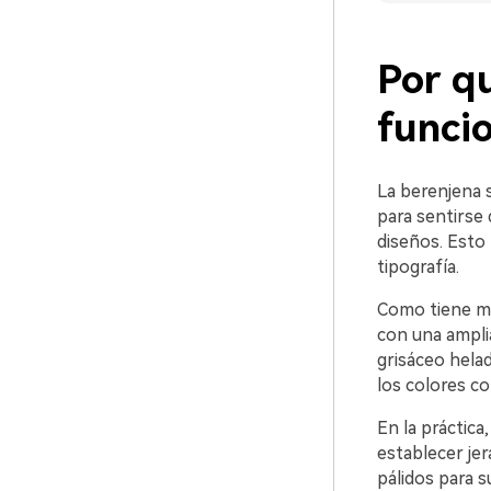
Por qu
funci
La berenjena s
para sentirse
diseños. Esto 
tipografía.
Como tiene mat
con una amplia
grisáceo hela
los colores c
En la práctica
establecer jer
pálidos para s