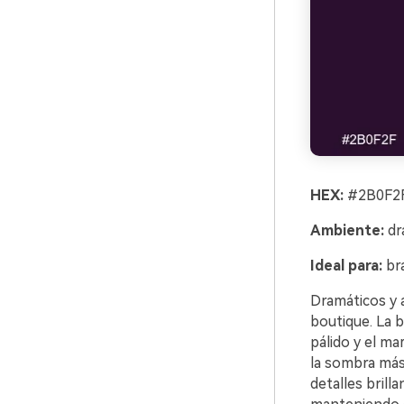
HEX:
#2B0F2F
Ambiente:
dr
Ideal para:
bra
Dramáticos y a
boutique. La b
pálido y el ma
la sombra más 
detalles brill