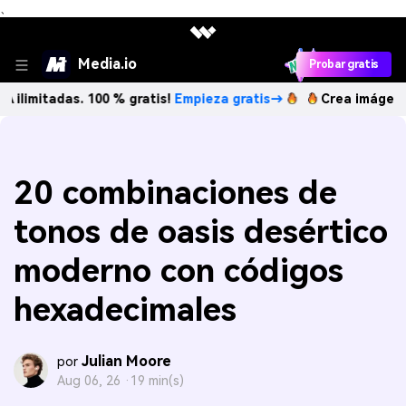
、
Media.io
Probar gratis
das. 100 % gratis!
Empieza gratis→
Crea imágenes IA ilimi
20 combinaciones de
tonos de oasis desértico
moderno con códigos
hexadecimales
Julian Moore
por
Aug 06, 26 ·
19 min(s)