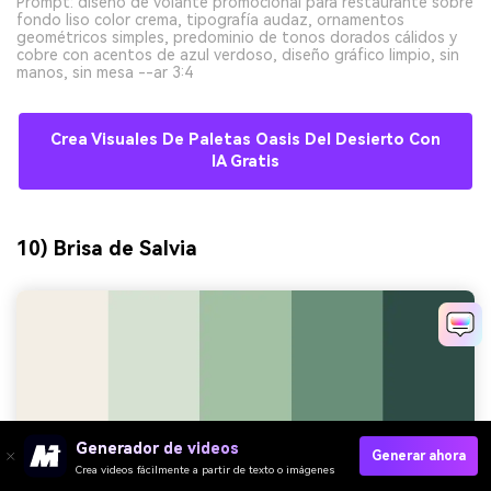
Prompt: diseño de volante promocional para restaurante sobre
fondo liso color crema, tipografía audaz, ornamentos
geométricos simples, predominio de tonos dorados cálidos y
cobre con acentos de azul verdoso, diseño gráfico limpio, sin
manos, sin mesa --ar 3:4
Crea Visuales De Paletas Oasis Del Desierto Con
IA Gratis
10) Brisa de Salvia
Generador de videos
Generar ahora
Crea videos fácilmente a partir de texto o imágenes