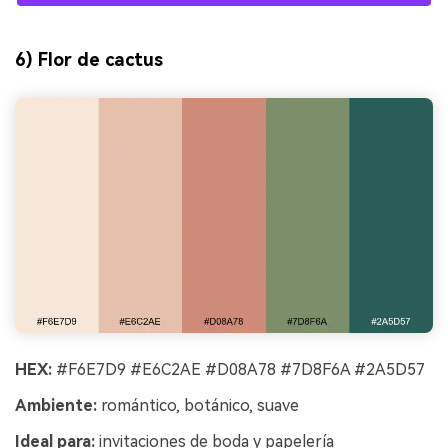
6) Flor de cactus
HEX:
#F6E7D9 #E6C2AE #D08A78 #7D8F6A #2A5D57
Ambiente:
romántico, botánico, suave
Ideal para:
invitaciones de boda y papelería