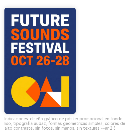
Indicaciones: diseño gráfico de póster promocional en fondo
liso, tipografía audaz, formas geométricas simples, colores de
alto contraste, sin fotos, sin manos, sin texturas --ar 2:3