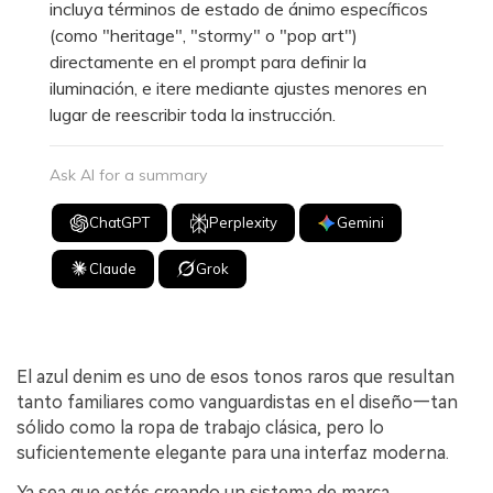
incluya términos de estado de ánimo específicos
(como "heritage", "stormy" o "pop art")
directamente en el prompt para definir la
iluminación, e itere mediante ajustes menores en
lugar de reescribir toda la instrucción.
Ask AI for a summary
ChatGPT
Perplexity
Gemini
Claude
Grok
El azul denim es uno de esos tonos raros que resultan
tanto familiares como vanguardistas en el diseño—tan
sólido como la ropa de trabajo clásica, pero lo
suficientemente elegante para una interfaz moderna.
Ya sea que estés creando un sistema de marca,