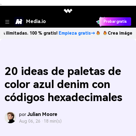
、
Media.io
Probar gratis
das. 100 % gratis!
Empieza gratis→
Crea imágenes IA ilim
20 ideas de paletas de
color azul denim con
códigos hexadecimales
Julian Moore
por
Aug 06, 26 ·
18 min(s)