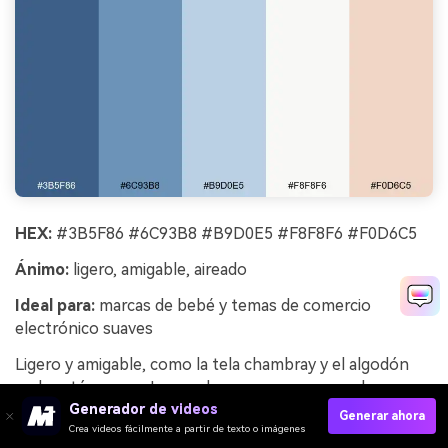
HEX:
#3B5F86 #6C93B8 #B9D0E5 #F8F8F6 #F0D6C5
Ánimo:
ligero, amigable, aireado
Ideal para:
marcas de bebé y temas de comercio
electrónico suaves
Ligero y amigable, como la tela chambray y el algodón
melocotón suave. Los azules suaves crean una base
Generador de videos
limpia, y el tono melocotón aporta un toque cálido y
Generar ahora
Crea videos fácilmente a partir de texto o imágenes
humano. Perfecto para marcas de bebés, tiendas de