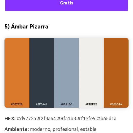
Gratis
5) Ámbar Pizarra
HEX:
#d9772a #2f3a44 #8fa1b3 #f1efe9 #b65d1a
Ambiente:
moderno, profesional, estable