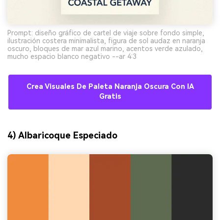
Prompt: diseño gráfico de cartel de viaje sobre fondo simple,
ilustración costera minimalista, figura de sol audaz en naranja
oscuro, bloques de mar azul marino, acentos verde azulado,
mucho espacio blanco negativo --ar 4:3
Crea Visuales De Paleta Naranja Oscura Con IA
Gratis
4) Albaricoque Especiado