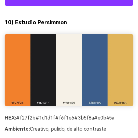
10) Estudio Persimmon
HEX:
#f27f2b#1d1d1f#f6f1e6#3b5f8a#e0b45a
Ambiente:
Creativo, pulido, de alto contraste