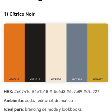
1) Cítrico Noir
HEX:
#e0741e #1e1b18 #f5e6d3 #6c7a89 #c9a227
Ambiente:
audaz, editorial, dramático
Ideal para:
branding de moda y lookbooks