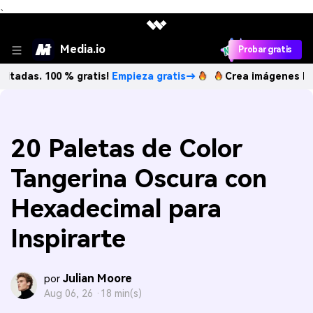
、
Media.io
Probar gratis
100 % gratis!
Empieza gratis→
Crea imágenes IA ilimitadas
20 Paletas de Color
Tangerina Oscura con
Hexadecimal para
Inspirarte
Julian Moore
por
Aug 06, 26 ·
18 min(s)