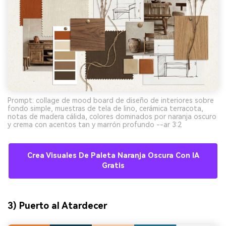
Prompt: collage de mood board de diseño de interiores sobre
fondo simple, muestras de tela de lino, cerámica terracota,
notas de madera cálida, colores dominados por naranja oscuro
y crema con acentos tan y marrón profundo --ar 3:2
Crea Visuales De Paleta Naranja Oscura Con IA
Gratis
3) Puerto al Atardecer