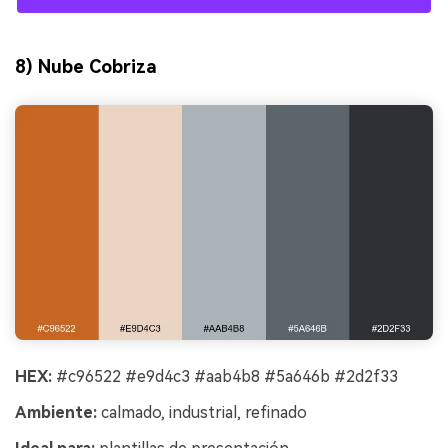
8) Nube Cobriza
HEX:
#c96522 #e9d4c3 #aab4b8 #5a646b #2d2f33
Ambiente:
calmado, industrial, refinado