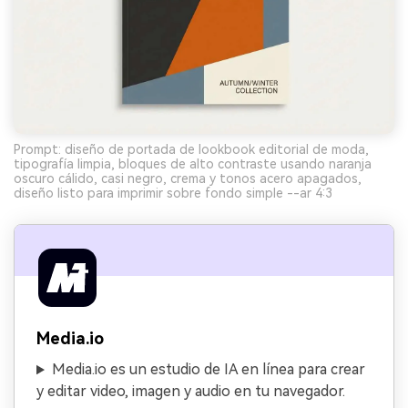
Prompt: diseño de portada de lookbook editorial de moda,
tipografía limpia, bloques de alto contraste usando naranja
oscuro cálido, casi negro, crema y tonos acero apagados,
diseño listo para imprimir sobre fondo simple --ar 4:3
Media.io
Media.io es un estudio de IA en línea para crear
y editar video, imagen y audio en tu navegador.