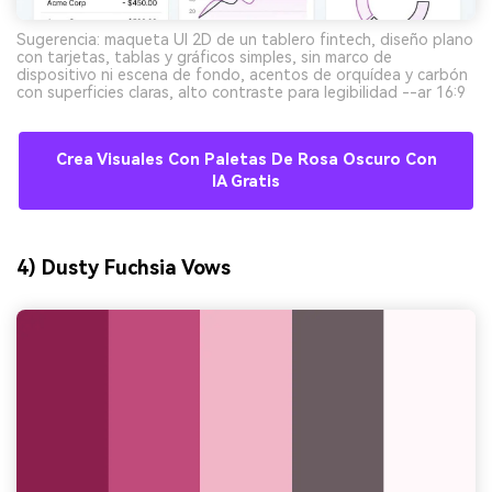
Sugerencia: maqueta UI 2D de un tablero fintech, diseño plano
con tarjetas, tablas y gráficos simples, sin marco de
dispositivo ni escena de fondo, acentos de orquídea y carbón
con superficies claras, alto contraste para legibilidad --ar 16:9
Crea Visuales Con Paletas De Rosa Oscuro Con
IA Gratis
4) Dusty Fuchsia Vows