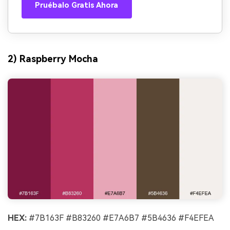
Pruébalo Gratis Ahora
2) Raspberry Mocha
HEX:
#7B163F #B83260 #E7A6B7 #5B4636 #F4EFEA