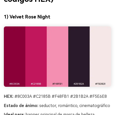
1) Velvet Rose Night
HEX:
#8C003A #C2185B #F48FB1 #2B1B2A #F5E6E8
Estado de ánimo:
seductor, romántico, cinematográfico
Ideal para:
banner principal de marca de belleza