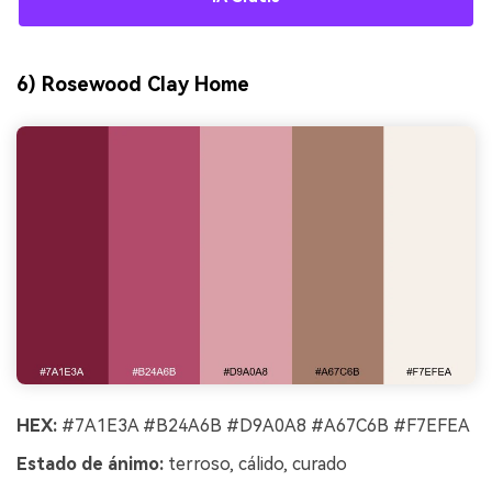
6) Rosewood Clay Home
HEX:
#7A1E3A #B24A6B #D9A0A8 #A67C6B #F7EFEA
Estado de ánimo:
terroso, cálido, curado