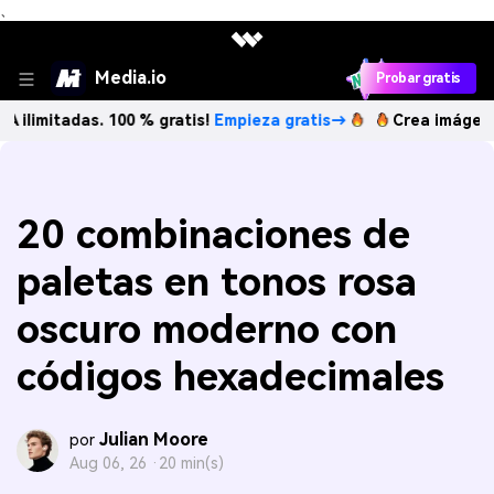
、
Media.io
Probar gratis
das. 100 % gratis!
Empieza gratis→
Crea imágenes IA ilimi
20 combinaciones de
paletas en tonos rosa
oscuro moderno con
códigos hexadecimales
Julian Moore
por
Aug 06, 26 ·
20 min(s)