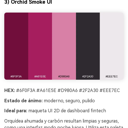
3) Orchid Smoke UI
HEX:
#6F0F3A #A61E5E #D980A6 #2F2A30 #EEE7EC
Estado de ánimo:
moderno, seguro, pulido
Ideal para:
maqueta UI 2D de dashboard fintech
Orquídea ahumada y carbón resultan limpias y seguras,
como una interfaz modo noche lujosa. Utiliza esta paleta