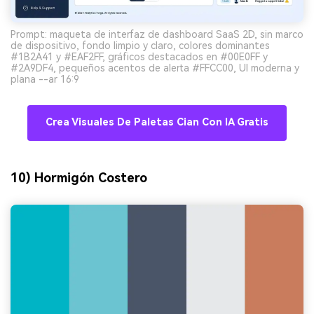
Prompt: maqueta de interfaz de dashboard SaaS 2D, sin marco
de dispositivo, fondo limpio y claro, colores dominantes
#1B2A41 y #EAF2FF, gráficos destacados en #00E0FF y
#2A9DF4, pequeños acentos de alerta #FFCC00, UI moderna y
plana --ar 16:9
Crea Visuales De Paletas Cian Con IA Gratis
10) Hormigón Costero