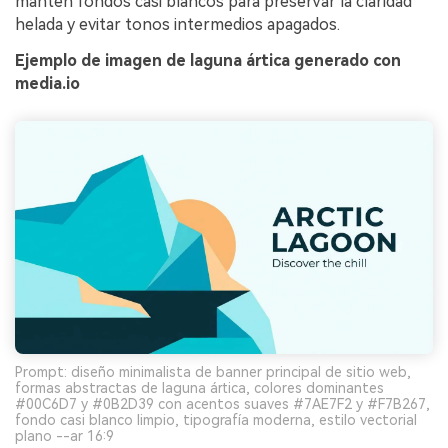
mantén fondos casi blancos para preservar la claridad
helada y evitar tonos intermedios apagados.
Ejemplo de imagen de laguna ártica generado con
media.io
Prompt: diseño minimalista de banner principal de sitio web,
formas abstractas de laguna ártica, colores dominantes
#00C6D7 y #0B2D39 con acentos suaves #7AE7F2 y #F7B267,
fondo casi blanco limpio, tipografía moderna, estilo vectorial
plano --ar 16:9