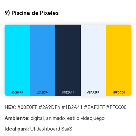
9) Piscina de Píxeles
HEX:
#00E0FF #2A9DF4 #1B2A41 #EAF2FF #FFCC00
Ambiente:
digital, animado, estilo videojuego
Ideal para:
UI dashboard SaaS