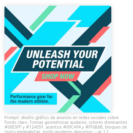
Prompt: diseño gráfico de anuncio en redes sociales sobre
fondo claro, formas geométricas audaces, colores dominantes
#00E5FF y #124559, acentos #00C49A y #FF6B6B, bloques de
texto minimalistas, estilo moderno deportivo --ar 1:1