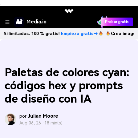
、
Media.io
Probar gratis
das. 100 % gratis!
Empieza gratis→
Crea imágenes IA ilim
Paletas de colores cyan:
códigos hex y prompts
de diseño con IA
Julian Moore
por
Aug 06, 26 ·
18 min(s)