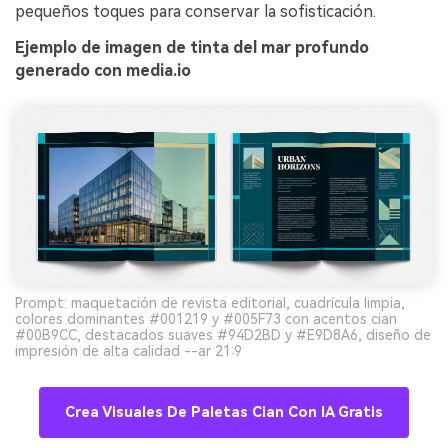
pequeños toques para conservar la sofisticación.
Ejemplo de imagen de tinta del mar profundo
generado con media.io
Prompt: maquetación de revista editorial, cuadrícula limpia,
colores dominantes #001219 y #005F73 con acentos cian
#00B9CC, destacados suaves #94D2BD y #E9D8A6, diseño de
impresión de alta calidad --ar 21:9
Crea Visuales De Paletas Cian Con IA Gratis