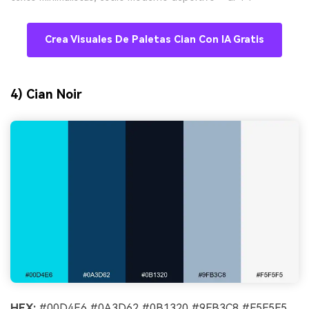
Crea Visuales De Paletas Cian Con IA Gratis
4) Cian Noir
HEX:
#00D4E6 #0A3D62 #0B1320 #9FB3C8 #F5F5F5