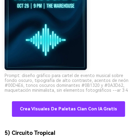
Prompt: diseño gráfico para cartel de evento musical sobre
fondo oscuro, tipografía de alto contraste, acentos de neón
#00D4E6, tonos oscuros dominantes #0B1320 y #0A3D62,
maquetación minimalista, sin elementos fotográficos --ar 3:4
Crea Visuales De Paletas Cian Con IA Gratis
5) Circuito Tropical