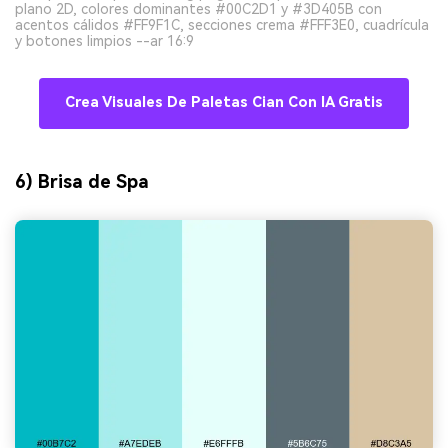
plano 2D, colores dominantes #00C2D1 y #3D405B con
acentos cálidos #FF9F1C, secciones crema #FFF3E0, cuadrícula
y botones limpios --ar 16:9
Crea Visuales De Paletas Cian Con IA Gratis
6) Brisa de Spa