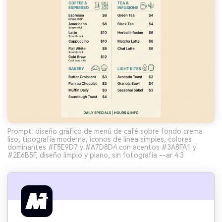
Prompt: diseño gráfico de menú de café sobre fondo crema
liso, tipografía moderna, íconos de línea simples, colores
dominantes #F5E9D7 y #A7D8D4 con acentos #3A8FA1 y
#2E6B5F, diseño limpio y plano, sin fotografía --ar 4:3