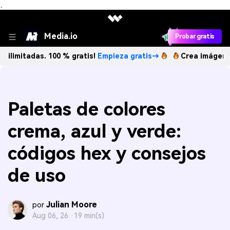
、
Media.io
Probar gratis
das. 100 % gratis!
Empieza gratis→
Crea imágenes IA ilimi
Paletas de colores
crema, azul y verde:
códigos hex y consejos
de uso
Julian Moore
por
Aug 06, 26 ·
19 min(s)