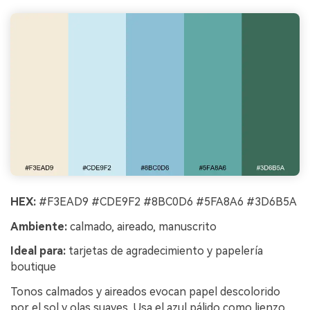
HEX:
#F3EAD9 #CDE9F2 #8BC0D6 #5FA8A6 #3D6B5A
Ambiente:
calmado, aireado, manuscrito
Ideal para:
tarjetas de agradecimiento y papelería
boutique
Tonos calmados y aireados evocan papel descolorido
por el sol y olas suaves. Usa el azul pálido como lienzo