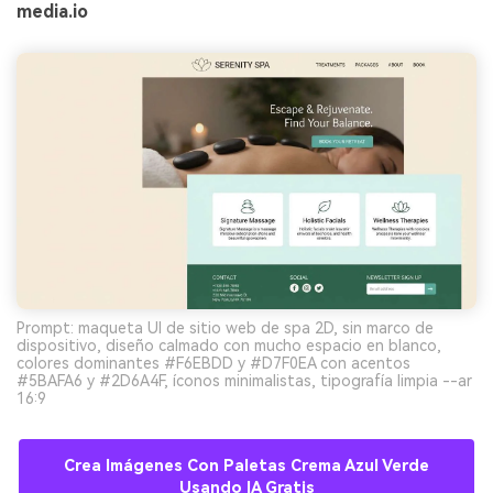
media.io
Prompt: maqueta UI de sitio web de spa 2D, sin marco de
dispositivo, diseño calmado con mucho espacio en blanco,
colores dominantes #F6EBDD y #D7F0EA con acentos
#5BAFA6 y #2D6A4F, íconos minimalistas, tipografía limpia --ar
16:9
Crea Imágenes Con Paletas Crema Azul Verde
Usando IA Gratis