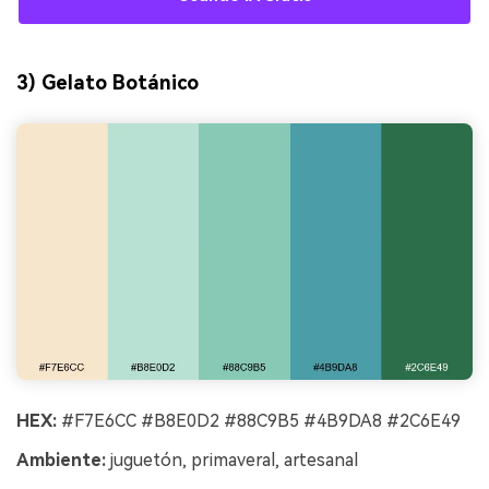
3) Gelato Botánico
HEX:
#F7E6CC #B8E0D2 #88C9B5 #4B9DA8 #2C6E49
Ambiente:
juguetón, primaveral, artesanal