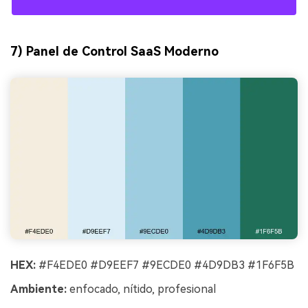
7) Panel de Control SaaS Moderno
HEX:
#F4EDE0 #D9EEF7 #9ECDE0 #4D9DB3 #1F6F5B
Ambiente:
enfocado, nítido, profesional