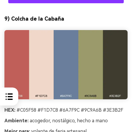
9) Colcha de la Cabaña
HEX:
#C05F58 #F1D7C8 #6A7F9C #9C9A6B #3E3B2F
Ambiente:
acogedor, nostálgico, hecho a mano
Mejor para:
volante de feria artesanal