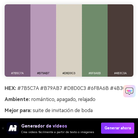
HEX:
#7B5C7A #B79AB7 #D8D0C3 #6F8A6B #4B3C3A
Ambiente:
romántico, apagado, relajado
Mejor para:
suite de invitación de boda
Romántico y apagado como los brezos en laderas
Generador de videos
onduladas, estos tonos se sienten suaves pero
Generar ahora
Crea videos fácilmente a partir de texto o imágenes
maduros. Usa el color piedra cálido para papel y fondos,