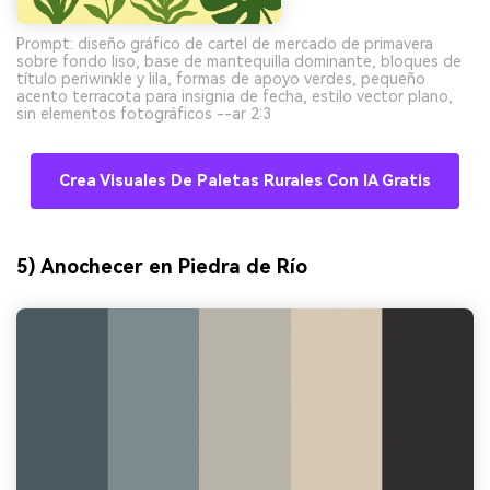
Prompt: diseño gráfico de cartel de mercado de primavera
sobre fondo liso, base de mantequilla dominante, bloques de
título periwinkle y lila, formas de apoyo verdes, pequeño
acento terracota para insignia de fecha, estilo vector plano,
sin elementos fotográficos --ar 2:3
Crea Visuales De Paletas Rurales Con IA Gratis
5) Anochecer en Piedra de Río