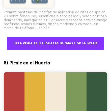
Prompt: pantallas de interfaz de aplicación de citas de spa en
2D sobre fondo liso, superficies blanco pálido y verde brumoso
dominando, navegación azul grisáceo y estados activos musgo
profundo, iconos mínimos, diseño moderno y calmado, sin
marco de teléfono --ar 9:16
Crea Visuales De Paletas Rurales Con IA Gratis
8) Picnic en el Huerto