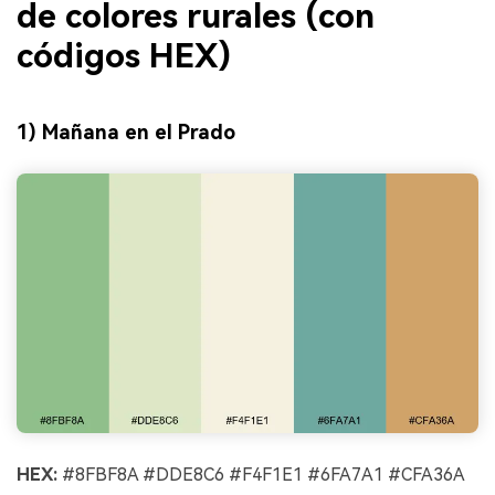
de colores rurales (con
códigos HEX)
1) Mañana en el Prado
HEX:
#8FBF8A #DDE8C6 #F4F1E1 #6FA7A1 #CFA36A