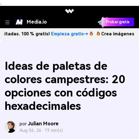
、
Media.io
Probar gratis
 100 % gratis!
Empieza gratis→
Crea imágenes IA ilimitada
Ideas de paletas de
colores campestres: 20
opciones con códigos
hexadecimales
Julian Moore
por
Aug 06, 26 ·
19 min(s)