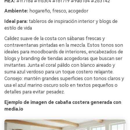
HEX:
#ff7f6a #ffd3c4 #f6f7f9 #9ad1d4 #2d3142
Ambiente:
hogareño, fresco, acogedor
Ideal para:
tableros de inspiración interior y blogs de
estilo de vida
Calidez suave de la costa con sábanas frescas y
contraventanas pintadas en la mezcla. Estos tonos son
ideales para moodboards de interiores, encabezados de
blogs y branding de tiendas acogedoras que buscan ser
invitantes. Junta el coral pálido con blanco aireado y
suma azul verdoso para un toque costero relajante.
Consejo: mantén grandes superficies con tonos claros y
usa el azul marino oscuro solo en textos pequeños o
detalles para evitar pesadez.
Ejemplo de imagen de cabaña costera generada con
media.io