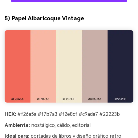
5) Papel Albaricoque Vintage
HEX:
#f26a5a #f7b7a3 #f2e8cf #c9ada7 #22223b
Ambiente:
nostálgico, cálido, editorial
Ideal para:
portadas de libros y diseño gráfico retro