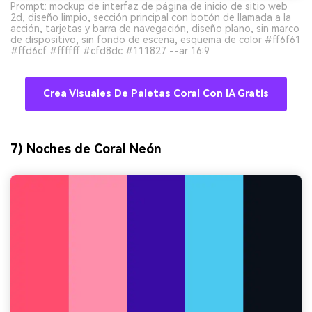
Prompt: mockup de interfaz de página de inicio de sitio web
2d, diseño limpio, sección principal con botón de llamada a la
acción, tarjetas y barra de navegación, diseño plano, sin marco
de dispositivo, sin fondo de escena, esquema de color #ff6f61
#ffd6cf #ffffff #cfd8dc #111827 --ar 16:9
Crea Visuales De Paletas Coral Con IA Gratis
7) Noches de Coral Neón