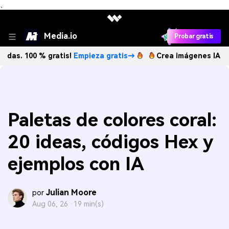
、
Media.io
Probar gratis
00 % gratis!
Empieza gratis→
Crea imágenes IA ilimitadas.
Paletas de colores coral:
20 ideas, códigos Hex y
ejemplos con IA
Julian Moore
por
Aug 06, 26 ·
19 min(s)