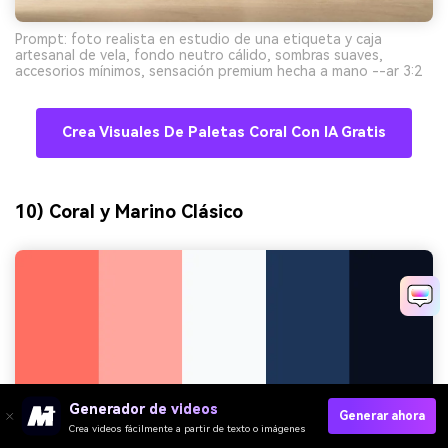
Prompt: foto realista en estudio de una etiqueta y caja
artesanal de vela, fondo neutro cálido, sombras suaves,
accesorios mínimos, sensación premium hecha a mano --ar 3:2
Crea Visuales De Paletas Coral Con IA Gratis
10) Coral y Marino Clásico
Generador de videos
Generar ahora
Crea videos fácilmente a partir de texto o imágenes