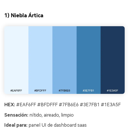
1) Niebla Ártica
HEX:
#EAF6FF #BFDFFF #7FB6E6 #3E7FB1 #1E3A5F
Sensación:
nítido, aireado, limpio
Ideal para:
panel UI de dashboard saas