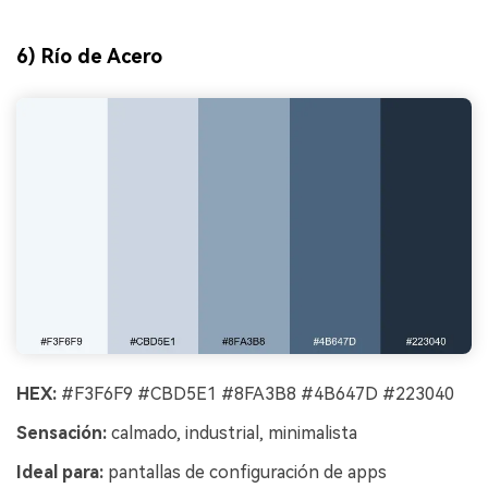
6) Río de Acero
HEX:
#F3F6F9 #CBD5E1 #8FA3B8 #4B647D #223040
Sensación:
calmado, industrial, minimalista
Ideal para:
pantallas de configuración de apps