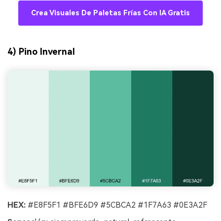
Crea Visuales De Paletas Frías Con IA Gratis
4) Pino Invernal
HEX:
#E8F5F1 #BFE6D9 #5CBCA2 #1F7A63 #0E3A2F