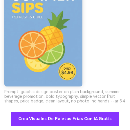
Prompt: graphic design poster on plain background, summer
beverage promotion, bold typography, simple vector fruit
shapes, price badge, clean layout, no photo, no hands --ar 3:4
Crea Visuales De Paletas Frías Con IA Gratis