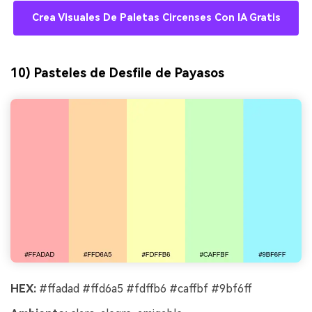
Crea Visuales De Paletas Circenses Con IA Gratis
10) Pasteles de Desfile de Payasos
HEX:
#ffadad #ffd6a5 #fdffb6 #caffbf #9bf6ff