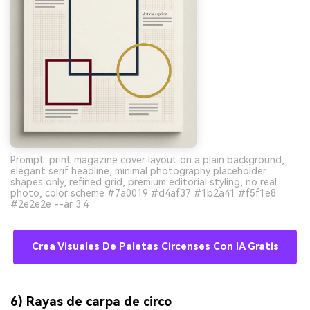
Prompt: print magazine cover layout on a plain background,
elegant serif headline, minimal photography placeholder
shapes only, refined grid, premium editorial styling, no real
photo, color scheme #7a0019 #d4af37 #1b2a41 #f5f1e8
#2e2e2e --ar 3:4
Crea Visuales De Paletas Circenses Con IA Gratis
6) Rayas de carpa de circo