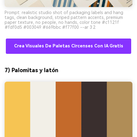
Prompt: realistic studio shot of packaging labels and hang
tags, clean background, striped pattern accents, premium
paper texture, no people, no hands, color tone #c1121f
#fdf0d5 #003049 #669bbc #f77f00 --ar 3:2
Crea Visuales De Paletas Circenses Con IA Gratis
7) Palomitas y latón