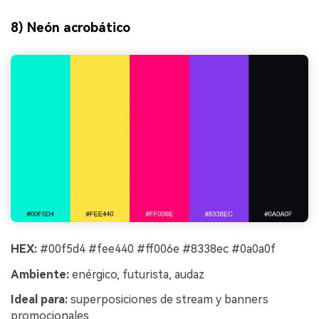
8) Neón acrobático
HEX:
#00f5d4 #fee440 #ff006e #8338ec #0a0a0f
Ambiente:
enérgico, futurista, audaz
Ideal para:
superposiciones de stream y banners
promocionales