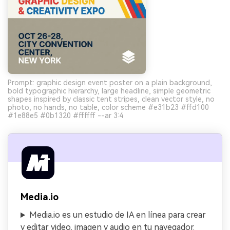
Prompt: graphic design event poster on a plain background,
bold typographic hierarchy, large headline, simple geometric
shapes inspired by classic tent stripes, clean vector style, no
photo, no hands, no table, color scheme #e31b23 #ffd100
#1e88e5 #0b1320 #ffffff --ar 3:4
Media.io
Media.io es un estudio de IA en línea para crear
y editar video, imagen y audio en tu navegador.