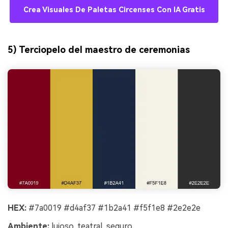
Crea Visuales De Paletas Circenses Con IA Gratis
5) Terciopelo del maestro de ceremonias
HEX:
#7a0019 #d4af37 #1b2a41 #f5f1e8 #2e2e2e
Ambiente:
lujoso, teatral, seguro