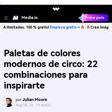
、
Media.io
Probar gratis
adas. 100 % gratis!
Empieza gratis→
Crea imágenes IA ilim
Paletas de colores
modernos de circo: 22
combinaciones para
inspirarte
Julian Moore
por
Aug 06, 26 ·
19 min(s)