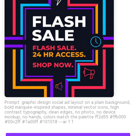
Prompt: graphic design social ad layout on a plain background,
bold marquee-inspired shapes, minimal vector icons, high
contrast typography, clean edges, no photo, no device
mockup, no hands, colors match the palette ff2d55 #ffb000
#00c2ff #7a00ff #101018 --ar 1:1