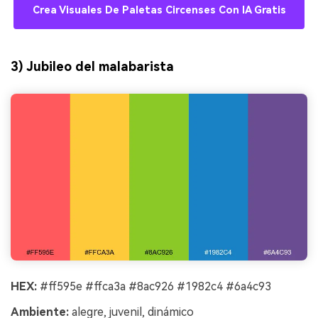
Crea Visuales De Paletas Circenses Con IA Gratis
3) Jubileo del malabarista
HEX:
#ff595e #ffca3a #8ac926 #1982c4 #6a4c93
Ambiente:
alegre, juvenil, dinámico