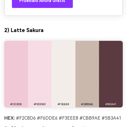
Pruébalo Ahora Gratis
2) Latte Sakura
HEX:
#F2C8D6 #F6DDE6 #F3EEE8 #CBB9AE #5B3A41