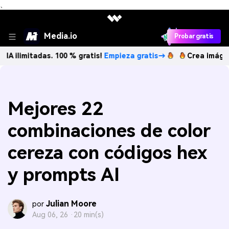
、
Media.io
Probar gratis
tadas. 100 % gratis!
Empieza gratis→
Crea imágenes IA ili
Mejores 22
combinaciones de color
cereza con códigos hex
y prompts AI
Julian Moore
por
Aug 06, 26 ·
20 min(s)