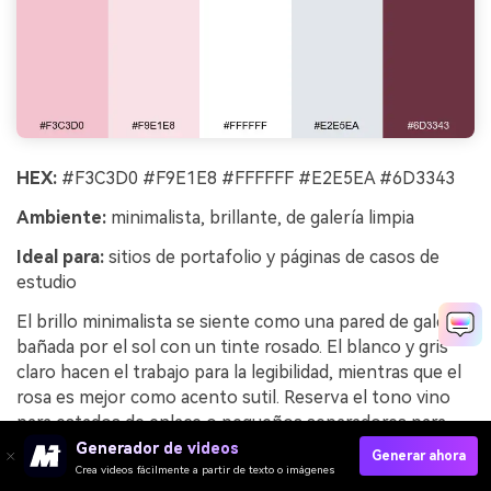
HEX:
#F3C3D0 #F9E1E8 #FFFFFF #E2E5EA #6D3343
Ambiente:
minimalista, brillante, de galería limpia
Ideal para:
sitios de portafolio y páginas de casos de
estudio
El brillo minimalista se siente como una pared de galería
bañada por el sol con un tinte rosado. El blanco y gris
claro hacen el trabajo para la legibilidad, mientras que el
rosa es mejor como acento sutil. Reserva el tono vino
para estados de enlace o pequeños separadores para
evitar que la página se cargue. Combina con una
Generador de videos
Generar ahora
cuadrícula sencilla y márgenes generosos para un look
Crea videos fácilmente a partir de texto o imágenes