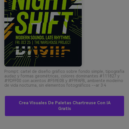
Prompt: cartel de diseño gráfico sobre fondo simple, tipografía
audaz y formas geométricas, colores dominantes #111827 y
#9DFF00 con acentos #F59E0B y #F9FAFB, ambiente moderno
de vida nocturna, sin elementos fotográficos --ar 3:4
Crea Visuales De Paletas Chartreuse Con IA
Gratis