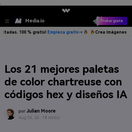
、
Media.io
Probar gratis
100 % gratis!
Empieza gratis→
Crea imágenes IA ilimitadas
Los 21 mejores paletas
de color chartreuse con
códigos hex y diseños IA
Julian Moore
por
Aug 06, 26 ·
18 min(s)