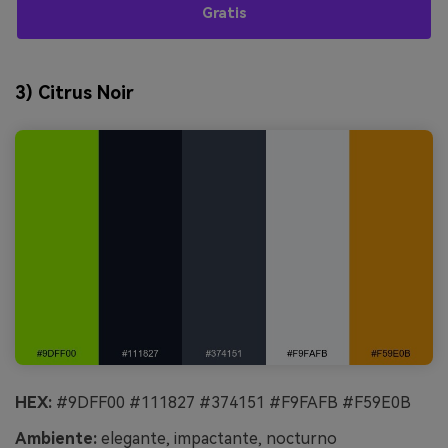
Gratis
3) Citrus Noir
HEX:
#9DFF00 #111827 #374151 #F9FAFB #F59E0B
Ambiente:
elegante, impactante, nocturno