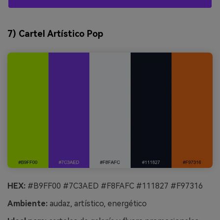
7) Cartel Artístico Pop
HEX:
#B9FF00 #7C3AED #F8FAFC #111827 #F97316
Ambiente:
audaz, artístico, energético