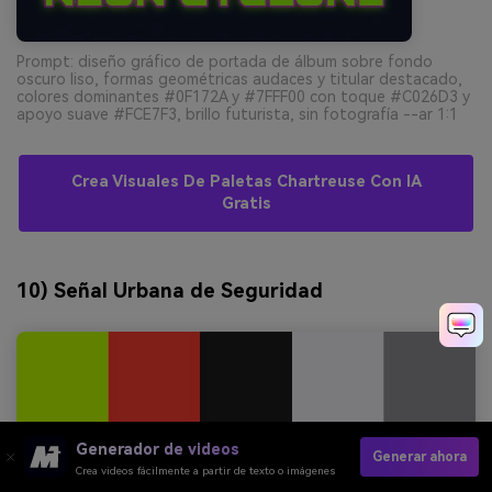
Prompt: diseño gráfico de portada de álbum sobre fondo
oscuro liso, formas geométricas audaces y titular destacado,
colores dominantes #0F172A y #7FFF00 con toque #C026D3 y
apoyo suave #FCE7F3, brillo futurista, sin fotografía --ar 1:1
Crea Visuales De Paletas Chartreuse Con IA
Gratis
10) Señal Urbana de Seguridad
Generador de videos
Generar ahora
Crea videos fácilmente a partir de texto o imágenes