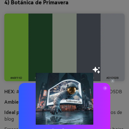
4) Botánica de Primavera
HEX:
#A6FF4D #2F6B3F #E9F7E1 #6B7280 #D1D5DB
Ambiente:
fresco, botánico, optimista
Ideal para:
ilustraciones de bienestar y encabezados de
blog