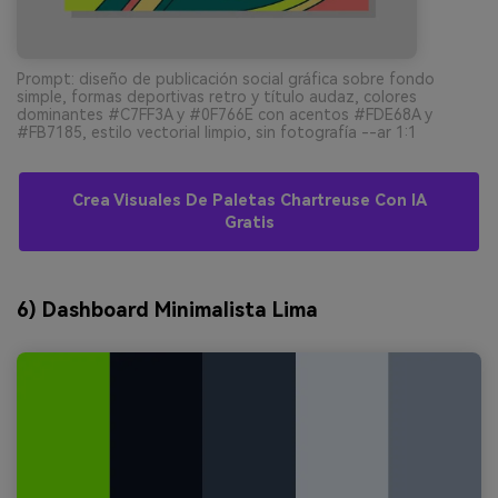
Prompt: diseño de publicación social gráfica sobre fondo
simple, formas deportivas retro y título audaz, colores
dominantes #C7FF3A y #0F766E con acentos #FDE68A y
#FB7185, estilo vectorial limpio, sin fotografía --ar 1:1
Crea Visuales De Paletas Chartreuse Con IA
Gratis
6) Dashboard Minimalista Lima