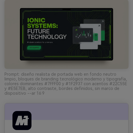
Prompt: diseño realista de portada web en fondo neutro
limpio, bloques de branding tecnológico moderno y tipografía,
colores dominantes #7FFF00 y #1F2937 con acentos #22C55E
y #E5E7EB, alto contraste, bordes definidos, sin marco de
dispositivo --ar 16:9