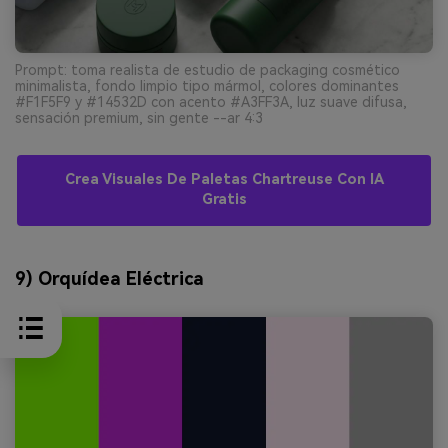
Prompt: toma realista de estudio de packaging cosmético
minimalista, fondo limpio tipo mármol, colores dominantes
#F1F5F9 y #14532D con acento #A3FF3A, luz suave difusa,
sensación premium, sin gente --ar 4:3
Crea Visuales De Paletas Chartreuse Con IA
Gratis
9) Orquídea Eléctrica