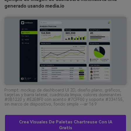
generado usando media.io
Prompt: mockup de dashboard UI 2D, diseño plano, gráficos,
tarjetas y barra lateral, cuadrícula limpia, colores dominantes
#0B1220 y #E2E8F0 con acento #7CFF00 y soporte #334155,
sin marco de dispositivo, fondo simple --ar 16:9
Crea Visuales De Paletas Chartreuse Con IA
Gratis