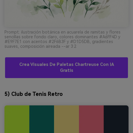
Prompt: ilustración botánica en acuarela de ramitas y flores
sencillas sobre fondo claro, colores dominantes #A6FF4D y
#E9F7E1 con acentos #2F6B3F y #D1D5DB, gradientes
suaves, composición aireada --ar 3:2
Crea Visuales De Paletas Chartreuse Con IA
Gratis
5) Club de Tenis Retro