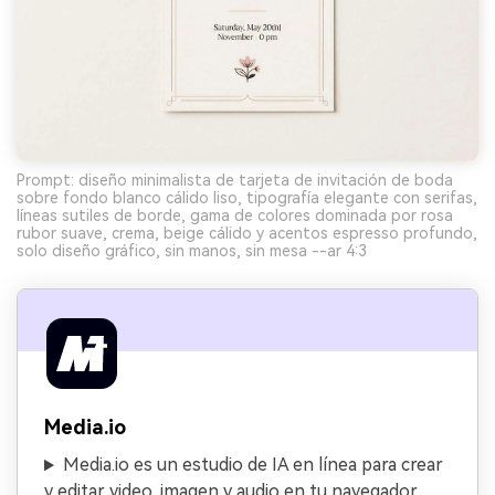
Prompt: diseño minimalista de tarjeta de invitación de boda
sobre fondo blanco cálido liso, tipografía elegante con serifas,
líneas sutiles de borde, gama de colores dominada por rosa
rubor suave, crema, beige cálido y acentos espresso profundo,
solo diseño gráfico, sin manos, sin mesa --ar 4:3
Media.io
Media.io es un estudio de IA en línea para crear
y editar video, imagen y audio en tu navegador.