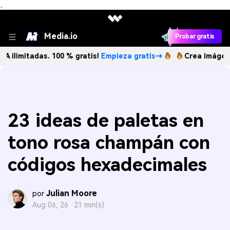
、
Media.io
Probar gratis
adas. 100 % gratis!
Empieza gratis→
Crea imágenes IA ilim
23 ideas de paletas en
tono rosa champán con
códigos hexadecimales
Julian Moore
por
Aug 06, 26 ·
21 min(s)