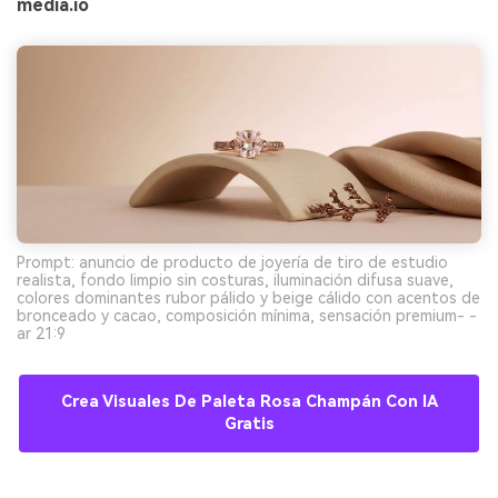
media.io
Prompt: anuncio de producto de joyería de tiro de estudio
realista, fondo limpio sin costuras, iluminación difusa suave,
colores dominantes rubor pálido y beige cálido con acentos de
bronceado y cacao, composición mínima, sensación premium- -
ar 21:9
Crea Visuales De Paleta Rosa Champán Con IA
Gratis