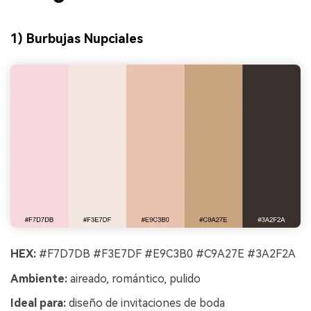
1) Burbujas Nupciales
HEX:
#F7D7DB #F3E7DF #E9C3B0 #C9A27E #3A2F2A
Ambiente:
aireado, romántico, pulido
Ideal para:
diseño de invitaciones de boda