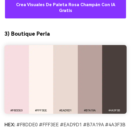
Crea Visuales De Paleta Rosa Champán Con IA
Gratis
3) Boutique Perla
HEX:
#F8DDE0 #FFF3EE #EAD9D1 #B7A19A #4A3F3B