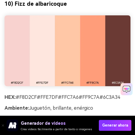
10) Fizz de albaricoque
HEX:
#F8D2CF#FFE7DF#FFC7A6#FF9C7A#6C3A34
Ambiente:
Juguetón, brillante, enérgico
Ideal para:
Gráficos promocionales de redes sociales
Generador de videos
Generar ahora
Juguetones y enérgicos como gaseoso sobre hielo,
Crea videos fácilmente a partir de texto o imágenes