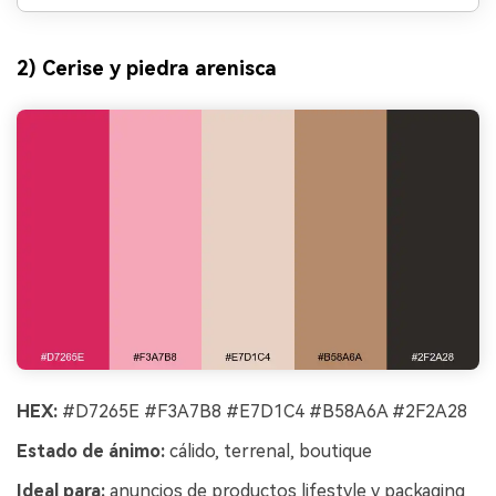
2) Cerise y piedra arenisca
HEX:
#D7265E #F3A7B8 #E7D1C4 #B58A6A #2F2A28
Estado de ánimo:
cálido, terrenal, boutique
Ideal para:
anuncios de productos lifestyle y packaging