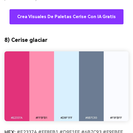
Crea Visuales De Paletas Cerise Con IA Gratis
8) Cerise glaciar
HEX:
#E2337A #FF8FB1 #D9F1FF #6B7C93 #F9FBFF