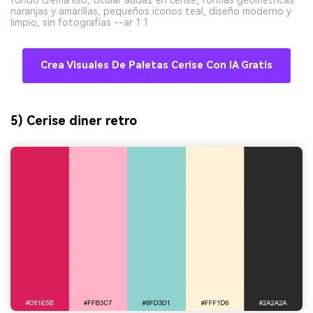
naranjas y amarillas, pequeños iconos teal, diseño moderno y
limpio, sin fotografías --ar 1:1
Crea Visuales De Paletas Cerise Con IA Gratis
5) Cerise diner retro