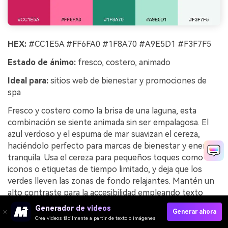
HEX:
#CC1E5A #FF6FA0 #1F8A70 #A9E5D1 #F3F7F5
Estado de ánimo:
fresco, costero, animado
Ideal para:
sitios web de bienestar y promociones de
spa
Fresco y costero como la brisa de una laguna, esta
combinación se siente animada sin ser empalagosa. El
azul verdoso y el espuma de mar suavizan el cereza,
haciéndolo perfecto para marcas de bienestar y energía
tranquila. Usa el cereza para pequeños toques como
iconos o etiquetas de tiempo limitado, y deja que los
verdes lleven las zonas de fondo relajantes. Mantén un
alto contraste para la accesibilidad empleando texto
oscuro sobre los neutros claros.
Generador de videos
Generar ahora
Crea videos fácilmente a partir de texto o imágenes
Ejemplo de imagen de equilibrio laguna cereza