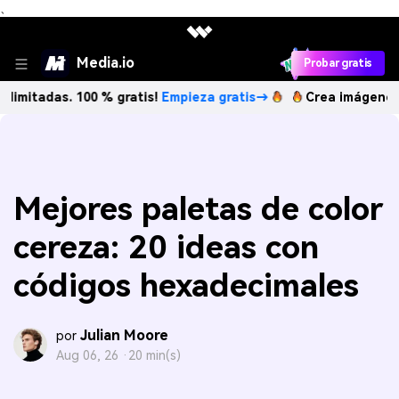
、
Media.io
Probar gratis
as. 100 % gratis!
Empieza gratis→
Crea imágenes IA ilimit
Mejores paletas de color
cereza: 20 ideas con
códigos hexadecimales
Julian Moore
por
Aug 06, 26 ·
20 min(s)