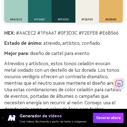
HEX:
#A4CEC2 #1F6A67 #0F3D3C #F2EFE8 #E6B566
Estado de ánimo:
atrevido, artístico, confiado
Mejor para:
diseño de cartel para evento
Atrevidos y artísticos, estos tonos celadón evocan
metal oxidado con un destello de luz dorada. Los tonos
oscuros verdigris ofrecen un contraste dramático,
mientras que el neutro suave mantiene el diseño aireado.
Usa estas combinaciones de color celadón para carteles
de eventos, portadas de álbumes o campañas que
necesiten energía sin recurrir al neón. Consejo: usa el
dorado solo como un color de foco para fechas,
entradas o iconos clave.
Generador de videos
Generar ahora
Crea videos fácilmente a partir de texto o imágenes
Ejemplo de imagen de acento verdigris generado