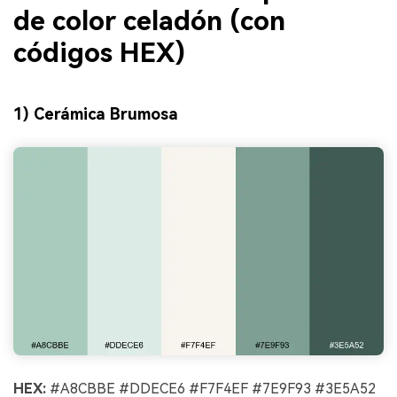
de color celadón (con
códigos HEX)
1) Cerámica Brumosa
HEX:
#A8CBBE #DDECE6 #F7F4EF #7E9F93 #3E5A52