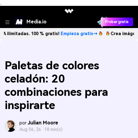
、
Media.io
Probar gratis
das. 100 % gratis!
Empieza gratis→
Crea imágenes IA ilimi
Paletas de colores
celadón: 20
combinaciones para
inspirarte
Julian Moore
por
Aug 06, 26 ·
18 min(s)