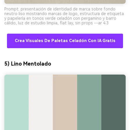
Prompt: presentación de identidad de marca sobre fondo
neutro liso mostrando marcas de logo, estructura de etiqueta
y papelería en tonos verde celadón con pergamino y barro
cálido, luz de estudio limpia, flat lay, sin props --ar 4:3
Crea Visuales De Paletas Celadón Con IA Gratis
5) Lino Mentolado