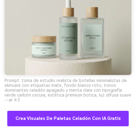
Prompt: toma de estudio realista de botellas minimalistas de
skincare con etiquetas mate, fondo blanco roto, tonos
dominantes celadón apagado y menta clara con tipografía
verde carbón oscura, estética premium botica, luz difusa suave
--ar 4:3
Crea Visuales De Paletas Celadón Con IA Gratis