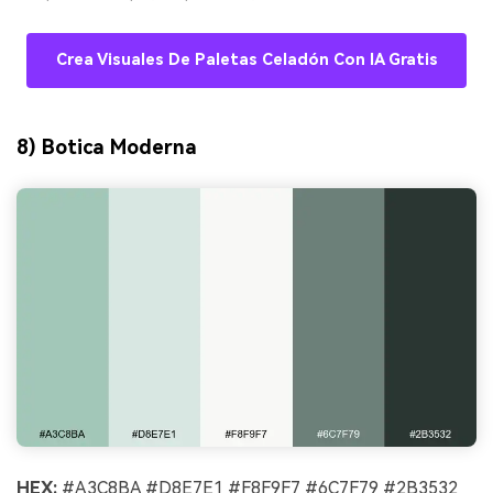
Crea Visuales De Paletas Celadón Con IA Gratis
8) Botica Moderna
HEX:
#A3C8BA #D8E7E1 #F8F9F7 #6C7F79 #2B3532