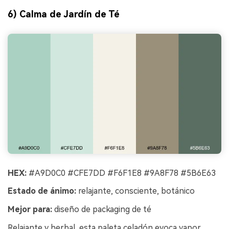
6) Calma de Jardín de Té
HEX:
#A9D0C0 #CFE7DD #F6F1E8 #9A8F78 #5B6E63
Estado de ánimo:
relajante, consciente, botánico
Mejor para:
diseño de packaging de té
Relajante y herbal, esta paleta celadón evoca vapor