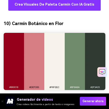
Crea Visuales De Paleta Carmín Con IA Gratis
10) Carmín Botánico en Flor
HEX:
#960018 #D87C83 #F6F2EC #6F8A6A #2F3A33
Generador de videos
Generar ahora
Crea videos fácilmente a partir de texto o imágenes
Ambiente:
fresco, floral, equilibrado