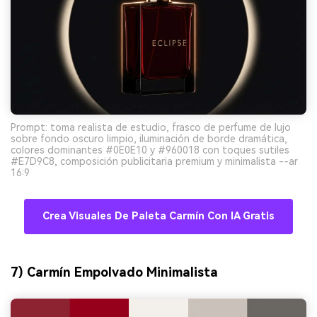
Prompt: toma realista de estudio, frasco de perfume de lujo
sobre fondo oscuro limpio, iluminación de borde dramática,
colores dominantes #0E0E10 y #960018 con toques sutiles
#E7D9C8, composición publicitaria premium y minimalista --ar
16:9
Crea Visuales De Paleta Carmín Con IA Gratis
7) Carmín Empolvado Minimalista