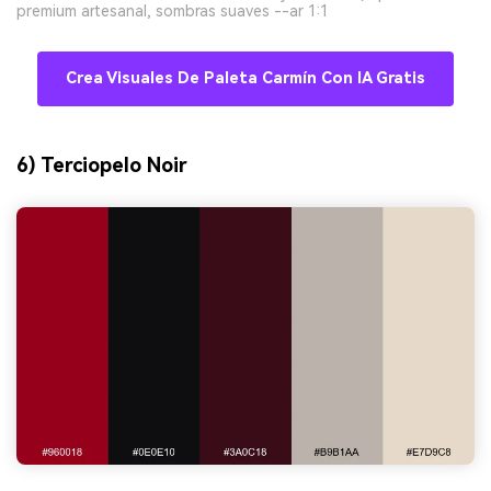
premium artesanal, sombras suaves --ar 1:1
Crea Visuales De Paleta Carmín Con IA Gratis
6) Terciopelo Noir