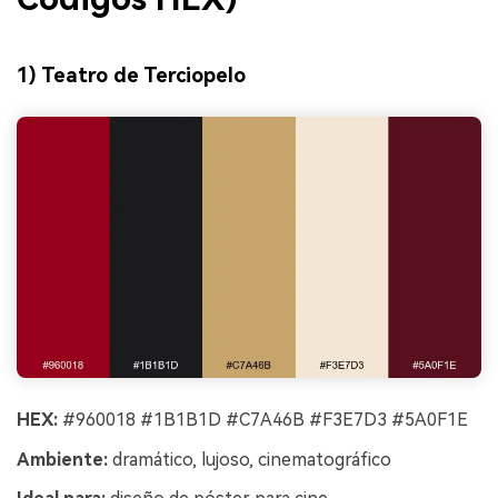
1) Teatro de Terciopelo
HEX:
#960018 #1B1B1D #C7A46B #F3E7D3 #5A0F1E
Ambiente:
dramático, lujoso, cinematográfico