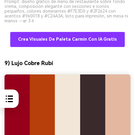
Prompt: diseño gráfico de menú de restaurante sobre fondo
crema, composición elegante con secciones e iconos
pequeños, colores dominantes #F7E3D0 y #2F2624 con
acentos #960018 y #C24A3A, listo para impresión, sin mesa ni
manos --ar 3:4
Crea Visuales De Paleta Carmín Con IA Gratis
9) Lujo Cobre Rubí