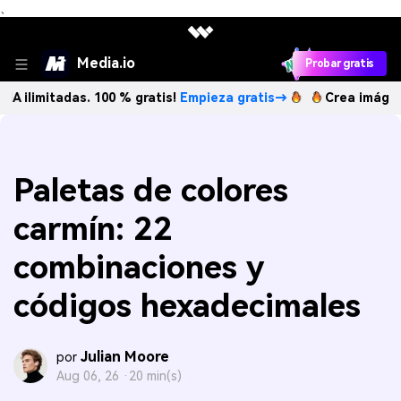
、
Media.io
Probar gratis
tadas. 100 % gratis!
Empieza gratis→
Crea imágenes IA ili
Paletas de colores
carmín: 22
combinaciones y
códigos hexadecimales
Julian Moore
por
Aug 06, 26 ·
20 min(s)