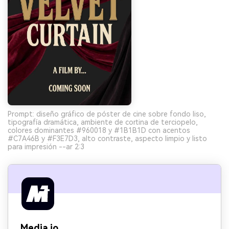
Prompt: diseño gráfico de póster de cine sobre fondo liso,
tipografía dramática, ambiente de cortina de terciopelo,
colores dominantes #960018 y #1B1B1D con acentos
#C7A46B y #F3E7D3, alto contraste, aspecto limpio y listo
para impresión --ar 2:3
Media.io