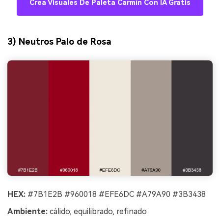
Crea Visuales De Paleta Carmín Con IA Gratis
3) Neutros Palo de Rosa
HEX:
#7B1E2B #960018 #EFE6DC #A79A90 #3B3438
Ambiente:
cálido, equilibrado, refinado