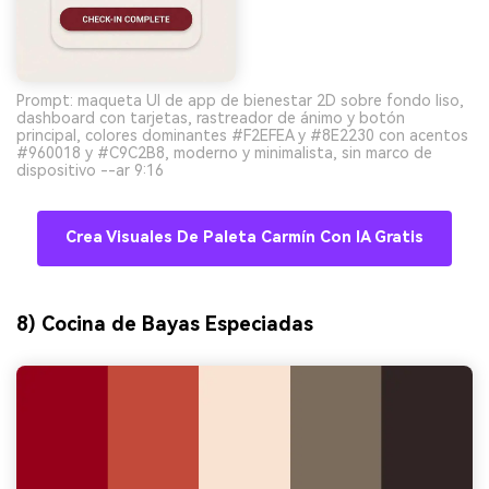
Prompt: maqueta UI de app de bienestar 2D sobre fondo liso,
dashboard con tarjetas, rastreador de ánimo y botón
principal, colores dominantes #F2EFEA y #8E2230 con acentos
#960018 y #C9C2B8, moderno y minimalista, sin marco de
dispositivo --ar 9:16
Crea Visuales De Paleta Carmín Con IA Gratis
8) Cocina de Bayas Especiadas