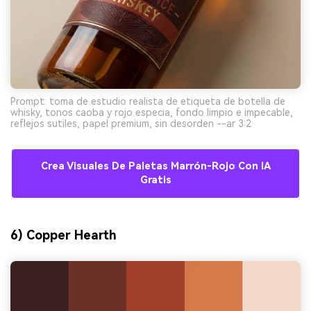
Prompt: toma de estudio realista de etiqueta de botella de
whisky, tonos caoba y rojo especia, fondo limpio e impecable,
reflejos sutiles, papel premium, sin desorden --ar 3:2
Crea Visuales De Paletas Marrón-Rojo Con IA
Gratis
6) Copper Hearth