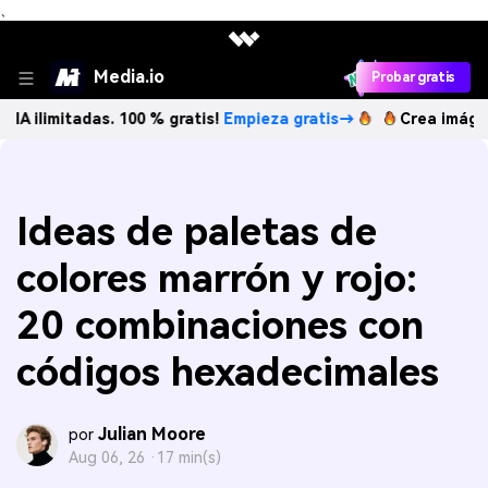
、
Media.io
Probar gratis
tadas. 100 % gratis!
Empieza gratis→
Crea imágenes IA ili
Ideas de paletas de
colores marrón y rojo:
20 combinaciones con
códigos hexadecimales
Julian Moore
por
Aug 06, 26 ·
17 min(s)