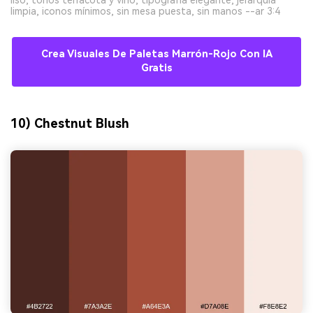
liso, tonos terracota y vino, tipografía elegante, jerarquía
limpia, iconos mínimos, sin mesa puesta, sin manos --ar 3:4
Crea Visuales De Paletas Marrón-Rojo Con IA
Gratis
10) Chestnut Blush