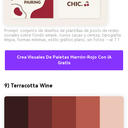
Prompt: conjunto de diseños de plantillas de posts de redes
sociales sobre fondo simple, tonos cacao y cereza, tipografía
limpia, formas mínimas, estilo gráfico plano, sin fotos --ar 1:1
Crea Visuales De Paletas Marrón-Rojo Con IA
Gratis
9) Terracotta Wine