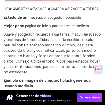
HEX:
#4B2722 #7A3A2E #A64E3A #D7A08E #F8E8E2
Estado de ánimo:
suave, acogedor, accesible
Mejor para:
página de inicio para marca de belleza
Suave y acogedor, recuerda a castañas, maquillaje rosado
y texturas de tejido cálidas. La paleta equilibra el calor
natural con un acabado moderno y limpio, ideal para
cuidado de la piel y cosmética. Úsalo junto con mucho
espacio en blanco y fotos de producto sobre fondos
claros. Consejo: utiliza el tono rubor para estados hover
y micro-interacciones, para que la interfaz se sienta sutil,
no estridente.
Ejemplo de imagen de chestnut blush generado
usando media.io
Generador de videos
Generar ahora
Crea videos fácilmente a partir de texto o imágenes