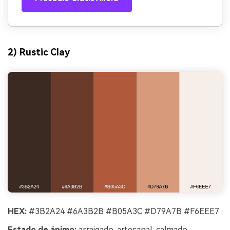
2) Rustic Clay
HEX:
#3B2A24 #6A3B2B #B05A3C #D79A7B #F6EEE7
Estado de ánimo:
arraigado, artesanal, calmado