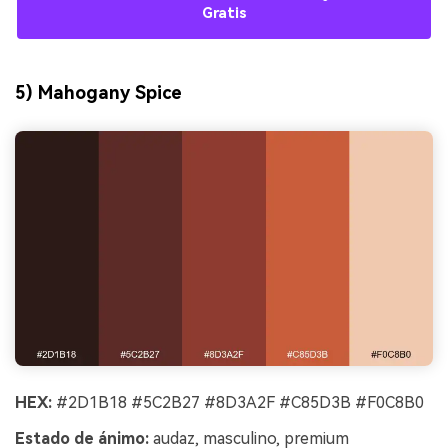
Gratis
5) Mahogany Spice
HEX:
#2D1B18 #5C2B27 #8D3A2F #C85D3B #F0C8B0
Estado de ánimo:
audaz, masculino, premium