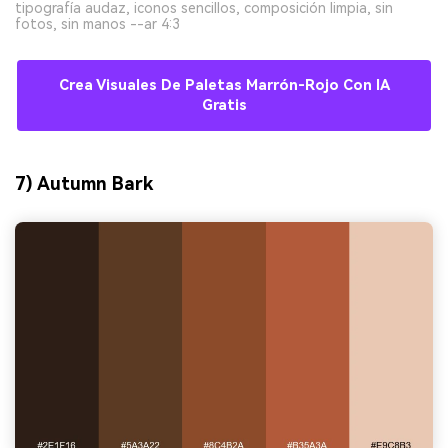
tipografía audaz, iconos sencillos, composición limpia, sin
fotos, sin manos --ar 4:3
Crea Visuales De Paletas Marrón-Rojo Con IA
Gratis
7) Autumn Bark