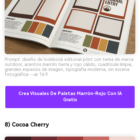
Prompt: diseño de lookbook editorial print con tema de marca
outdoor, acentos marrón tierra y rojo cálido, cuadrícula limpia,
grandes espacios de imagen, tipografía moderna, sin escena
fotográfica --ar 16:9
Crea Visuales De Paletas Marrón-Rojo Con IA
Gratis
8) Cocoa Cherry