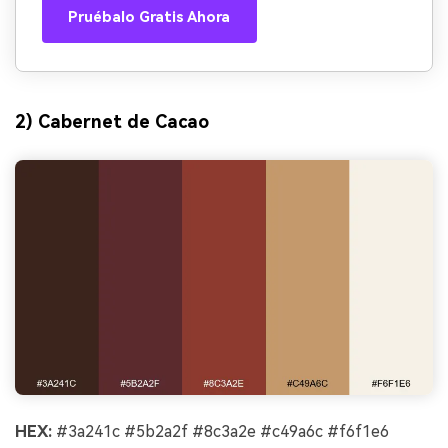
Pruébalo Gratis Ahora
2) Cabernet de Cacao
HEX:
#3a241c #5b2a2f #8c3a2e #c49a6c #f6f1e6