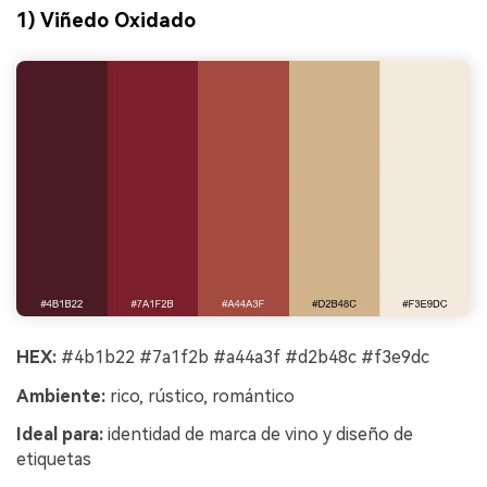
1) Viñedo Oxidado
HEX:
#4b1b22 #7a1f2b #a44a3f #d2b48c #f3e9dc
Ambiente:
rico, rústico, romántico
Ideal para:
identidad de marca de vino y diseño de
etiquetas