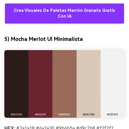
Crea Visuales De Paletas Marrón Granate Gratis
Con IA
5) Mocha Merlot UI Minimalista
HEX:
#2a1a18 #6a2430 #9b6b5a #d9c7b8 #f2f2f2