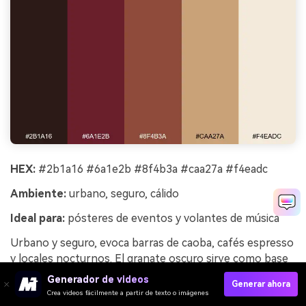
HEX:
#2b1a16 #6a1e2b #8f4b3a #caa27a #f4eadc
Ambiente:
urbano, seguro, cálido
Ideal para:
pósteres de eventos y volantes de música
Urbano y seguro, evoca barras de caoba, cafés espresso
y locales nocturnos. El granate oscuro sirve como base
para tipografías audaces y composiciones de alto
Generador de videos
Generar ahora
contraste. Combínalo con letras grandes en crema y
Crea videos fácilmente a partir de texto o imágenes
añade un solo acento dorado cálido para fechas o