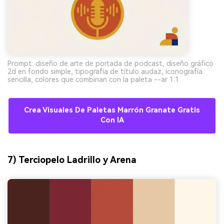
Prompt: diseño de arte de portada de podcast, diseño gráfico
2d en fondo simple, tipografía de título audaz, iconografía
sencilla, colores que combinan con la paleta --ar 1:1
Crea Visuales De Paletas Marrón Granate Gratis
Con IA
7) Terciopelo Ladrillo y Arena