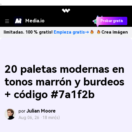
、
Media.io
Probar gratis
s. 100 % gratis!
Empieza gratis→
Crea imágenes IA ilimit
20 paletas modernas en
tonos marrón y burdeos
+ código #7a1f2b
Julian Moore
por
Aug 06, 26 ·
18 min(s)