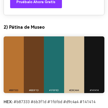
Pruébalo Ahora Gratis
2) Pátina de Museo
HEX:
#b87333 #6b3f1d #1f6f6d #d9c4a4 #141414