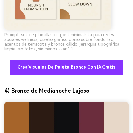
Prompt: set de plantillas de post minimalista para redes
sociales wellness, diseño gráfico plano sobre fondo liso,
acentos de terracota y bronce cálido, jerarquía tipográfica
limpia, sin fotos, sin manos --ar 1:1
Crea Visuales De Paleta Bronce Con IA Gratis
4) Bronce de Medianoche Lujoso