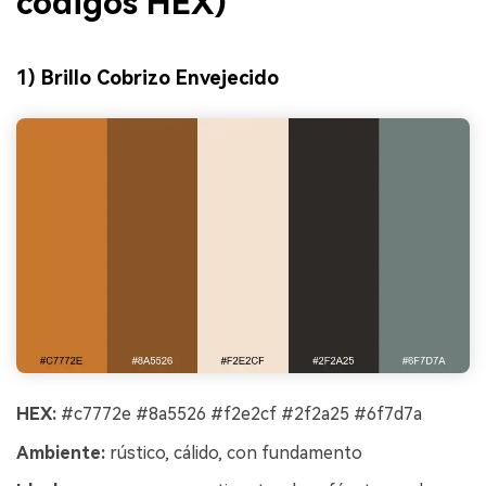
códigos HEX)
1) Brillo Cobrizo Envejecido
HEX:
#c7772e #8a5526 #f2e2cf #2f2a25 #6f7d7a
Ambiente:
rústico, cálido, con fundamento