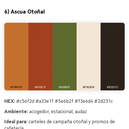
6) Ascua Otoñal
HEX:
#c56f2d #a33e1f #5e6b2f #f3e6d4 #2d231c
Ambiente:
acogedor, estacional, audaz
Ideal para:
carteles de campaña otoñal y promos de
cafetería