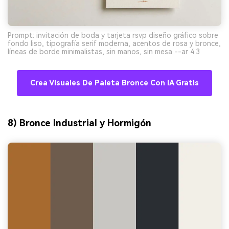
Prompt: invitación de boda y tarjeta rsvp diseño gráfico sobre
fondo liso, tipografía serif moderna, acentos de rosa y bronce,
líneas de borde minimalistas, sin manos, sin mesa --ar 4:3
Crea Visuales De Paleta Bronce Con IA Gratis
8) Bronce Industrial y Hormigón