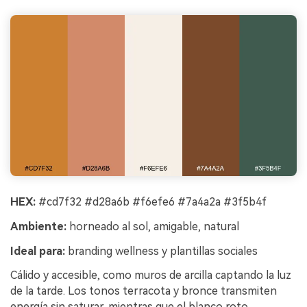
HEX:
#cd7f32 #d28a6b #f6efe6 #7a4a2a #3f5b4f
Ambiente:
horneado al sol, amigable, natural
Ideal para:
branding wellness y plantillas sociales
Cálido y accesible, como muros de arcilla captando la luz
de la tarde. Los tonos terracota y bronce transmiten
energía sin saturar, mientras que el blanco roto