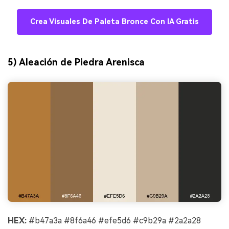
Crea Visuales De Paleta Bronce Con IA Gratis
5) Aleación de Piedra Arenisca
HEX:
#b47a3a #8f6a46 #efe5d6 #c9b29a #2a2a28