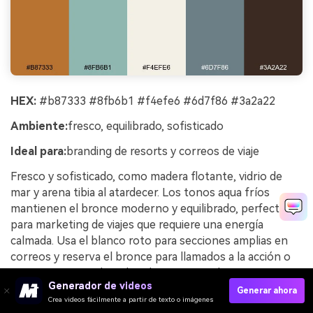
HEX:
#b87333 #8fb6b1 #f4efe6 #6d7f86 #3a2a22
Ambiente:
fresco, equilibrado, sofisticado
Ideal para:
branding de resorts y correos de viaje
Fresco y sofisticado, como madera flotante, vidrio de
mar y arena tibia al atardecer. Los tonos aqua fríos
mantienen el bronce moderno y equilibrado, perfecto
para marketing de viajes que requiere una energía
calmada. Usa el blanco roto para secciones amplias en
correos y reserva el bronce para llamados a la acción o
iconos. Consejo: deja el azul pizarra para botones
Generador de videos
secundarios y así la acción principal siempre será clara.
Generar ahora
Crea videos fácilmente a partir de texto o imágenes