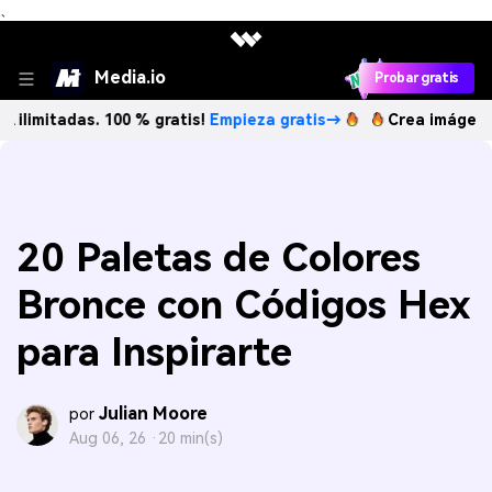
、
Media.io
Probar gratis
das. 100 % gratis!
Empieza gratis→
Crea imágenes IA ilimi
20 Paletas de Colores
Bronce con Códigos Hex
para Inspirarte
Julian Moore
por
Aug 06, 26 ·
20 min(s)