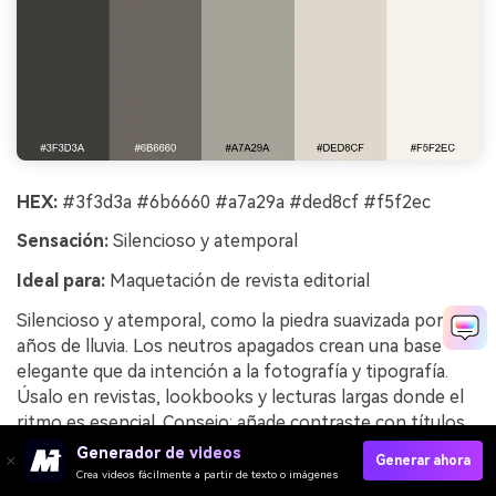
HEX:
#3f3d3a #6b6660 #a7a29a #ded8cf #f5f2ec
Sensación:
Silencioso y atemporal
Ideal para:
Maquetación de revista editorial
Silencioso y atemporal, como la piedra suavizada por
años de lluvia. Los neutros apagados crean una base
elegante que da intención a la fotografía y tipografía.
Úsalo en revistas, lookbooks y lecturas largas donde el
ritmo es esencial. Consejo: añade contraste con títulos
en negrita con serif y reserva el tono más claro para
Generador de videos
Generar ahora
márgenes y espacios de respiro.
Crea videos fácilmente a partir de texto o imágenes