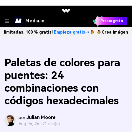
、
Media.io
Probar gratis
das. 100 % gratis!
Empieza gratis→
Crea imágenes IA ilim
Paletas de colores para
puentes: 24
combinaciones con
códigos hexadecimales
Julian Moore
por
Aug 06, 26 ·
21 min(s)