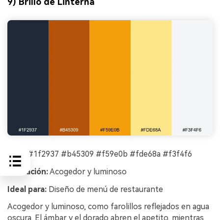
9) Brillo de Linterna
HEX:
#1f2937 #b45309 #f59e0b #fde68a #f3f4f6
Sensación:
Acogedor y luminoso
Ideal para:
Diseño de menú de restaurante
Acogedor y luminoso, como farolillos reflejados en agua
oscura. El ámbar y el dorado abren el apetito, mientras