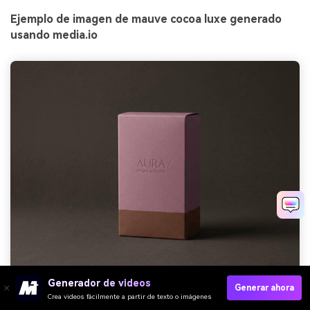
Ejemplo de imagen de mauve cocoa luxe generado
usando media.io
Generador de videos
Generar ahora
Prompt: toma de estudio realista de un diseño de caja de
Crea videos fácilmente a partir de texto o imágenes
perfume minimalista, bloques de color mauve y cocoa, fondo