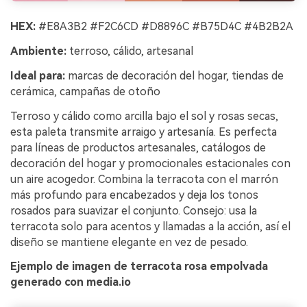
ilimitadas. 100 %
gratis!
HEX:
#E8A3B2 #F2C6CD #D8896C #B75D4C #4B2B2A
Ambiente:
terroso, cálido, artesanal
Empieza Gratis→
Ideal para:
marcas de decoración del hogar, tiendas de
cerámica, campañas de otoño
Terroso y cálido como arcilla bajo el sol y rosas secas,
esta paleta transmite arraigo y artesanía. Es perfecta
para líneas de productos artesanales, catálogos de
decoración del hogar y promocionales estacionales con
un aire acogedor. Combina la terracota con el marrón
más profundo para encabezados y deja los tonos
rosados para suavizar el conjunto. Consejo: usa la
terracota solo para acentos y llamadas a la acción, así el
diseño se mantiene elegante en vez de pesado.
Ejemplo de imagen de terracota rosa empolvada
generado con media.io