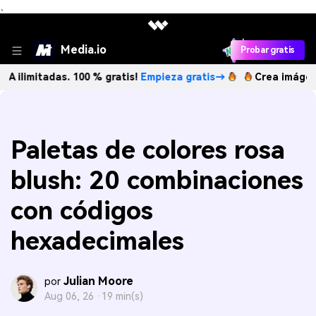
、
Media.io
Probar gratis
das. 100 % gratis!
Empieza gratis→
Crea imágenes IA ilim
Paletas de colores rosa
blush: 20 combinaciones
con códigos
hexadecimales
Julian Moore
por
Aug 06, 26 ·
19 min(s)