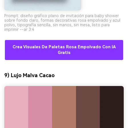
Prompt: diseño gráfico plano de invitación para baby shower
sobre fondo claro, formas decorativas rosa empolvado y azul
polvo, tipografía sencilla, sin manos, sin mesa, listo para
imprimir --ar 3:4
Crea Visuales De Paletas Rosa Empolvado Con IA
Gratis
9) Lujo Malva Cacao