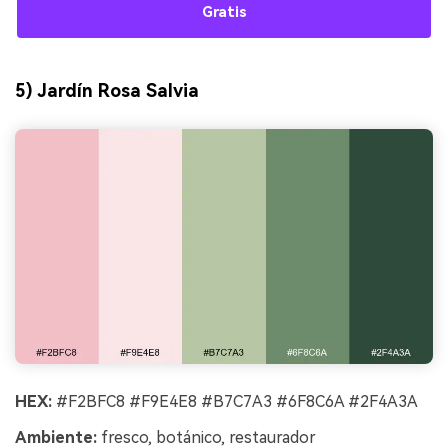
Gratis
5) Jardín Rosa Salvia
HEX:
#F2BFC8 #F9E4E8 #B7C7A3 #6F8C6A #2F4A3A
Ambiente:
fresco, botánico, restaurador