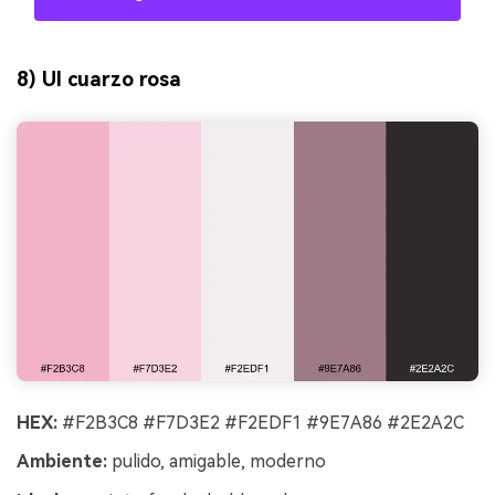
8) UI cuarzo rosa
HEX:
#F2B3C8 #F7D3E2 #F2EDF1 #9E7A86 #2E2A2C
Ambiente:
pulido, amigable, moderno