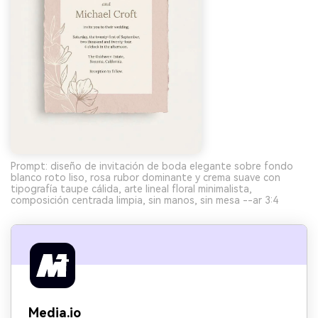
Prompt: diseño de invitación de boda elegante sobre fondo
blanco roto liso, rosa rubor dominante y crema suave con
tipografía taupe cálida, arte lineal floral minimalista,
composición centrada limpia, sin manos, sin mesa --ar 3:4
Media.io