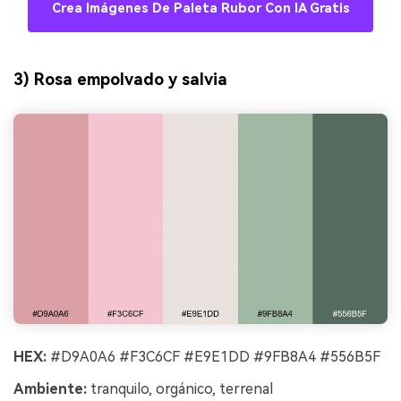
Crea Imágenes De Paleta Rubor Con IA Gratis
3) Rosa empolvado y salvia
HEX:
#D9A0A6 #F3C6CF #E9E1DD #9FB8A4 #556B5F
Ambiente:
tranquilo, orgánico, terrenal