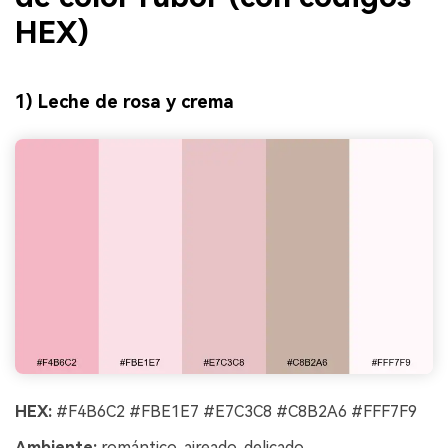
HEX)
1) Leche de rosa y crema
HEX:
#F4B6C2 #FBE1E7 #E7C3C8 #C8B2A6 #FFF7F9
Ambiente:
romántico, aireado, delicado