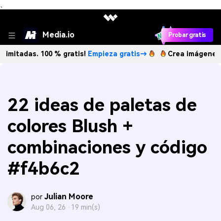
、
Media.io
Probar gratis
s. 100 % gratis!
Empieza gratis→
Crea imágenes IA ilimit
22 ideas de paletas de
colores Blush +
combinaciones y código
#f4b6c2
Julian Moore
por
Aug 06, 26 ·
19 min(s)