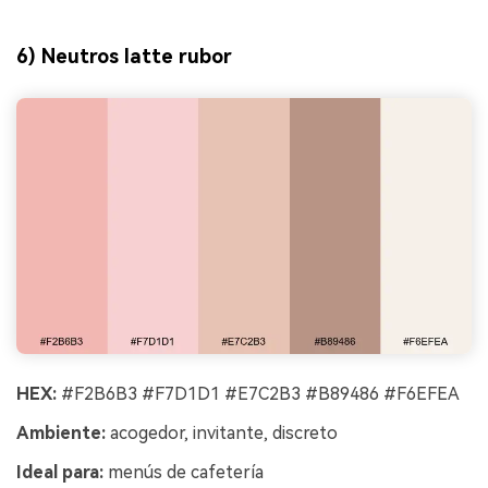
6) Neutros latte rubor
HEX:
#F2B6B3 #F7D1D1 #E7C2B3 #B89486 #F6EFEA
Ambiente:
acogedor, invitante, discreto
Ideal para:
menús de cafetería