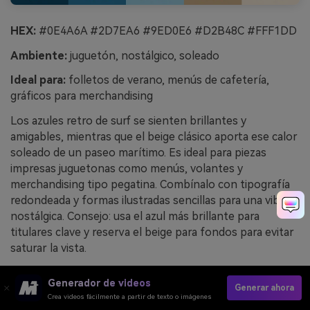
HEX:
#0E4A6A #2D7EA6 #9ED0E6 #D2B48C #FFF1DD
Ambiente:
juguetón, nostálgico, soleado
Ideal para:
folletos de verano, menús de cafetería,
gráficos para merchandising
Los azules retro de surf se sienten brillantes y
amigables, mientras que el beige clásico aporta ese calor
soleado de un paseo marítimo. Es ideal para piezas
impresas juguetonas como menús, volantes y
merchandising tipo pegatina. Combínalo con tipografía
redondeada y formas ilustradas sencillas para una vibra
nostálgica. Consejo: usa el azul más brillante para
titulares clave y reserva el beige para fondos para evitar
saturar la vista.
Ejemplo de imagen de tienda retro de surf generado
Generador de videos
usando media.io
Generar ahora
Crea videos fácilmente a partir de texto o imágenes