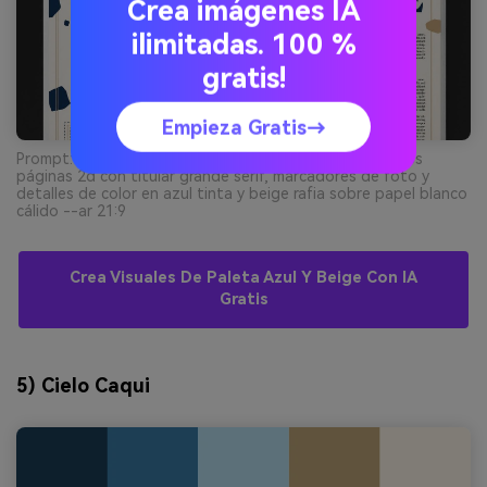
Crea imágenes IA
ilimitadas. 100 %
gratis!
Empieza Gratis→
Prompt: diseño editorial de revista, presentación de dos
páginas 2d con titular grande serif, marcadores de foto y
detalles de color en azul tinta y beige rafia sobre papel blanco
cálido --ar 21:9
Crea Visuales De Paleta Azul Y Beige Con IA
Gratis
5) Cielo Caqui