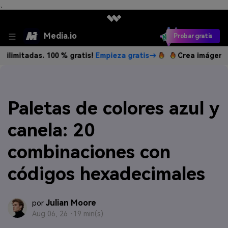
、
Media.io
Probar gratis
s. 100 % gratis!
Empieza gratis→
Crea imágenes IA ilimita
Paletas de colores azul y
canela: 20
combinaciones con
códigos hexadecimales
Julian Moore
por
Aug 06, 26 ·
19 min(s)