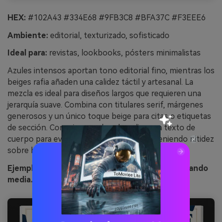
HEX:
#102A43 #334E68 #9FB3C8 #BFA37C #F3EEE6
Ambiente:
editorial, texturizado, sofisticado
Ideal para:
revistas, lookbooks, pósters minimalistas
Azules intensos aportan tono editorial fino, mientras los
beiges rafia añaden una calidez táctil y artesanal. La
mezcla es ideal para diseños largos que requieren una
jerarquía suave. Combina con titulares serif, márgenes
generosos y un único toque beige para citas o etiquetas
de sección. Consejo: usa el azul medio para texto de
cuerpo para evitar el brillo excesivo manteniendo nitidez
sobre blanco roto.
Ejemplo de imagen de tinta y rafia generada usando
media.io