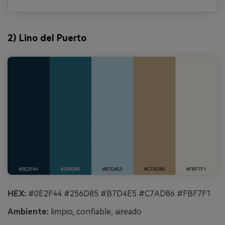
2) Lino del Puerto
HEX:
#0E2F44 #256D85 #B7D4E5 #C7AD86 #FBF7F1
Ambiente:
limpio, confiable, aireado