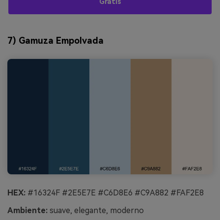
Gratis
7) Gamuza Empolvada
HEX:
#16324F #2E5E7E #C6D8E6 #C9A882 #FAF2E8
Ambiente:
suave, elegante, moderno