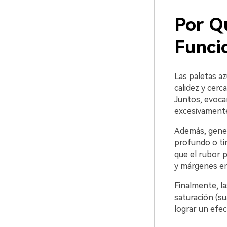
Por Q
Funci
Las paletas az
calidez y cerc
Juntos, evoca
excesivamente
Además, genera
profundo o tin
que el rubor p
y márgenes en
Finalmente, la
saturación (su
lograr un efec