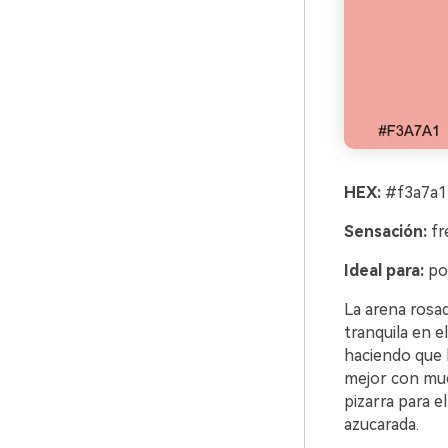
HEX:
#f3a7a1
Sensación:
fr
Ideal para:
por
La arena rosa
tranquila en e
haciendo que l
mejor con much
pizarra para e
azucarada.