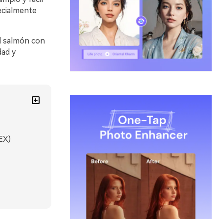
ecialmente
ul salmón con
dad y
EX)