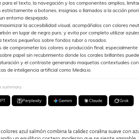
para el texto, la navegación y los componentes amplios, limita
 estrictamente a botones, insignias o llamados a la acción priori
un entorno despejado.
ximizar la accesibilidad visual, acompáñalos con colores neu
rbón en lugar de negro puro, y evita por completo utilizar azule
a textos pequeños sobre fondos rubor o rosados.
e comprometer los colores a producción final, especialmente
sobre papel sin recubrimiento donde los corales brillantes puede
saturación y el contraste generando maquetas contextuales con
as de inteligencia artificial como Media.io.
 a summary
GPT
Perplexity
Gemini
Claude
Grok
colores azul salmón combina la calidez coralina suave con az
ando un equilibrio costero moderno que se siente amigable, li