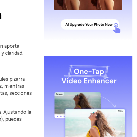
n
ón aporta
y claridad.
les pizarra
z, mientras
etas, secciones
. Ajustando la
n), puedes