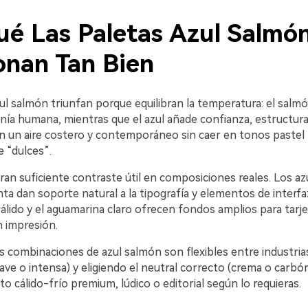
ué Las Paletas Azul Salmó
onan Tan Bien
ul salmón triunfan porque equilibran la temperatura: el salm
anía humana, mientras que el azul añade confianza, estructura 
n un aire costero y contemporáneo sin caer en tonos pastel
 “dulces”.
n suficiente contraste útil en composiciones reales. Los azu
ta dan soporte natural a la tipografía y elementos de interfa
álido y el aguamarina claro ofrecen fondos amplios para tarj
 impresión.
s combinaciones de azul salmón son flexibles entre industrias
ave o intensa) y eligiendo el neutral correcto (crema o carbó
to cálido-frío premium, lúdico o editorial según lo requieras.