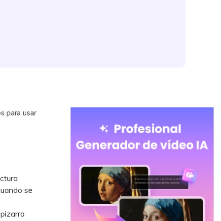
s para usar
uctura
 cuando se
pizarra