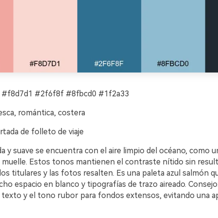
 #f8d7d1 #2f6f8f #8fbcd0 #1f2a33
esca, romántica, costera
tada de folleto de viaje
da y suave se encuentra con el aire limpio del océano, como 
l muelle. Estos tonos mantienen el contraste nítido sin resul
os titulares y las fotos resalten. Es una paleta azul salmón 
o espacio en blanco y tipografías de trazo aireado. Consejo: u
l texto y el tono rubor para fondos extensos, evitando una a