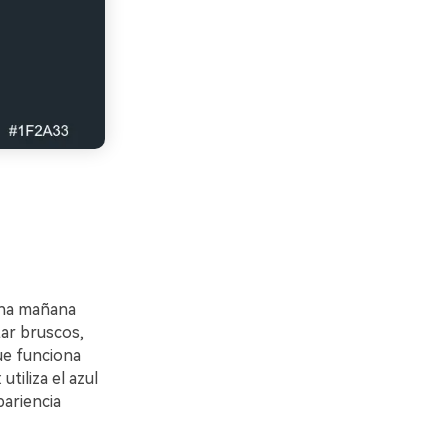
una mañana
tar bruscos,
que funciona
tiliza el azul
pariencia