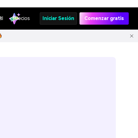
s
PI
Precios
Iniciar Sesión
Comenzar gratis