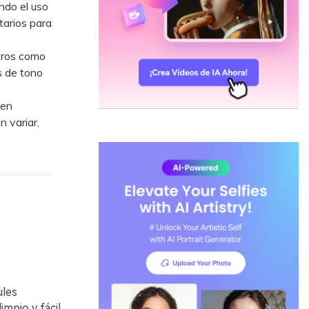
ndo el uso
tarios para
tros como
s de tono
 en
n variar,
ules
mpio y fácil