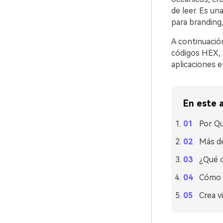
de leer. Es un
para branding,
A continuación
códigos HEX, 
aplicaciones e
En este a
Por Qu
Más de
¿Qué c
Cómo u
Crea v