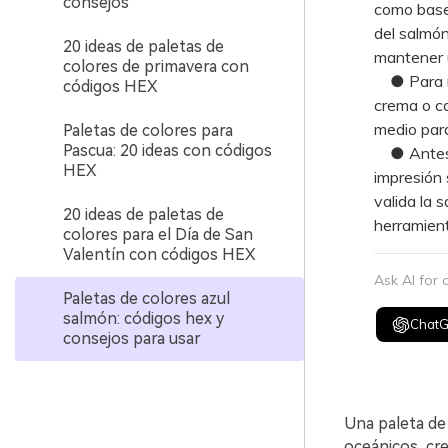
consejos
como base 
del salmón
20 ideas de paletas de
mantener 
colores de primavera con
● Para ma
códigos HEX
crema o ca
medio par
Paletas de colores para
Pascua: 20 ideas con códigos
● Antes d
HEX
impresión 
valida la 
20 ideas de paletas de
herramient
colores para el Día de San
Valentín con códigos HEX
Ask AI for
Paletas de colores azul
salmón: códigos hex y
Chat
consejos para usar
Una paleta de 
oceánicos, cre